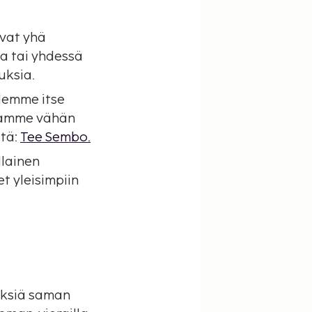
ovat yhä
a tai yhdessä
uksia.
lemme itse
saamme vähän
ltä:
Tee Sembo.
llainen
t yleisimpiin
yksiä saman