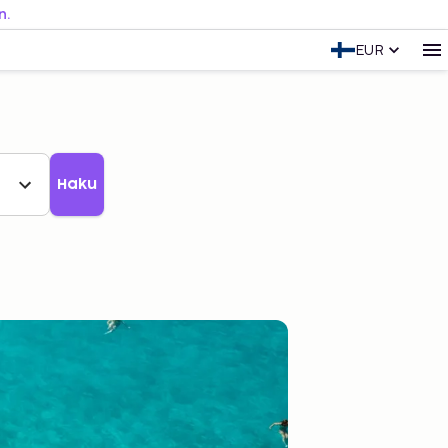
n.
EUR
Haku