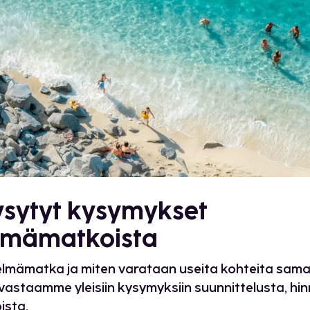
ysytyt kysymykset
lmämatkoista
elmämatka ja miten varataan useita kohteita sam
vastaamme yleisiin kysymyksiin suunnittelusta, hin
ista.