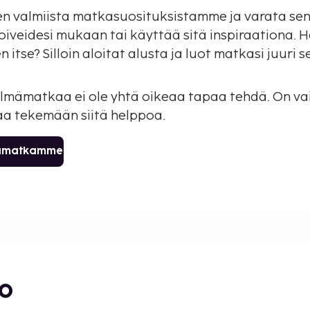
den valmiista matkasuosituksistamme ja varata sen
oiveidesi mukaan tai käyttää sitä inspiraationa. 
itse? Silloin aloitat alusta ja luot matkasi juuri s
elmämatkaa ei ole yhtä oikeaa tapaa tehdä. On vai
a tekemään siitä helppoa.
mämatkamme
bo