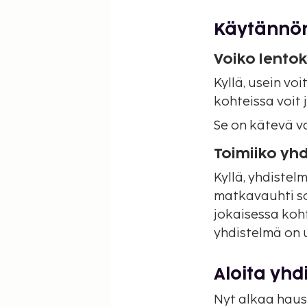
Käytännö
Voiko lentok
Kyllä, usein voi
kohteissa voit 
Se on kätevä va
Toimiiko yh
Kyllä, yhdistel
matkavauhti so
jokaisessa koh
yhdistelmä on 
Aloita yhd
Nyt alkaa haus