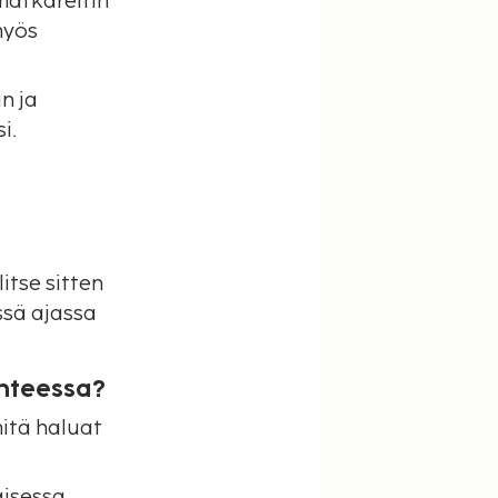
matkareitin
 myös
n ja
i.
itse sitten
ssä ajassa
hteessa?
mitä haluat
aisessa