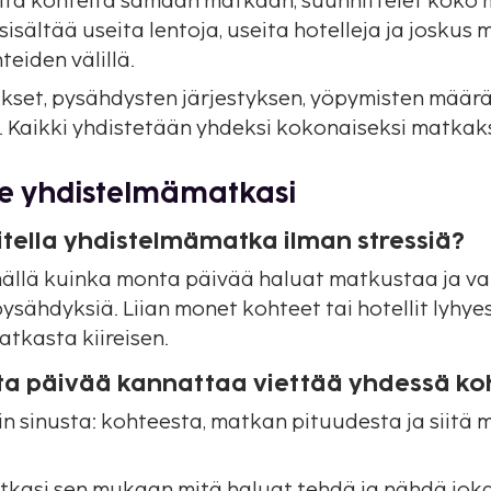
ita kohteita samaan matkaan, suunnittelet koko 
 sisältää useita lentoja, useita hotelleja ja joskus
teiden välillä.
tukset, pysähdysten järjestyksen, yöpymisten määrä
. Kaikki yhdistetään yhdeksi kokonaiseksi matkaks
le yhdistelmämatkasi
itella yhdistelmämatka ilman stressiä?
ällä kuinka monta päivää haluat matkustaa ja val
ysähdyksiä. Liian monet kohteet tai hotellit lyhye
tkasta kiireisen.
a päivää kannattaa viettää yhdessä ko
in sinusta: kohteesta, matkan pituudesta ja siitä 
tkasi sen mukaan mitä haluat tehdä ja nähdä jok