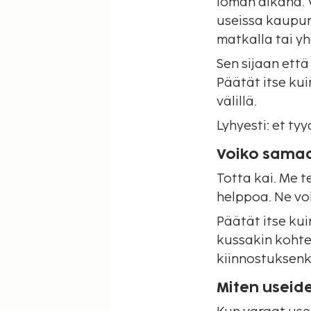
loman aikana. 
useissa kaupun
matkalla tai yh
Sen sijaan että
Päätät itse ku
välillä.
Lyhyesti: et ty
Voiko samaa
Totta kai. Me
helppoa. Ne voi
Päätät itse ku
kussakin kohte
kiinnostuksenk
Miten useid