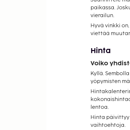
paikassa. Josku
vierailun.
Hyvä vinkki on
viettää muutam
Hinta
Voiko yhdis
Kyllä. Sembolla
yöpymisten mä
Hintakalenteri
kokonaishintaan
lentoa.
Hinta päivittyy
vaihtoehtoja.