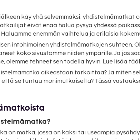
 jälkeen käy yhä selvemmäksi: yhdistelmämatkat 
atkailijat eivät enää halua pysyä yhdessä paikass
 Haluamme enemmän vaihtelua ja erilaisia kokem
isen intohimoinen yhdistelmämatkojen suhteen. O
aneet koko sivustomme niiden ympärille. Ja jos 
, olemme tehneet sen todella hyvin. Lue lisää tää
istelmämatka oikeastaan tarkoittaa? Ja miten se
 että se tuntuu monimutkaiselta? Tässä vastaukse
ämatkoista
distelmämatka?
a on matka, jossa on kaksi tai useampia pysähd