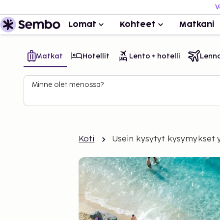
V
Lomat
Kohteet
Matkani
Matkat
Hotellit
Lento + hotelli
Lenn
Minne olet menossa?
Koti
Usein kysytyt kysymykset