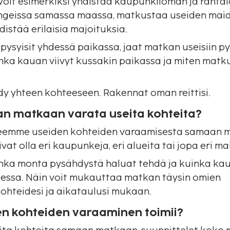
Voit esimerkiksi yhdistää kaupunkiloman ja rantalo
geissa samassa maassa, matkustaa useiden maide
distää erilaisia majoituksia.
 pysyisit yhdessä paikassa, jaat matkan useisiin p
inka kauan viivyt kussakin paikassa ja miten matk
ydy yhteen kohteeseen. Rakennat oman reittisi.
n matkaan varata useita kohteita?
 teemme useiden kohteiden varaamisesta samaan
vat olla eri kaupunkeja, eri alueita tai jopa eri ma
inka monta pysähdystä haluat tehdä ja kuinka kau
essa. Näin voit mukauttaa matkan täysin omien
ohteidesi ja aikataulusi mukaan.
en kohteiden varaaminen toimii?