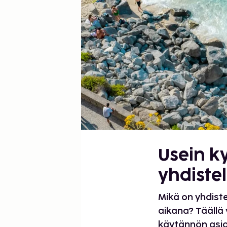
Usein k
yhdiste
Mikä on yhdist
aikana? Täällä 
käytännön asio