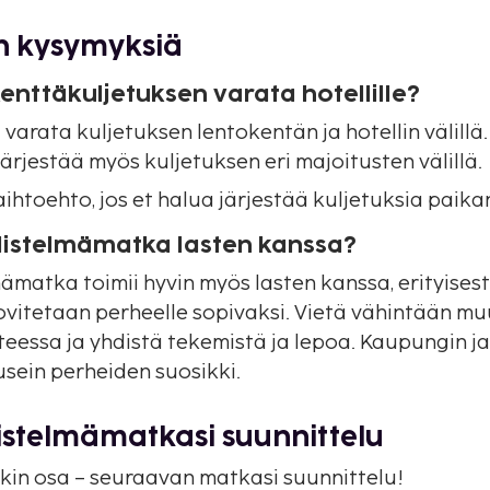
n kysymyksiä
enttäkuljetuksen varata hotellille?
t varata kuljetuksen lentokentän ja hotellin välillä.
järjestää myös kuljetuksen eri majoitusten välillä.
ihtoehto, jos et halua järjestää kuljetuksia paika
distelmämatka lasten kanssa?
mämatka toimii hyvin myös lasten kanssa, erityisest
vitetaan perheelle sopivaksi. Vietä vähintään m
teessa ja yhdistä tekemistä ja lepoa. Kaupungin j
usein perheiden suosikki.
istelmämatkasi suunnittelu
kin osa – seuraavan matkasi suunnittelu!