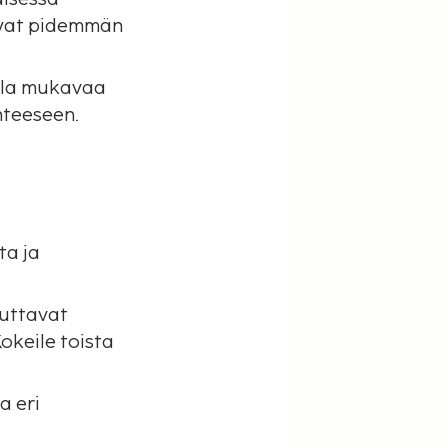
sevat pidemmän
olla mukavaa
hteeseen.
ta ja
kuttavat
okeile toista
a eri