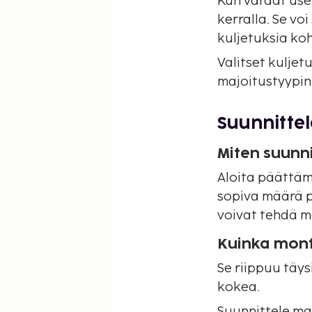
Kun varaat use
kerralla. Se voi
kuljetuksia koh
Valitset kulje
majoitustyypin
Suunnitte
Miten suunn
Aloita päättäm
sopiva määrä p
voivat tehdä ma
Kuinka mont
Se riippuu täys
kokea.
Suunnittele ma