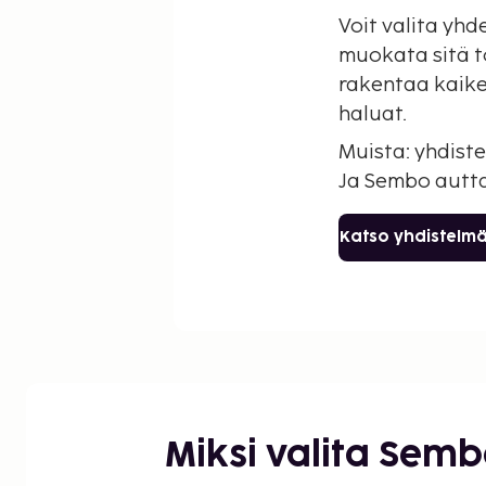
Voit valita yh
muokata sitä t
rakentaa kaiken 
haluat.
Muista: yhdist
Ja Sembo autta
Katso yhdistel
Miksi valita Sem