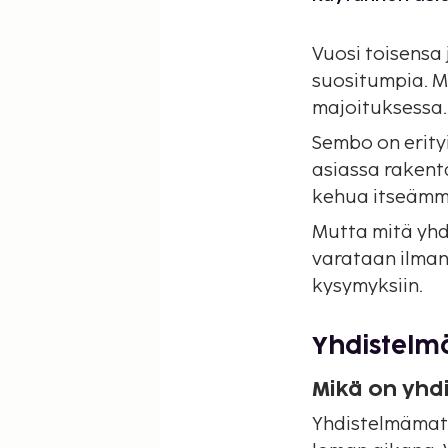
Vuosi toisensa
suositumpia. M
majoituksessa.
Sembo on erity
asiassa rakent
kehua itseämme
Mutta mitä yhd
varataan ilman
kysymyksiin.
Yhdistelm
Mikä on yh
Yhdistelmämatk