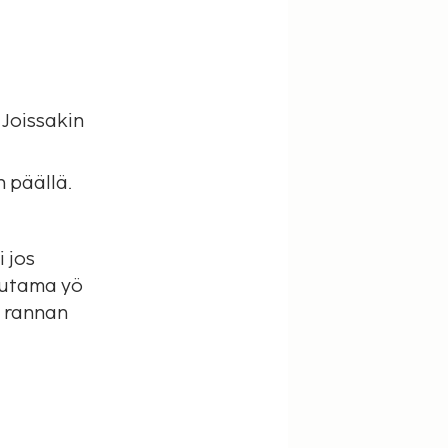
 Joissakin
n päällä.
i jos
uutama yö
a rannan