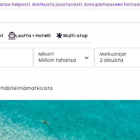
araa helposti. Matkusta joustavasti. Aina parhaaseen hintaa
ot
Lautta + Hotelli
Multi-stop
Milloin?
Matkustajat
Milloin tahansa
2 aikuista
 yhdistelmämatkoista