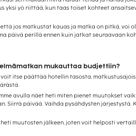
s yksi yö riittää, kun taas toiset kohteet ansait
, että jos matkustat kauas ja matka on pitkä, voi 
a päivä perillä ennen kuin jatkat seuraavaan ko
telmämatkan mukauttaa budjettiin?
 voit itse päättää hotellin tasosta, matkustusajois
ärästä.
mme avulla näet heti miten pienet muutokset vai
. Siirrä päivää. Vaihda pysähdysten järjestystä. K
 heti muutosten jälkeen, joten voit helposti vertaill