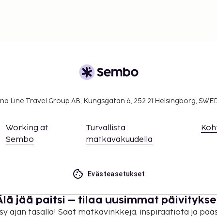
na Line Travel Group AB, Kungsgatan 6, 252 21 Helsingborg, SW
Working at
Turvallista
Koh
Sembo
matkavakuudella
Evästeasetukset
Älä jää paitsi – tilaa uusimmat päivitykse
sy ajan tasalla! Saat matkavinkkejä, inspiraatiota ja pää