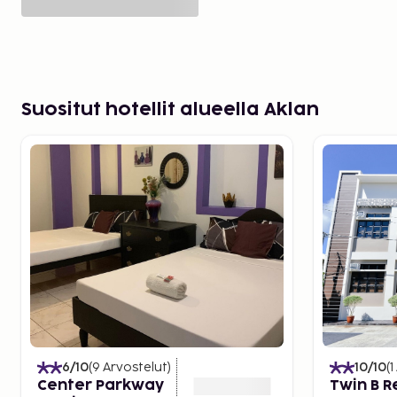
Suositut hotellit alueella Aklan
6
/10
(
9
Arvostelut
)
10
/10
(
1
Center Parkway
Twin B R