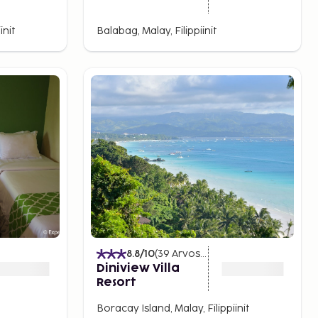
init
Balabag, Malay, Filippiinit
8.8
/10
(
39
Arvostelut
)
Diniview Villa
Resort
Boracay Island, Malay, Filippiinit