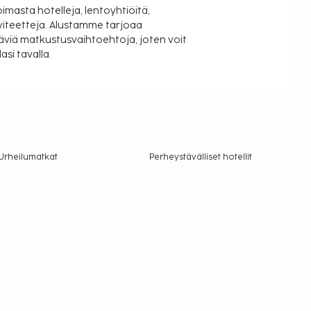
oimasta hotelleja, lentoyhtiöitä,
viteetteja. Alustamme tarjoaa
äviä matkustusvaihtoehtoja, joten voit
si tavalla.
Urheilumatkat
Perheystävälliset hotellit