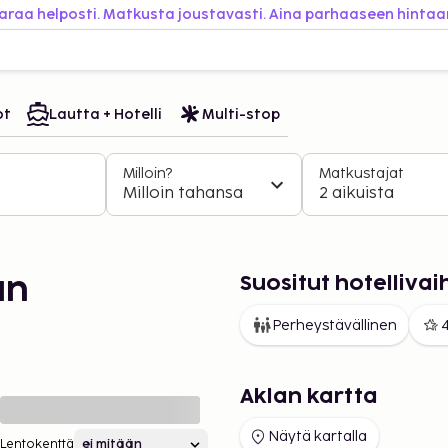
araa helposti. Matkusta joustavasti. Aina parhaaseen hintaa
ot
Lautta + Hotelli
Multi-stop
Milloin?
Matkustajat
Milloin tahansa
2 aikuista
Suositut hotelliva
an
Perheystävällinen
4
Aklan kartta
Näytä kartalla
Lentokenttä