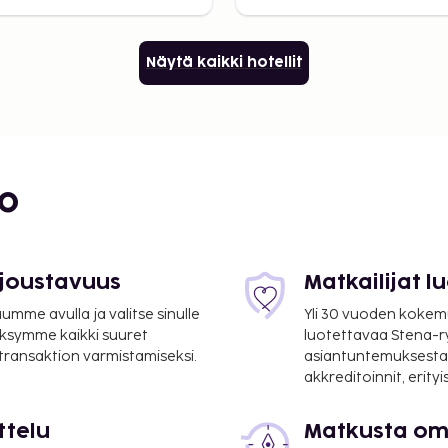
Näytä kaikki hotellit
bo
 joustavuus
Matkailijat 
mme avulla ja valitse sinulle
Yli 30 vuoden kokem
ksymme kaikki suuret
luotettavaa Stena-
 transaktion varmistamiseksi.
asiantuntemuksesta
akkreditoinnit, erity
ttelu
Matkusta oma