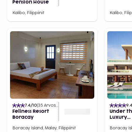
Pension House
Kalibo, Filippiinit
Kalibo, Filip
7.4
/10
(
35
Arvostelut
)
9.
Feliness Resort
Under th
Boracay
Luxury
Apartme
Boracay Island, Malay, Filippiinit
Boracay Isl