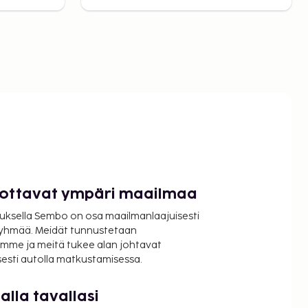
luottavat ympäri maailmaa
uksella Sembo on osa maailmanlaajuisesti
ryhmää. Meidät tunnustetaan
mme ja meitä tukee alan johtavat
isesti autolla matkustamisessa.
lla tavallasi