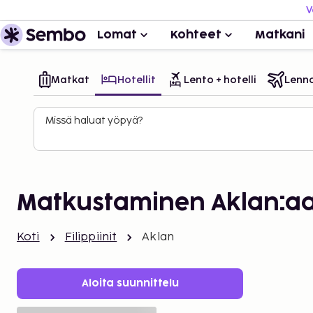
V
Lomat
Kohteet
Matkani
Matkat
Hotellit
Lento + hotelli
Lenn
Missä haluat yöpyä?
Matkustaminen Aklan:a
Koti
Filippiinit
Aklan
Aloita suunnittelu