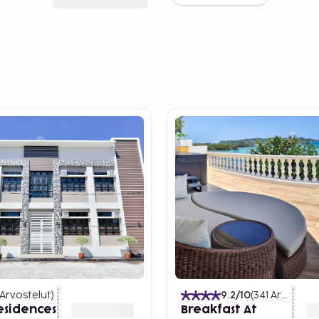
Arvostelut
)
9.2
/10
(
341
Arvostelut
esidences
Breakfast At