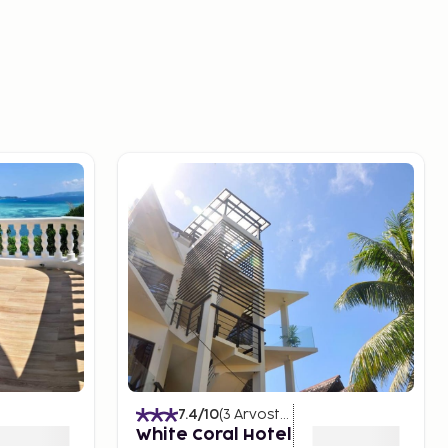
)
7.4
/10
(
3
Arvostelut
)
White Coral Hotel