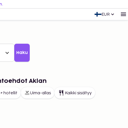
n.
EUR
Haku
ihtoehdot Aklan
+ hotellit
Uima-allas
Kaikki sisältyy