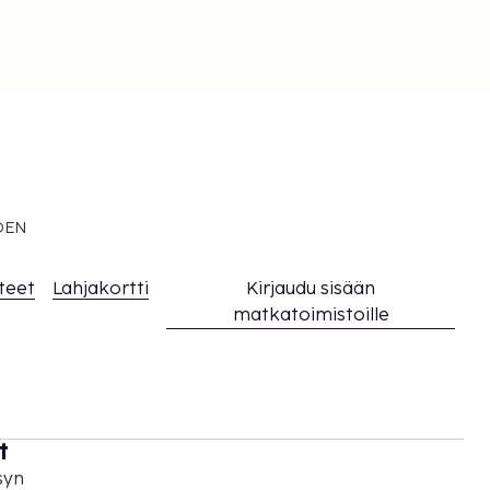
EDEN
teet
Lahjakortti
Kirjaudu sisään
matkatoimistoille
t
syn