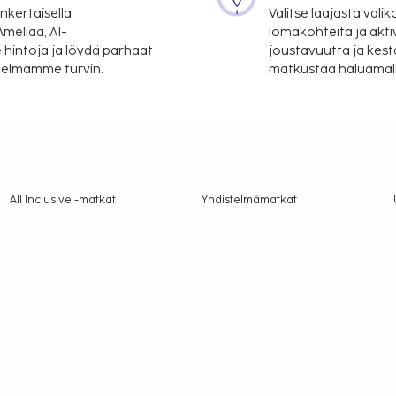
nkertaisella
Valitse laajasta valik
meliaa, AI-
lomakohteita ja akti
 hintoja ja löydä parhaat
joustavuutta ja kest
itelmamme turvin.
matkustaa haluamalla
All Inclusive -matkat
Yhdistelmämatkat