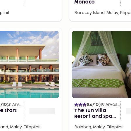
Monaco
piinit
Boracay Island, Malay, Filippi
4
/10
(
31
Arvostelut
)
8.6
/10
(
49
Arvostelut
)
e Stars
The Sun Villa
Resort and Spa
nts
Hilltop
and, Malay, Filippiinit
Balabag, Malay, Filippiinit