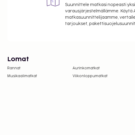
Suunnittele matkasi nopeasti yksi
varausjärjestelmällämme. Käytä A
matkasuunnittelijaamme, vertaile
tarjoukset, pakettisuojelusuunn
Lomat
Rannat
Aurinkomatkat
Musikaalimatkat
Viikonloppumatkat