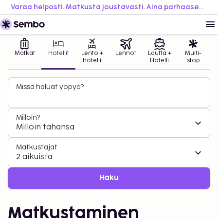
Varaa helposti. Matkusta joustavasti. Aina parhaaseen hintaan.
Matkat
Hotellit
Lento +
Lennot
Lautta +
Multi-
hotelli
Hotelli
stop
Missä haluat yöpyä?
Milloin?
Milloin tahansa
Matkustajat
2 aikuista
Haku
Matkustaminen