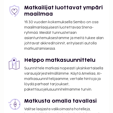
Matkailijat luottavat ympäri
maailmaa
Yli 30 vuoden kokemuksella Sembo on osa
maailmanlaajuisesti luotettavaa Stena-
ryhmää. Meidät tunnustetaan
asiantuntemuksestamme ja meitä tukee alan
johtavat akkreditoinnit, erityisesti autolla
matkustamisessa.
Helppo matkasuunnittelu
Suunnittele matkasi nopeasti yksinkertaisella
varausjärjestelmällämme. Käytä Ameliaa, AI-
matkasuunnittelijaamme, vertaile hintoja ja
löydä parhaat tarjoukset,
pakettisuojelusuunnitelmamme turvin.
Matkusta omalla tavallasi
Valitse laajasta valikoimasta hotelleja,