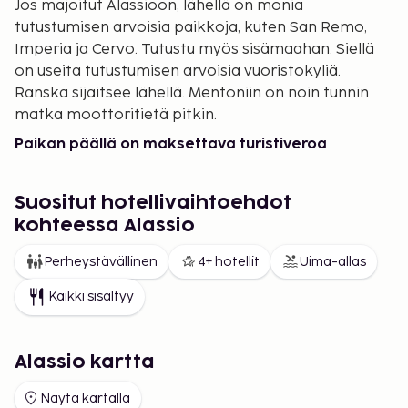
Jos majoitut Alassioon, lähellä on monia
tutustumisen arvoisia paikkoja, kuten San Remo,
Imperia ja Cervo. Tutustu myös sisämaahan. Siellä
on useita tutustumisen arvoisia vuoristokyliä.
Ranska sijaitsee lähellä. Mentoniin on noin tunnin
matka moottoritietä pitkin.
Paikan päällä on maksettava turistiveroa
Suositut hotellivaihtoehdot
kohteessa Alassio
Perheystävällinen
4+ hotellit
Uima-allas
Kaikki sisältyy
Alassio kartta
Näytä kartalla