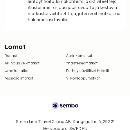
lentoyhtiöitä, lomakohteita ja aktiviteetteja.
Alustamme tarjoaa joustavuutta ja kestäviä
matkustusvaihtoehtoja, joten voit matkustaa
haluamallasi tavalla.
Lomat
Rannat
Aurinkomatkat
All Inclusive -matkat
Yhdistelmämatkat
Urheilumatkat
Perheystävälliset hotellit
Musikaalimatkat
Viikonloppumatkat
Stena Line Travel Group AB, Kungsgatan 6, 252 21
Helsingborg, SWEDEN