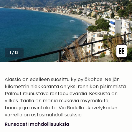
1
/
12
Alassio on edelleen suosittu kylpyläkohde. Neljän
kilometrin hiekkaranta on yksi rannikon pisimmistä.
Palmut reunustava rantabulevardia. Keskusta on
vilkas. Täällä on monia mukavia myymälöitä,
baareja ja ravintoloita. Via Budello -kävelykadun
varrella on ostosmahdollisuuksia.
Runsaasti mahdollisuuksia