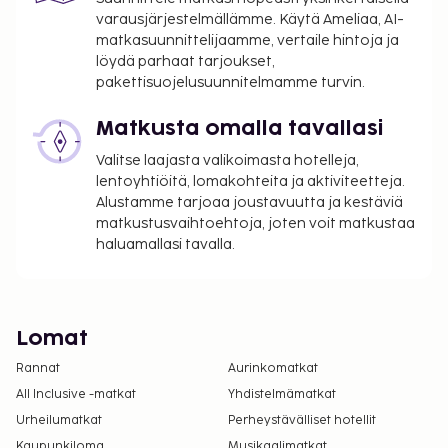
varausjärjestelmällämme. Käytä Ameliaa, AI-
matkasuunnittelijaamme, vertaile hintoja ja
löydä parhaat tarjoukset,
pakettisuojelusuunnitelmamme turvin.
Matkusta omalla tavallasi
Valitse laajasta valikoimasta hotelleja,
lentoyhtiöitä, lomakohteita ja aktiviteetteja.
Alustamme tarjoaa joustavuutta ja kestäviä
matkustusvaihtoehtoja, joten voit matkustaa
haluamallasi tavalla.
Lomat
Rannat
Aurinkomatkat
All Inclusive -matkat
Yhdistelmämatkat
Urheilumatkat
Perheystävälliset hotellit
Kaupunkiloma
Musikaalimatkat