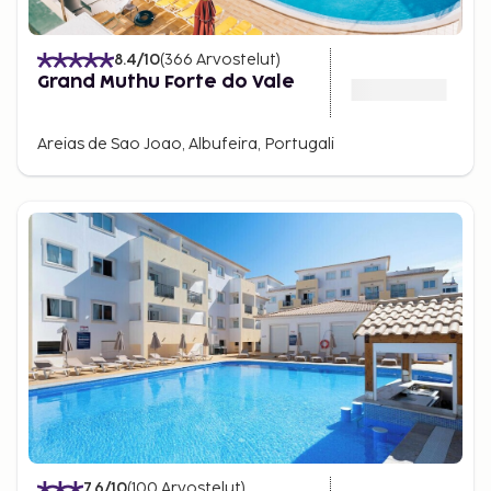
8.4
/10
(
366
Arvostelut
)
Grand Muthu Forte do Vale
Areias de Sao Joao, Albufeira, Portugali
7.6
/10
(
100
Arvostelut
)