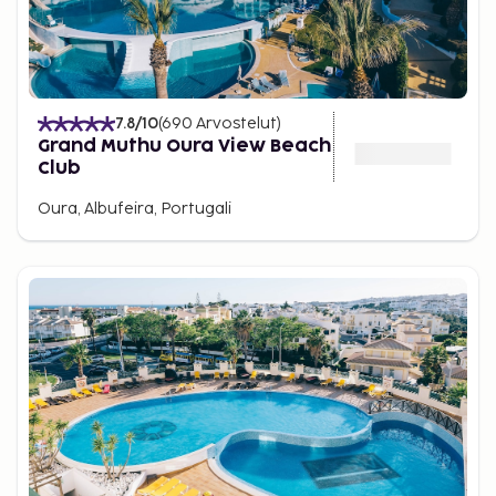
7.8
/10
(
690
Arvostelut
)
Grand Muthu Oura View Beach
Club
Oura, Albufeira, Portugali