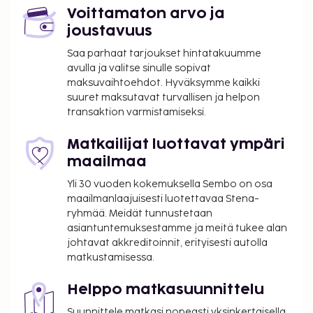
Voittamaton arvo ja
joustavuus
Saa parhaat tarjoukset hintatakuumme
avulla ja valitse sinulle sopivat
maksuvaihtoehdot. Hyväksymme kaikki
suuret maksutavat turvallisen ja helpon
transaktion varmistamiseksi.
Matkailijat luottavat ympäri
maailmaa
Yli 30 vuoden kokemuksella Sembo on osa
maailmanlaajuisesti luotettavaa Stena-
ryhmää. Meidät tunnustetaan
asiantuntemuksestamme ja meitä tukee alan
johtavat akkreditoinnit, erityisesti autolla
matkustamisessa.
Helppo matkasuunnittelu
Suunnittele matkasi nopeasti yksinkertaisella