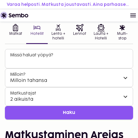
Varaa helposti. Matkusta joustavasti. Aina parhaaseen hintaan.
Matkat
Hotellit
Lento +
Lennot
Lautta +
Multi-
hotelli
Hotelli
stop
Missä haluat yöpyä?
Milloin?
Milloin tahansa
Matkustajat
2 aikuista
Haku
Matkustaminen Areias