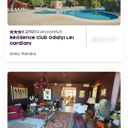
8.2
/10
(
114
Arvostelut
)
Résidence Club Odalys Les
Gardians
Arles, Ranska