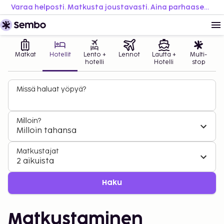
Varaa helposti. Matkusta joustavasti. Aina parhaaseen hintaan.
Matkat
Hotellit
Lento +
Lennot
Lautta +
Multi-
hotelli
Hotelli
stop
Missä haluat yöpyä?
Milloin?
Milloin tahansa
Matkustajat
2 aikuista
Haku
Matkustaminen