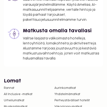
varausjärjestelmällämme. Käytä Ameliaa, AI-
matkasuunnittelijaamme, vertaile hintoja ja
löydä parhaat tarjoukset,
pakettisuojelusuunnitelmamme turvin.
Matkusta omalla tavallasi
Valitse laajasta valikoimasta hotelleja,
lentoyhtiöitä, lomakohteita ja aktiviteetteja.
Alustamme tarjoaa joustavuutta ja kestäviä
matkustusvaihtoehtoja, joten voit matkustaa
haluamallasi tavalla.
Lomat
Rannat
Aurinkomatkat
All Inclusive -matkat
Yhdistelmämatkat
Urheilumatkat
Perheystävälliset hotellit
Musikaalimatkat
Viikonloppumatkat