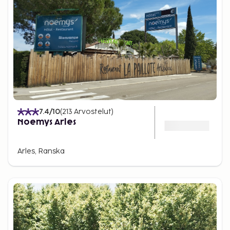
7.4
/10
(
213
Arvostelut
)
Noemys Arles
Arles, Ranska