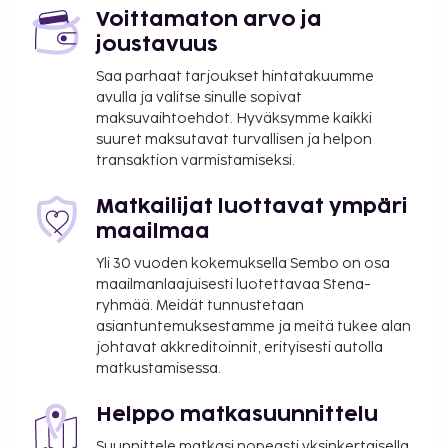
Voittamaton arvo ja
joustavuus
Saa parhaat tarjoukset hintatakuumme
avulla ja valitse sinulle sopivat
maksuvaihtoehdot. Hyväksymme kaikki
suuret maksutavat turvallisen ja helpon
transaktion varmistamiseksi.
Matkailijat luottavat ympäri
maailmaa
Yli 30 vuoden kokemuksella Sembo on osa
maailmanlaajuisesti luotettavaa Stena-
ryhmää. Meidät tunnustetaan
asiantuntemuksestamme ja meitä tukee alan
johtavat akkreditoinnit, erityisesti autolla
matkustamisessa.
Helppo matkasuunnittelu
Suunnittele matkasi nopeasti yksinkertaisella