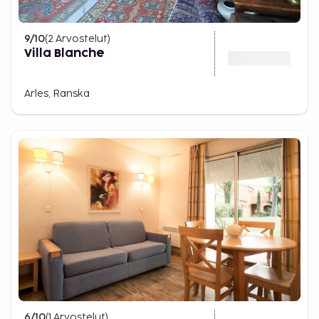
9
/10
(
2
Arvostelut
)
Villa Blanche
Arles, Ranska
6
/10
(
1
Arvostelut
)