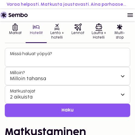
Varaa helposti. Matkusta joustavasti. Aina parhaaseen hintaan.
Matkat
Hotellit
Lento +
Lennot
Lautta +
Multi-
hotelli
Hotelli
stop
Missä haluat yöpyä?
Milloin?
Milloin tahansa
Matkustajat
2 aikuista
Haku
Matkustaminen