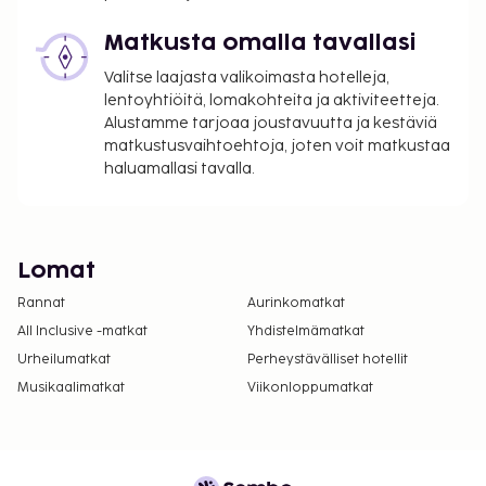
Matkusta omalla tavallasi
Valitse laajasta valikoimasta hotelleja,
lentoyhtiöitä, lomakohteita ja aktiviteetteja.
Alustamme tarjoaa joustavuutta ja kestäviä
matkustusvaihtoehtoja, joten voit matkustaa
haluamallasi tavalla.
Lomat
Rannat
Aurinkomatkat
All Inclusive -matkat
Yhdistelmämatkat
Urheilumatkat
Perheystävälliset hotellit
Musikaalimatkat
Viikonloppumatkat