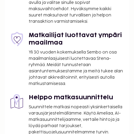
avulla ja valitse sinulle sopivat
maksuvaihtoehdot. Hyväksymme kaikki
suuret maksutavat turvallisen ja helpon
transaktion varmistamiseksi.
Matkailijat luottavat ympäri
maailmaa
Yli 30 vuoden kokemuksella Sembo on osa
maailmanlaajuisesti luotettavaa Stena-
ryhmää. Meidät tunnustetaan
asiantuntemuksestamme ja meitä tukee alan
johtavat akkreditoinnit, erityisesti autolla
matkustamisessa.
Helppo matkasuunnittelu
Suunnittele matkasi nopeasti yksinkertaisella
varausjärjestelmällämme. Käytä Ameliaa, AI-
matkasuunnittelijaamme, vertaile hintoja ja
löydä parhaat tarjoukset,
pakettisuojelusuunnitelmamme turvin.