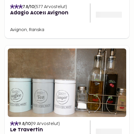
7.8
/10
(
577
Arvostelut
)
Adagio Access Avignon
Avignon, Ranska
9.8
/10
(
19
Arvostelut
)
Le Travertin