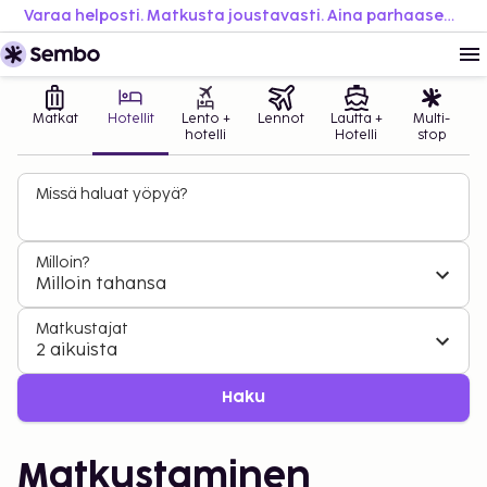
Varaa helposti. Matkusta joustavasti. Aina parhaaseen hintaan.
Matkat
Hotellit
Lento +
Lennot
Lautta +
Multi-
hotelli
Hotelli
stop
Missä haluat yöpyä?
Milloin?
Milloin tahansa
Matkustajat
2 aikuista
Haku
Matkustaminen