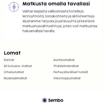
Matkusta omalla tavallasi
Valitse laajasta valikoimasta hotelleja,
lentoyhtiöitä, lomakohteita ja aktiviteetteja.
Alustamme tarjoaa joustavuutta ja kestäviä
matkustusvaihtoehtoja, joten voit matkustaa
haluamallasi tavalla.
Lomat
Rannat
Aurinkomatkat
All Inclusive -matkat
Yhdistelmämatkat
Urheilumatkat
Perheystävälliset hotellit
Musikaalimatkat
Viikonloppumatkat