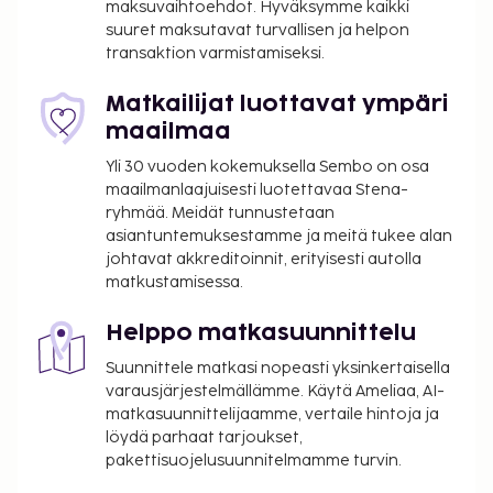
maksuvaihtoehdot. Hyväksymme kaikki
suuret maksutavat turvallisen ja helpon
transaktion varmistamiseksi.
Matkailijat luottavat ympäri
maailmaa
Yli 30 vuoden kokemuksella Sembo on osa
maailmanlaajuisesti luotettavaa Stena-
ryhmää. Meidät tunnustetaan
asiantuntemuksestamme ja meitä tukee alan
johtavat akkreditoinnit, erityisesti autolla
matkustamisessa.
Helppo matkasuunnittelu
Suunnittele matkasi nopeasti yksinkertaisella
varausjärjestelmällämme. Käytä Ameliaa, AI-
matkasuunnittelijaamme, vertaile hintoja ja
löydä parhaat tarjoukset,
pakettisuojelusuunnitelmamme turvin.