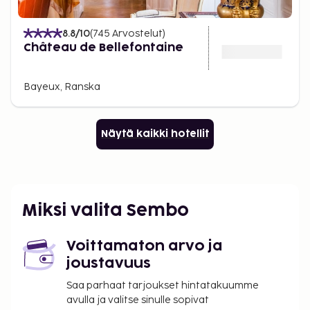
8.8
/10
(
745
Arvostelut
)
Château de Bellefontaine
Bayeux, Ranska
Näytä kaikki hotellit
Miksi valita Sembo
Voittamaton arvo ja
joustavuus
Saa parhaat tarjoukset hintatakuumme
avulla ja valitse sinulle sopivat