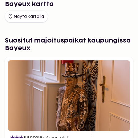
Bayeux kartta
Näytä kartalla
Suositut majoituspaikat kaupungissa
Bayeux
8.8
/10
(
584
Arvostelut
)