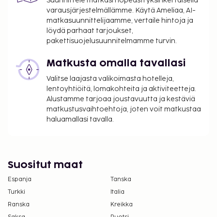
Suunnittele matkasi nopeasti yksinkertaisella
eivät voi ylittää 1000 EUR:n suuruista summaa
varausjärjestelmällämme. Käytä Ameliaa, AI-
tässä majoituspaikassa. Saat lisätietoja asiasta
matkasuunnittelijaamme, vertaile hintoja ja
ottamalla yhteyttä majoituspaikkaan
löydä parhaat tarjoukset,
varausvahvistuksessa olevien tietojen avulla.
pakettisuojelusuunnitelmamme turvin.
Pysäköintialueella on korkeusrajoituksia.
Matkusta omalla tavallasi
Kontaktiton sisäänkirjautuminen ja kontaktiton
uloskirjautuminen ovat saatavilla.
Valitse laajasta valikoimasta hotelleja,
lentoyhtiöitä, lomakohteita ja aktiviteetteja.
Alustamme tarjoaa joustavuutta ja kestäviä
matkustusvaihtoehtoja, joten voit matkustaa
haluamallasi tavalla.
Suositut maat
Espanja
Tanska
Turkki
Italia
Ranska
Kreikka