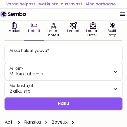
Varaa helposti. Matkusta joustavasti. Aina parhaaseen hintaan.
Matkat
Hotellit
Lento +
Lennot
Lautta +
Multi-
hotelli
Hotelli
stop
Missä haluat yöpyä?
Milloin?
Milloin tahansa
Matkustajat
2 aikuista
Haku
Koti
Ranska
Bayeux