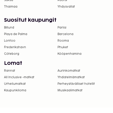
Saksa
Ruotsi
Thaimaa
Yhdysvallat
Suositut kaupungit
Billund
Pariisi
Playa de Palma
Barcelona
Lontoo
Rooma
Frederikshavn
Phuket
Göteborg
Kööpenhamina
Lomat
Rannat
Aurinkomatkat
All Inclusive -matkat
Yhdistelmämatkat
Urheilumatkat
Perheystävälliset hotellit
Kaupunkiloma
Musikaalimatkat