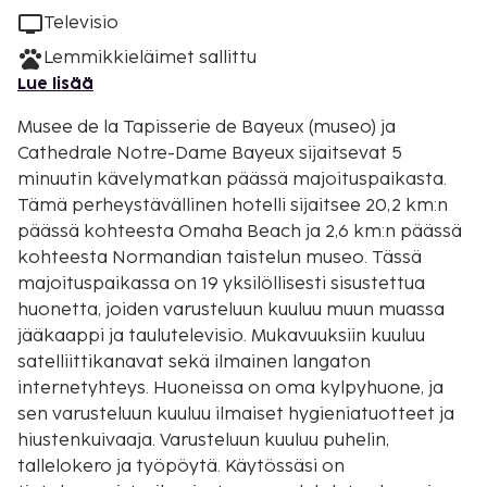
Televisio
Lemmikkieläimet sallittu
Lue lisää
Musee de la Tapisserie de Bayeux (museo) ja
Cathedrale Notre-Dame Bayeux sijaitsevat 5
minuutin kävelymatkan päässä majoituspaikasta.
Tämä perheystävällinen hotelli sijaitsee 20,2 km:n
päässä kohteesta Omaha Beach ja 2,6 km:n päässä
kohteesta Normandian taistelun museo. Tässä
majoituspaikassa on 19 yksilöllisesti sisustettua
huonetta, joiden varusteluun kuuluu muun muassa
jääkaappi ja taulutelevisio. Mukavuuksiin kuuluu
satelliittikanavat sekä ilmainen langaton
internetyhteys. Huoneissa on oma kylpyhuone, ja
sen varusteluun kuuluu ilmaiset hygieniatuotteet ja
hiustenkuivaaja. Varusteluun kuuluu puhelin,
tallelokero ja työpöytä. Käytössäsi on