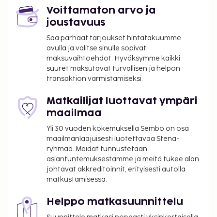
vanhoilta lapsilta.
Voittamaton arvo ja
Tässä on mainittu kaikki majoituspaikan meille
joustavuus
ilmoittamat maksut.
Saa parhaat tarjoukset hintatakuumme
avulla ja valitse sinulle sopivat
Maksu buffetaamiaisesta: noin 17 EUR aikuisille
maksuvaihtoehdot. Hyväksymme kaikki
ja 8 EUR lapsille
suuret maksutavat turvallisen ja helpon
Lemmikkitakuumaksu: 200 EUR per yöpyminen
transaktion varmistamiseksi.
Lemmikit: 15 EUR per lemmikki per yö
Avustajaeläimistä ei veloiteta lisämaksuja
Matkailijat luottavat ympäri
Sisäänkirjautumisesta veloitetaan lisämaksu klo
maailmaa
22.30–1.00
Yli 30 vuoden kokemuksella Sembo on osa
Myöhäinen uloskirjautuminen on saatavilla
maailmanlaajuisesti luotettavaa Stena-
lisämaksusta (saatavuuden mukaan)
ryhmää. Meidät tunnustetaan
Lisävuode: 35.0 EUR per yö
asiantuntemuksestamme ja meitä tukee alan
johtavat akkreditoinnit, erityisesti autolla
Yllä oleva luettelo ei ehkä kata kaikkea. Maksut ja
matkustamisessa.
takuumaksut eivät välttämättä sisällä veroja, ja ne
saattavat muuttua.
Helppo matkasuunnittelu
Kansallisten määräysten vuoksi käteismaksut