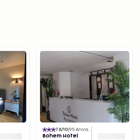
7.8
/10
(
95
Arvostelut
)
Bohem Hotel