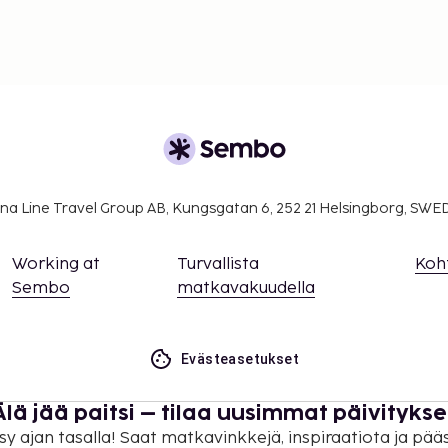
na Line Travel Group AB, Kungsgatan 6, 252 21 Helsingborg, SW
Working at
Turvallista
Koh
Sembo
matkavakuudella
Evästeasetukset
Älä jää paitsi – tilaa uusimmat päivitykse
sy ajan tasalla! Saat matkavinkkejä, inspiraatiota ja pää