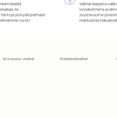
nkertaisella
Valitse laajasta valik
meliaa, AI-
lomakohteita ja akti
 hintoja ja löydä parhaat
joustavuutta ja kest
itelmamme turvin.
matkustaa haluamalla
All Inclusive -matkat
Yhdistelmämatkat