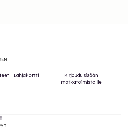
EDEN
teet
Lahjakortti
Kirjaudu sisään
matkatoimistoille
t
syn