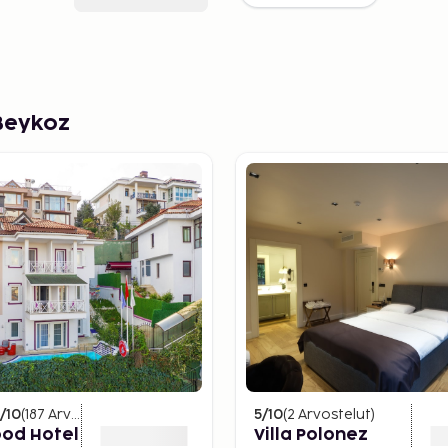
Beykoz
/10
(
187
Arvostelut
)
5
/10
(
2
Arvostelut
)
ood Hotel
Villa Polonez