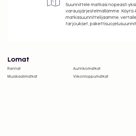
Suunnittele matkasi nopeasti yksi
varausjärjestelmällämme. Käytä A
matkasuunnittelijaamme, vertaile
tarjoukset, pakettisuojelusuunn
Lomat
Rannat
Aurinkomatkat
Musikaalimatkat
Viikonloppumatkat