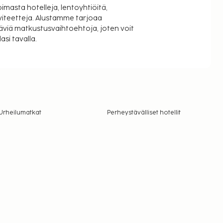
oimasta hotelleja, lentoyhtiöitä,
viteetteja. Alustamme tarjoaa
äviä matkustusvaihtoehtoja, joten voit
si tavalla.
Urheilumatkat
Perheystävälliset hotellit