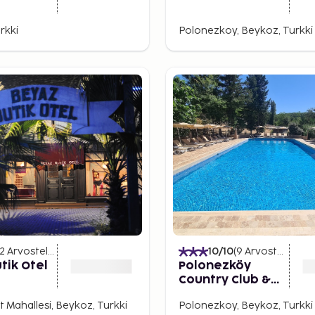
rkki
Polonezkoy, Beykoz, Turkki
2
Arvostelut
)
10
/10
(
9
Arvostelut
)
tik Otel
Polonezköy
Country Club &
Accommodation
 Mahallesi, Beykoz, Turkki
Polonezkoy, Beykoz, Turkki
in the Wildlife