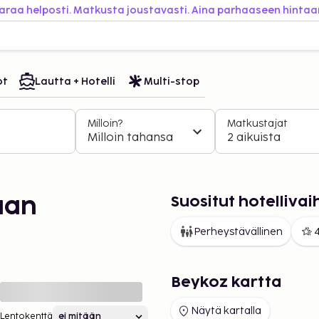
araa helposti. Matkusta joustavasti. Aina parhaaseen hintaa
ot
Lautta + Hotelli
Multi-stop
Milloin?
Matkustajat
Milloin tahansa
2 aikuista
Suositut hotelliv
aan
Perheystävällinen
4
Beykoz kartta
Näytä kartalla
Lentokenttä