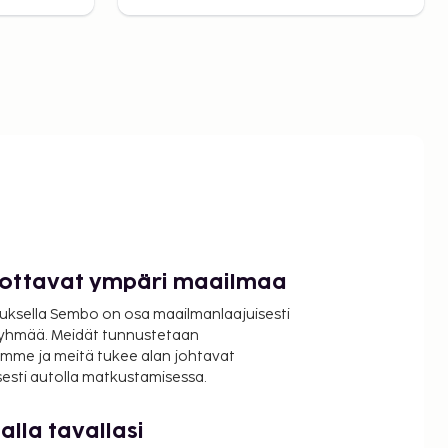
luottavat ympäri maailmaa
uksella Sembo on osa maailmanlaajuisesti
ryhmää. Meidät tunnustetaan
mme ja meitä tukee alan johtavat
isesti autolla matkustamisessa.
lla tavallasi