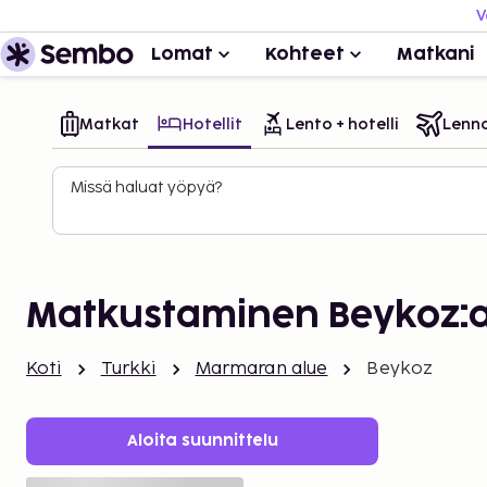
V
Lomat
Kohteet
Matkani
Matkat
Hotellit
Lento + hotelli
Lenn
Missä haluat yöpyä?
Matkustaminen Beykoz:
Koti
Turkki
Marmaran alue
Beykoz
Aloita suunnittelu