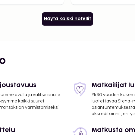
Park
Näytä kaikki hotellit
bo
 joustavuus
Matkailijat 
mme avulla ja valitse sinulle
Yli 30 vuoden kokem
ksymme kaikki suuret
luotettavaa Stena-
 transaktion varmistamiseksi.
asiantuntemuksesta
akkreditoinnit, erity
ttelu
Matkusta oma