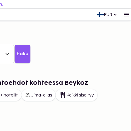
n.
EUR
Haku
aihtoehdot kohteessa Beykoz
+ hotellit
Uima-allas
Kaikki sisältyy