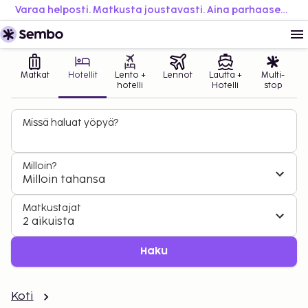
Varaa helposti. Matkusta joustavasti. Aina parhaaseen hintaan.
Matkat
Hotellit
Lento +
Lennot
Lautta +
Multi-
hotelli
Hotelli
stop
Missä haluat yöpyä?
Milloin?
Milloin tahansa
Matkustajat
2 aikuista
Haku
Koti