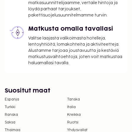
matkasuunnittelijaamme, vertaile hintoja ja
löydä parhaat tarjoukset,
pakettisuojelusuunnitelmamme turvin.
Matkusta omalla tavallasi
Valitse laajasta valikoimasta hotelleja,
lentoyhtiöitä, lomakohteita ja aktiviteetteja.
Alustamme tarjoaa joustavuutta ja kestäviä
matkustusvaihtoehtoja, joten voit matkustaa
haluamallasi tavalla.
Suositut maat
Espanja
Tanska
Turkki
Italia
Ranska
Kreikka
Saksa
Ruotsi
Thaimaa
Yhdysvallat