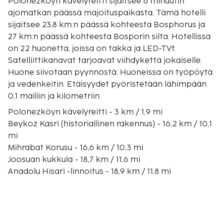
Polonezköyn kävelyreitti sijaitsee 6 minuutin
ajomatkan päässä majoituspaikasta. Tämä hotelli
sijaitsee 23,8 km:n päässä kohteesta Bosphorus ja
27 km:n päässä kohteesta Bosporin silta. Hotellissa
on 22 huonetta, joissa on takka ja LED-TVt.
Satelliittikanavat tarjoavat viihdykettä jokaiselle.
Huone siivotaan pyynnöstä. Huoneissa on työpöytä
ja vedenkeitin. Etäisyydet pyöristetään lähimpään
0,1 mailiin ja kilometriin.
Polonezköyn kävelyreitti - 3 km / 1,9 mi
Beykoz Kasri (historiallinen rakennus) - 16,2 km / 10,1
mi
Mihrabat Korusu - 16,6 km / 10,3 mi
Joosuan kukkula - 18,7 km / 11,6 mi
Anadolu Hisari -linnoitus - 18,9 km / 11,8 mi
Fatih Sultan Mehmetin silta - 19 km / 11,8 mi
Kücüksun palatsi - 19,4 km / 12,1 mi
Anadoluhisari (linna) - 19,7 km / 12,2 mi
Kucuksun paviljonki - 20 km / 12,4 mi