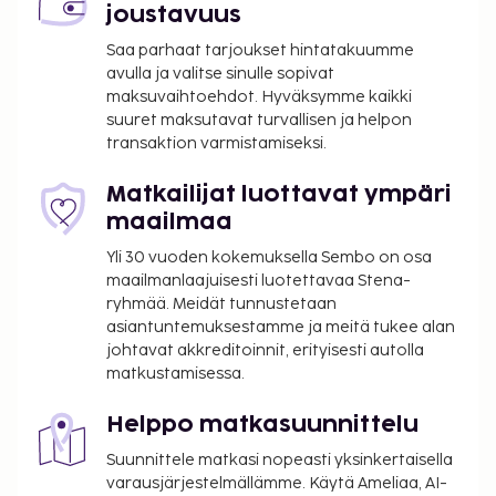
joustavuus
Palveluihin kuuluu myös huonepalvelu (rajoitettuina
aikoina) ja kahvila. Tässä hotellissa voit rentoutua
Saa parhaat tarjoukset hintatakuumme
uima-altaassa ja tilata juomia kätevästi
avulla ja valitse sinulle sopivat
maksuvaihtoehdot. Hyväksymme kaikki
allasbaarista. Ilmainen täysi aamiainen tarjoillaan
suuret maksutavat turvallisen ja helpon
päivittäin klo 9.00–13.00.
transaktion varmistamiseksi.
Kausiluontoinen uima-allas on käytettävissä
toukokuusta syyskuuhun.
Matkailijat luottavat ympäri
Uima-allasta voi käyttää klo 9.00–19.30.
maailmaa
Vain sisäänkirjautuneet asiakkaat saavat
Yli 30 vuoden kokemuksella Sembo on osa
oleskella huoneissa.
maailmanlaajuisesti luotettavaa Stena-
Tämä majoituspaikka ei salli lemmikkejä ja
ryhmää. Meidät tunnustetaan
avustajaeläimiä.
asiantuntemuksestamme ja meitä tukee alan
Kaikki maksut voidaan maksaa käteisettömillä
johtavat akkreditoinnit, erityisesti autolla
maksutavoilla, ja asiakkaat voivat päästä
matkustamisessa.
huoneeseen mobiililaitteella.
Kontaktiton sisäänkirjautuminen ja kontaktiton
Helppo matkasuunnittelu
uloskirjautuminen ovat saatavilla.
Suunnittele matkasi nopeasti yksinkertaisella
varausjärjestelmällämme. Käytä Ameliaa, AI-