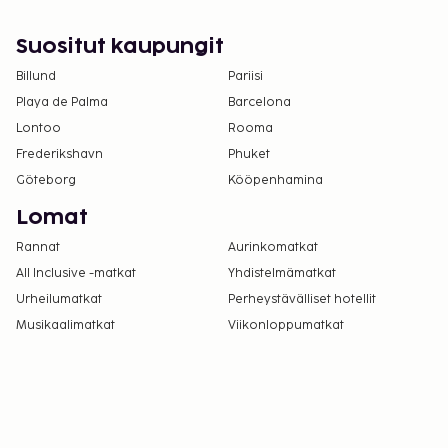
Suositut kaupungit
Billund
Pariisi
Playa de Palma
Barcelona
Lontoo
Rooma
Frederikshavn
Phuket
Göteborg
Kööpenhamina
Lomat
Rannat
Aurinkomatkat
All Inclusive -matkat
Yhdistelmämatkat
Urheilumatkat
Perheystävälliset hotellit
Musikaalimatkat
Viikonloppumatkat