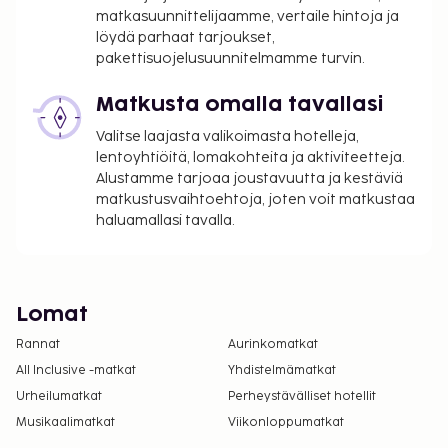
matkasuunnittelijaamme, vertaile hintoja ja
löydä parhaat tarjoukset,
pakettisuojelusuunnitelmamme turvin.
Matkusta omalla tavallasi
Valitse laajasta valikoimasta hotelleja,
lentoyhtiöitä, lomakohteita ja aktiviteetteja.
Alustamme tarjoaa joustavuutta ja kestäviä
matkustusvaihtoehtoja, joten voit matkustaa
haluamallasi tavalla.
Lomat
Rannat
Aurinkomatkat
All Inclusive -matkat
Yhdistelmämatkat
Urheilumatkat
Perheystävälliset hotellit
Musikaalimatkat
Viikonloppumatkat