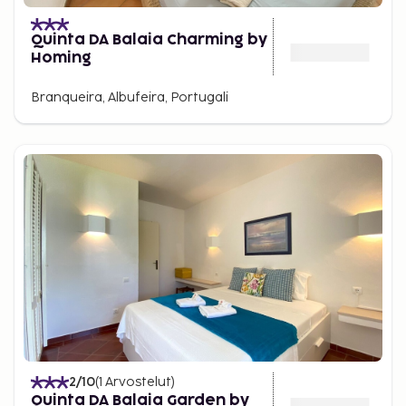
Quinta DA Balaia Charming by
Homing
Branqueira, Albufeira, Portugali
2
/10
(
1
Arvostelut
)
Quinta DA Balaia Garden by