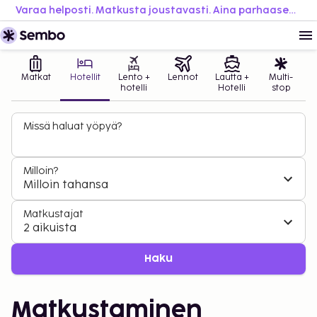
Varaa helposti. Matkusta joustavasti. Aina parhaaseen hintaan.
Matkat
Hotellit
Lento +
Lennot
Lautta +
Multi-
hotelli
Hotelli
stop
Missä haluat yöpyä?
Milloin?
Milloin tahansa
Matkustajat
2 aikuista
Haku
Matkustaminen