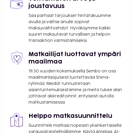
joustavuus
Saa parhaat tarjoukset hintatakuumme
avulla ja valitse sinulle sopivat
maksuvaihtoehdot. Hyväksymme kaikki
suuret maksutavat turvallisen ja helpon
transaktion varmistamiseksi.
Matkailijat luottavat ympäri
maailmaa
Yli 30 vuoden kokemuksella Sembo on osa
maailmanlaajuisesti luotettavaa Stena-
ryhmää. Meidät tunnustetaan
asiantuntemuksestamme ja meitä tukee alan
johtavat akkreditoinnit, erityisesti autolla
matkustamisessa.
Helppo matkasuunnittelu
Suunnittele matkasi nopeasti yksinkertaisella
varausjärjestelmällämme. Käytä Ameliaa, AI-