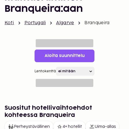
Branqueira:aan
Koti
Portugali
Algarve
Branqueira
Aloita suunnittelu
Lentokenttä
Suositut hotellivaihtoehdot
kohteessa Branqueira
Perheystävällinen
4+ hotellit
Uima-allas