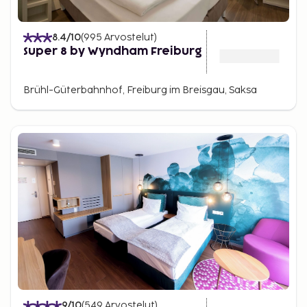
8.4
/10
(
995
Arvostelut
)
Super 8 by Wyndham Freiburg
Brühl-Güterbahnhof, Freiburg im Breisgau, Saksa
9
/10
(
549
Arvostelut
)