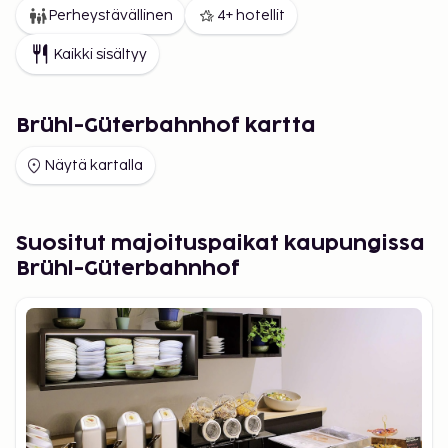
Perheystävällinen
4+ hotellit
Kaikki sisältyy
Brühl-Güterbahnhof kartta
Näytä kartalla
Suositut majoituspaikat kaupungissa
Brühl-Güterbahnhof