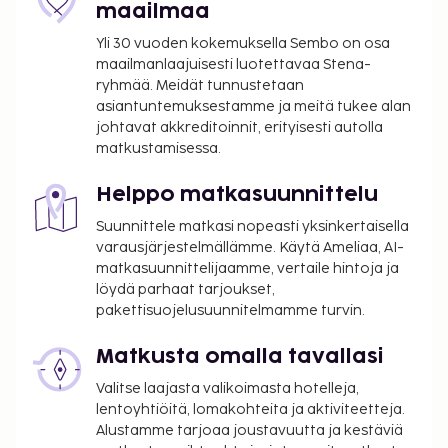
maailmaa
Yli 30 vuoden kokemuksella Sembo on osa
maailmanlaajuisesti luotettavaa Stena-
ryhmää. Meidät tunnustetaan
asiantuntemuksestamme ja meitä tukee alan
johtavat akkreditoinnit, erityisesti autolla
matkustamisessa.
Helppo matkasuunnittelu
Suunnittele matkasi nopeasti yksinkertaisella
varausjärjestelmällämme. Käytä Ameliaa, AI-
matkasuunnittelijaamme, vertaile hintoja ja
löydä parhaat tarjoukset,
pakettisuojelusuunnitelmamme turvin.
Matkusta omalla tavallasi
Valitse laajasta valikoimasta hotelleja,
lentoyhtiöitä, lomakohteita ja aktiviteetteja.
Alustamme tarjoaa joustavuutta ja kestäviä