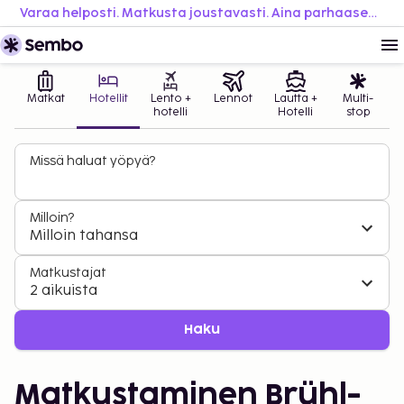
Varaa helposti. Matkusta joustavasti. Aina parhaaseen hintaan.
Matkat
Hotellit
Lento +
Lennot
Lautta +
Multi-
hotelli
Hotelli
stop
Missä haluat yöpyä?
Milloin?
Milloin tahansa
Matkustajat
2 aikuista
Haku
Matkustaminen Brühl-