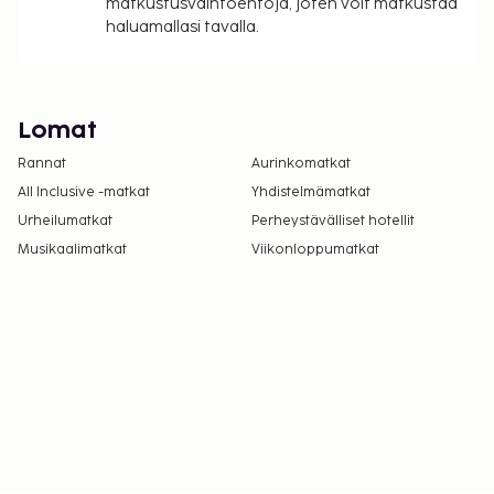
matkustusvaihtoehtoja, joten voit matkustaa
haluamallasi tavalla.
Lomat
Rannat
Aurinkomatkat
All Inclusive -matkat
Yhdistelmämatkat
Urheilumatkat
Perheystävälliset hotellit
Musikaalimatkat
Viikonloppumatkat