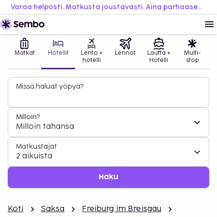
Varaa helposti. Matkusta joustavasti. Aina parhaaseen hintaan.
Matkat
Hotellit
Lento +
Lennot
Lautta +
Multi-
hotelli
Hotelli
stop
Missä haluat yöpyä?
Milloin?
Milloin tahansa
Matkustajat
2 aikuista
Haku
Koti
Saksa
Freiburg im Breisgau