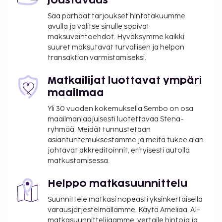
joustavuus
Lähin suuri lentokenttä on Mulhouse (MLH-
EuroAirport) - 76,4 km / 47,5 mi
Saa parhaat tarjoukset hintatakuumme
avulla ja valitse sinulle sopivat
Käytössäsi on business center, ilmaiset
maksuvaihtoehdot. Hyväksymme kaikki
sanomalehdet aulassa ja
suuret maksutavat turvallisen ja helpon
kuivapesula-/pesulapalvelut. Palveluihin kuuluu
transaktion varmistamiseksi.
maksullinen omatoiminen pysäköinti. Seuraavat
palvelut ovat saatavilla: kuntokeskus, ilmainen
Matkailijat luottavat ympäri
langaton internetyhteys ja kiertoajelu-/lippupalvelu.
maailmaa
Tämän hotellin palveluihin kuuluu myyntiautomaatti,
Yli 30 vuoden kokemuksella Sembo on osa
tietoja polkupyöräkierroksista ja pysäköinti
maailmanlaajuisesti luotettavaa Stena-
polkupyörille. Hampton by Hilton Freiburg tarjoaa
ryhmää. Meidät tunnustetaan
asiakkailleen välipalabaarin/delin. Baarissa voit
asiantuntemuksestamme ja meitä tukee alan
nauttia raikasta juotavaa. Ilmainen buffetaamiainen
johtavat akkreditoinnit, erityisesti autolla
matkustamisessa.
tarjoillaan arkipäivisin klo 6.00–10.00 ja
viikonloppuisin klo 7.00–11.30.
Helppo matkasuunnittelu
Majoituspaikka veloittaa seuraavat paikan päällä
Suunnittele matkasi nopeasti yksinkertaisella
suoritettavat maksut. Maksuihin saattaa sisältyä
varausjärjestelmällämme. Käytä Ameliaa, AI-
sovellettavat verot:
matkasuunnittelijaamme, vertaile hintoja ja