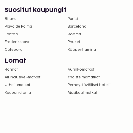
Tämä majoituspaikka toivottaa tervetulleiksi
Suositut kaupungit
kaikki asiakkaat seksuaaliseen
Billund
Pariisi
suuntautumiseen tai sukupuoli-identiteettiin
Playa de Palma
Barcelona
katsomatta (LGBTQ+ -ystävällinen).
Lontoo
Rooma
Frederikshavn
Phuket
Göteborg
Kööpenhamina
Lomat
Rannat
Aurinkomatkat
All Inclusive -matkat
Yhdistelmämatkat
Urheilumatkat
Perheystävälliset hotellit
Kaupunkiloma
Musikaalimatkat