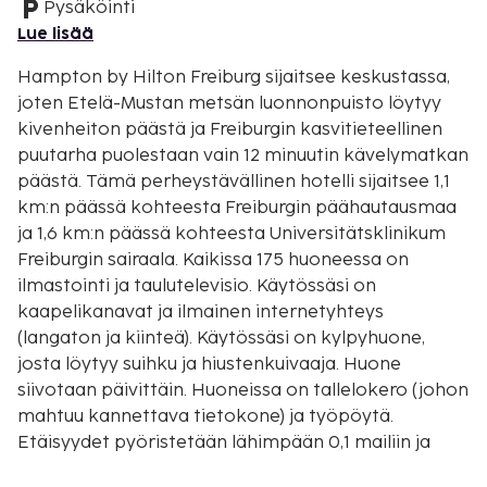
Pysäköinti
Lue lisää
Hampton by Hilton Freiburg sijaitsee keskustassa,
joten Etelä-Mustan metsän luonnonpuisto löytyy
kivenheiton päästä ja Freiburgin kasvitieteellinen
puutarha puolestaan vain 12 minuutin kävelymatkan
päästä. Tämä perheystävällinen hotelli sijaitsee 1,1
km:n päässä kohteesta Freiburgin päähautausmaa
ja 1,6 km:n päässä kohteesta Universitätsklinikum
Freiburgin sairaala. Kaikissa 175 huoneessa on
ilmastointi ja taulutelevisio. Käytössäsi on
kaapelikanavat ja ilmainen internetyhteys
(langaton ja kiinteä). Käytössäsi on kylpyhuone,
josta löytyy suihku ja hiustenkuivaaja. Huone
siivotaan päivittäin. Huoneissa on tallelokero (johon
mahtuu kannettava tietokone) ja työpöytä.
Etäisyydet pyöristetään lähimpään 0,1 mailiin ja
kilometriin.