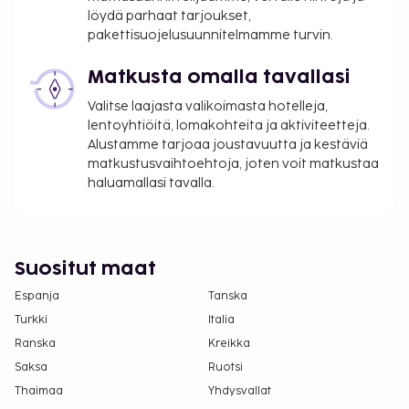
5.00 prosentin suuruinen
löydä parhaat tarjoukset,
kaupunki-/paikallisvero peritään
pakettisuojelusuunnitelmamme turvin.
Tässä on mainittu kaikki majoituspaikan meille
Matkusta omalla tavallasi
ilmoittamat maksut.
Valitse laajasta valikoimasta hotelleja,
Katettu omatoiminen pysäköinti: 24 EUR per yö
lentoyhtiöitä, lomakohteita ja aktiviteetteja.
Lemmikit: 20 EUR per majoitustila per yö
Alustamme tarjoaa joustavuutta ja kestäviä
matkustusvaihtoehtoja, joten voit matkustaa
(korkeintaan 75 EUR per yöpyminen)
haluamallasi tavalla.
Avustajaeläimistä ei veloiteta lisämaksuja
Yllä oleva luettelo ei ehkä kata kaikkea. Maksut ja
takuumaksut eivät välttämättä sisällä veroja, ja ne
Suositut maat
saattavat muuttua.
Espanja
Tanska
Yksi korkeintaan 12 vuotta vanha lapsi voi
majoittua ilmaiseksi, kun hän käyttää
Turkki
Italia
vanhemman tai huoltajan huoneessa olevia
Ranska
Kreikka
sänkyjä.
Saksa
Ruotsi
Pysäköintialueella on korkeusrajoituksia.
Thaimaa
Yhdysvallat
Kontaktiton uloskirjautuminen on saatavilla.