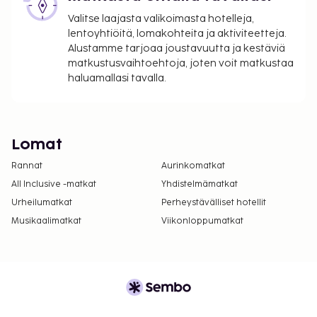
Valitse laajasta valikoimasta hotelleja,
lentoyhtiöitä, lomakohteita ja aktiviteetteja.
Alustamme tarjoaa joustavuutta ja kestäviä
matkustusvaihtoehtoja, joten voit matkustaa
haluamallasi tavalla.
Lomat
Rannat
Aurinkomatkat
All Inclusive -matkat
Yhdistelmämatkat
Urheilumatkat
Perheystävälliset hotellit
Musikaalimatkat
Viikonloppumatkat