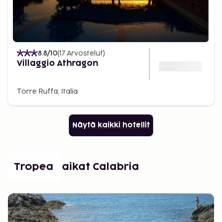
8.8
/10
(
17
Arvostelut
)
Villaggio Athragon
Torre Ruffa, Italia
Näytä kaikki hotellit
Suositut paikat Calabria
Tropea