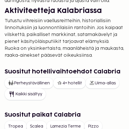
auringosta, hyvästä ruoasta ja ajasta vain olla.
Aktiviteetteja Kalabriassa
Tutustu vihreisiin vaellusreitteihin, historiallisiin
linnoituksiin ja luonnontilaisiin rantoihin. Jos kaipaat
vilskettä, paikalliset markkinat, satamakävelyt ja
pienet käsityöläisputiikit tarjoavat elämyksiä.
Ruoka on yksinkertaista, maanläheistä ja maukasta,
raaka-ainekset pääsevät oikeuksiinsa.
Kaupunkeja ja kyliä
Suositut hotellivaihtoehdot Calabria
tutustuttavaksi
Perheystävällinen
4+ hotellit
Uima-allas
Matkallasi odottavat rannikkokaupungit kuten
Tropea ja Pizzo, joissa kapeat kujat ja arkielämä
Kaikki sisältyy
ovat lähellä merta. Sisämaahan suuntautuessasi
kohtaat vuoristokyliä, joissa perinteet elävät
edelleen. On helppo liikkua paikasta toiseen, ja
Suositut paikat Calabria
jokaisella paikalla on oma viehätyksensä.
Tropea
Scalea
Lamezia Terme
Pizzo
Nauti lomastasi Kalabriassa