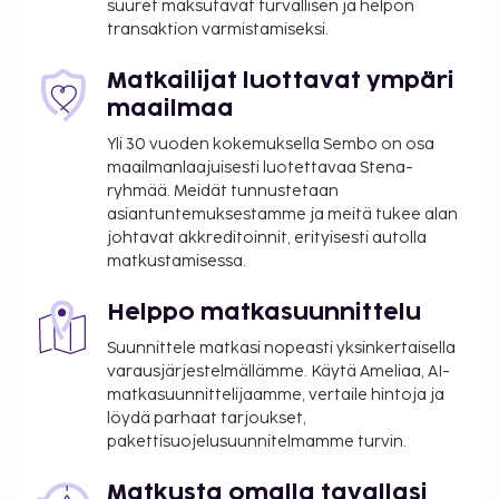
suuret maksutavat turvallisen ja helpon
transaktion varmistamiseksi.
Matkailijat luottavat ympäri
maailmaa
Yli 30 vuoden kokemuksella Sembo on osa
maailmanlaajuisesti luotettavaa Stena-
ryhmää. Meidät tunnustetaan
asiantuntemuksestamme ja meitä tukee alan
johtavat akkreditoinnit, erityisesti autolla
matkustamisessa.
Helppo matkasuunnittelu
Suunnittele matkasi nopeasti yksinkertaisella
varausjärjestelmällämme. Käytä Ameliaa, AI-
matkasuunnittelijaamme, vertaile hintoja ja
löydä parhaat tarjoukset,
pakettisuojelusuunnitelmamme turvin.
Matkusta omalla tavallasi