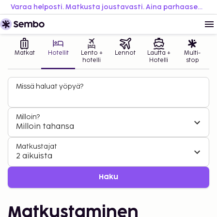
Varaa helposti. Matkusta joustavasti. Aina parhaaseen hintaan.
Matkat
Hotellit
Lento +
Lennot
Lautta +
Multi-
hotelli
Hotelli
stop
Missä haluat yöpyä?
Milloin?
Milloin tahansa
Matkustajat
2 aikuista
Haku
Matkustaminen