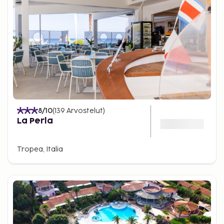
8
/10
(
139
Arvostelut
)
La Perla
Tropea, Italia