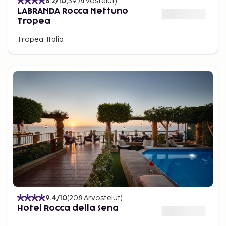
8.2
/10
(
39
Arvostelut
)
LABRANDA Rocca Nettuno
Tropea
Tropea, Italia
9.4
/10
(
208
Arvostelut
)
Hotel Rocca della Sena