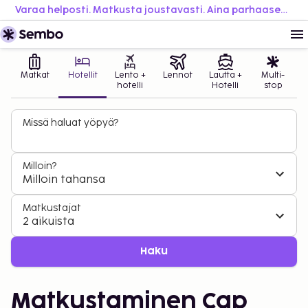
Varaa helposti. Matkusta joustavasti. Aina parhaaseen hintaan.
Matkat
Hotellit
Lento +
Lennot
Lautta +
Multi-
hotelli
Hotelli
stop
Missä haluat yöpyä?
Milloin?
Milloin tahansa
Matkustajat
2 aikuista
Haku
Matkustaminen Cap