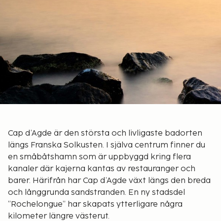
Cap d’Agde är den största och livligaste badorten
längs Franska Solkusten. I själva centrum finner du
en småbåtshamn som är uppbyggd kring flera
kanaler där kajerna kantas av restauranger och
barer. Härifrån har Cap d’Agde växt längs den breda
och långgrunda sandstranden. En ny stadsdel
”Rochelongue” har skapats ytterligare några
kilometer längre västerut.