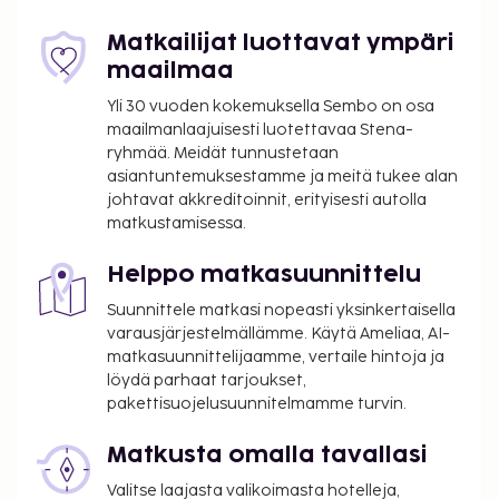
Matkailijat luottavat ympäri
maailmaa
Yli 30 vuoden kokemuksella Sembo on osa
maailmanlaajuisesti luotettavaa Stena-
ryhmää. Meidät tunnustetaan
asiantuntemuksestamme ja meitä tukee alan
johtavat akkreditoinnit, erityisesti autolla
matkustamisessa.
Helppo matkasuunnittelu
Suunnittele matkasi nopeasti yksinkertaisella
varausjärjestelmällämme. Käytä Ameliaa, AI-
matkasuunnittelijaamme, vertaile hintoja ja
löydä parhaat tarjoukset,
pakettisuojelusuunnitelmamme turvin.
Matkusta omalla tavallasi
Valitse laajasta valikoimasta hotelleja,