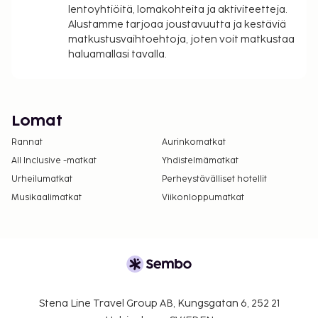
lentoyhtiöitä, lomakohteita ja aktiviteetteja.
Alustamme tarjoaa joustavuutta ja kestäviä
matkustusvaihtoehtoja, joten voit matkustaa
haluamallasi tavalla.
Lomat
Rannat
Aurinkomatkat
All Inclusive -matkat
Yhdistelmämatkat
Urheilumatkat
Perheystävälliset hotellit
Musikaalimatkat
Viikonloppumatkat
Stena Line Travel Group AB, Kungsgatan 6, 252 21