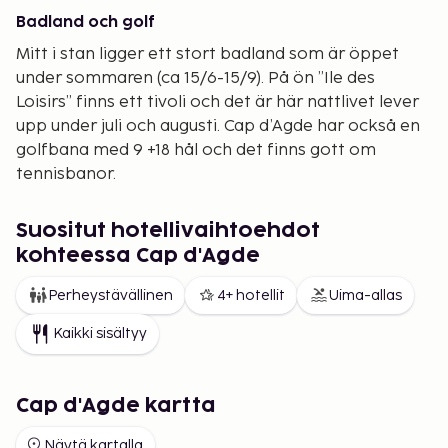
Badland och golf
Mitt i stan ligger ett stort badland som är öppet
under sommaren (ca 15/6-15/9). På ön ”Ile des
Loisirs” finns ett tivoli och det är här nattlivet lever
upp under juli och augusti. Cap d’Agde har också en
golfbana med 9 +18 hål och det finns gott om
tennisbanor.
Familjeanpassad badort
Suositut hotellivaihtoehdot
Cap d’Agde är framför allt en familjevänlig badort
kohteessa Cap d'Agde
som är mycket väl lämpad för dig som reser med
små barn. Stranden är bred och långgrund och
Perheystävällinen
4+ hotellit
Uima-allas
större delen av byn saknar nivåskillnader. Allting
finns på bekvämt gångavstånd – stranden,
Kaikki sisältyy
matbutiker, restauranger – och du kan ofta
promenera längs bilfria gränder och mindre stigar.
Cap d'Agde kartta
Näytä kartalla