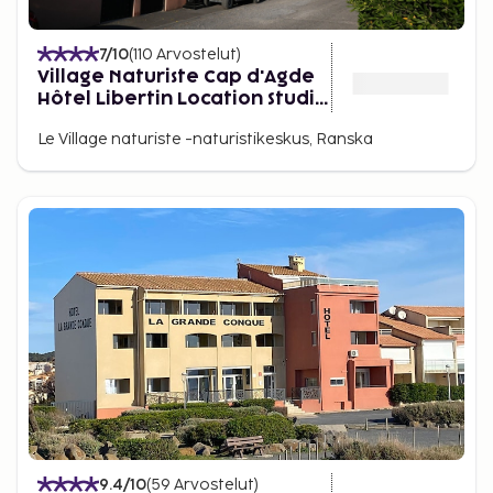
7
/10
(
110
Arvostelut
)
Village Naturiste Cap d'Agde
Hôtel Libertin Location Studio
Club Riad
Le Village naturiste -naturistikeskus, Ranska
9.4
/10
(
59
Arvostelut
)