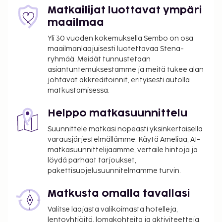
Matkailijat luottavat ympäri
Kaupungin perimä vero: 1.15 EUR per henkilö per
maailmaa
yö. Tätä veroa ei peritä alle 18 vuotta vanhoilta
lapsilta.
Yli 30 vuoden kokemuksella Sembo on osa
maailmanlaajuisesti luotettavaa Stena-
Tässä on mainittu kaikki majoituspaikan meille
ryhmää. Meidät tunnustetaan
ilmoittamat maksut.
asiantuntemuksestamme ja meitä tukee alan
johtavat akkreditoinnit, erityisesti autolla
Kansallisten määräysten vuoksi käteismaksut
matkustamisessa.
eivät voi ylittää 1000 EUR:n suuruista summaa
tässä majoituspaikassa. Saat lisätietoja asiasta
Helppo matkasuunnittelu
ottamalla yhteyttä majoituspaikkaan
Suunnittele matkasi nopeasti yksinkertaisella
varausvahvistuksessa olevien tietojen avulla.
varausjärjestelmällämme. Käytä Ameliaa, AI-
Kausiluontoinen uima-allas on käytettävissä 01.
matkasuunnittelijaamme, vertaile hintoja ja
toukokuuta – 31. lokakuuta.
löydä parhaat tarjoukset,
pakettisuojelusuunnitelmamme turvin.
Matkusta omalla tavallasi
Valitse laajasta valikoimasta hotelleja,
lentoyhtiöitä, lomakohteita ja aktiviteetteja.