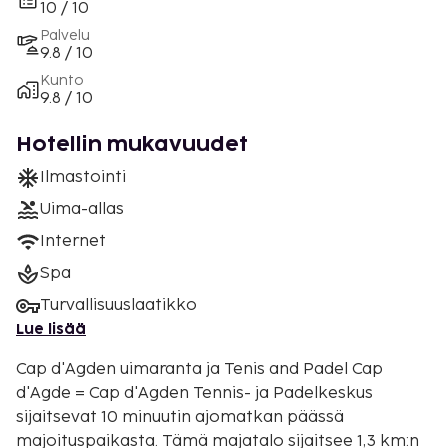
10 / 10
Palvelu
9.8 / 10
Kunto
9.8 / 10
Hotellin mukavuudet
Ilmastointi
Uima-allas
Internet
Spa
Turvallisuuslaatikko
Lue lisää
Cap d'Agden uimaranta ja Tenis and Padel Cap
d'Agde = Cap d'Agden Tennis- ja Padelkeskus
sijaitsevat 10 minuutin ajomatkan päässä
majoituspaikasta. Tämä majatalo sijaitsee 1,3 km:n