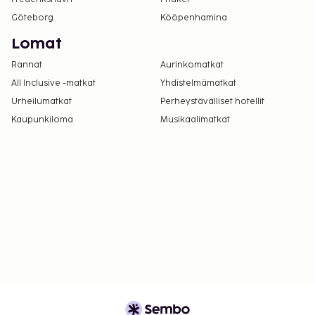
Göteborg
Kööpenhamina
Lomat
Rannat
Aurinkomatkat
All Inclusive -matkat
Yhdistelmämatkat
Urheilumatkat
Perheystävälliset hotellit
Kaupunkiloma
Musikaalimatkat