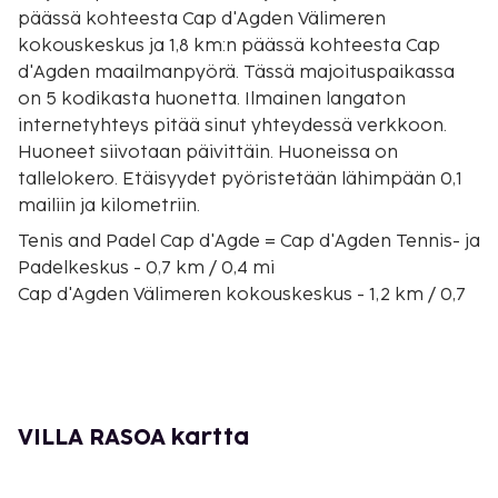
päässä kohteesta Cap d'Agden Välimeren
kokouskeskus ja 1,8 km:n päässä kohteesta Cap
d'Agden maailmanpyörä. Tässä majoituspaikassa
on 5 kodikasta huonetta. Ilmainen langaton
internetyhteys pitää sinut yhteydessä verkkoon.
Huoneet siivotaan päivittäin. Huoneissa on
tallelokero. Etäisyydet pyöristetään lähimpään 0,1
mailiin ja kilometriin.
Tenis and Padel Cap d'Agde = Cap d'Agden Tennis- ja
Padelkeskus - 0,7 km / 0,4 mi
Cap d'Agden Välimeren kokouskeskus - 1,2 km / 0,7
mi
Cap d'Agden venesatama - 1,6 km / 1 mi
Cap d'Agden maailmanpyörä - 1,6 km / 1 mi
Oksitanian rannat - 1,8 km / 1,1 mi
Roquillen ranta - 1,8 km / 1,1 mi
VILLA RASOA kartta
Éphèben ja vedenalaisen arkeologian museo - 1,8
km / 1,1 mi