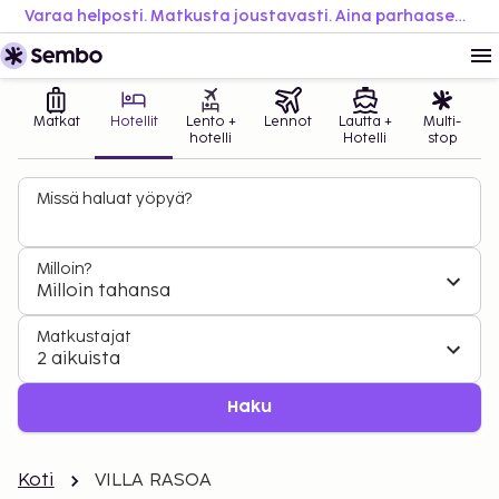
Varaa helposti. Matkusta joustavasti. Aina parhaaseen hintaan.
Matkat
Hotellit
Lento +
Lennot
Lautta +
Multi-
hotelli
Hotelli
stop
Missä haluat yöpyä?
Milloin?
Milloin tahansa
Matkustajat
2 aikuista
Haku
Koti
VILLA RASOA