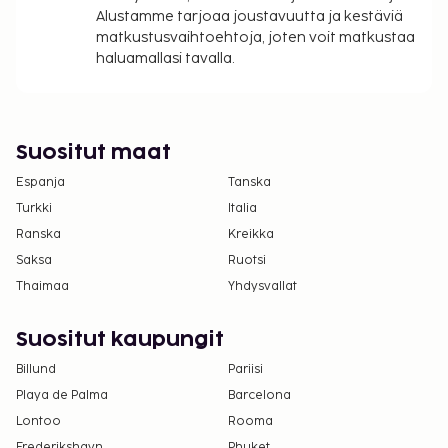
Alustamme tarjoaa joustavuutta ja kestäviä
matkustusvaihtoehtoja, joten voit matkustaa
haluamallasi tavalla.
Suositut maat
Espanja
Tanska
Turkki
Italia
Ranska
Kreikka
Saksa
Ruotsi
Thaimaa
Yhdysvallat
Suositut kaupungit
Billund
Pariisi
Playa de Palma
Barcelona
Lontoo
Rooma
Frederikshavn
Phuket