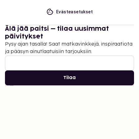
Evästeasetukset
Älä jää paitsi – tilaa uusimmat
päivitykset
Pysy ajan tasalla! Saat matkavinkkejä, inspiraatiota
ja pääsyn ainutlaatuisiin tarjouksiin.
Tilaa
©
2026
Stena Line Travel Group AB