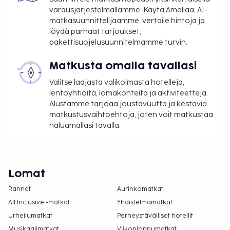
varausjärjestelmällämme. Käytä Ameliaa, AI-
matkasuunnittelijaamme, vertaile hintoja ja
löydä parhaat tarjoukset,
pakettisuojelusuunnitelmamme turvin.
Matkusta omalla tavallasi
Valitse laajasta valikoimasta hotelleja,
lentoyhtiöitä, lomakohteita ja aktiviteetteja.
Alustamme tarjoaa joustavuutta ja kestäviä
matkustusvaihtoehtoja, joten voit matkustaa
haluamallasi tavalla.
Lomat
Rannat
Aurinkomatkat
All Inclusive -matkat
Yhdistelmämatkat
Urheilumatkat
Perheystävälliset hotellit
Musikaalimatkat
Viikonloppumatkat