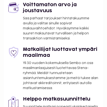
Voittamaton arvo ja
joustavuus
Saa parhaat tarjoukset hintatakuumme
avulla ja valitse sinulle sopivat
maksuvaihtoehdot. Hyväksymme kaikki
suuret maksutavat turvallisen ja helpon
transaktion varmistamiseksi.
Matkailijat luottavat ympäri
maailmaa
Yli 30 vuoden kokemuksella Sembo on osa
maailmanlaajuisesti luotettavaa Stena-
ryhmää. Meidät tunnustetaan
asiantuntemuksestamme ja meitä tukee alan
johtavat akkreditoinnit, erityisesti autolla
matkustamisessa.
Helppo matkasuunnittelu
Suunnittele matkasi nopeasti yksinkertaisella