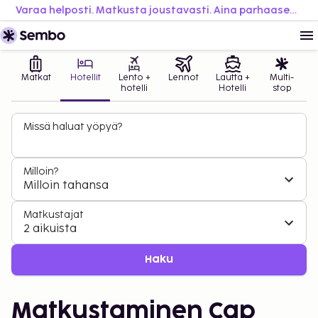
Varaa helposti. Matkusta joustavasti. Aina parhaaseen hintaan.
Matkat
Hotellit
Lento +
Lennot
Lautta +
Multi-
hotelli
Hotelli
stop
Missä haluat yöpyä?
Milloin?
Milloin tahansa
Matkustajat
2 aikuista
Haku
Matkustaminen Cap