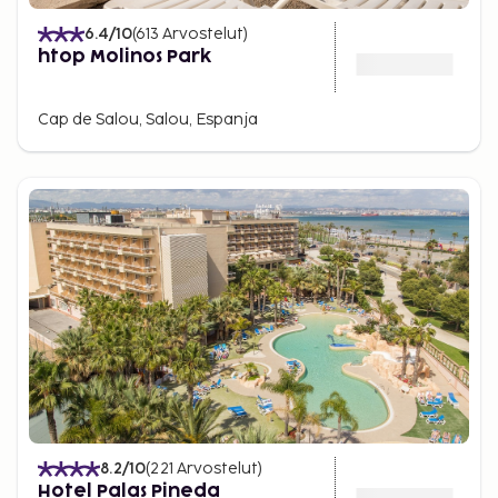
6.4
/10
(
613
Arvostelut
)
htop Molinos Park
Cap de Salou, Salou, Espanja
8.2
/10
(
221
Arvostelut
)
Hotel Palas Pineda