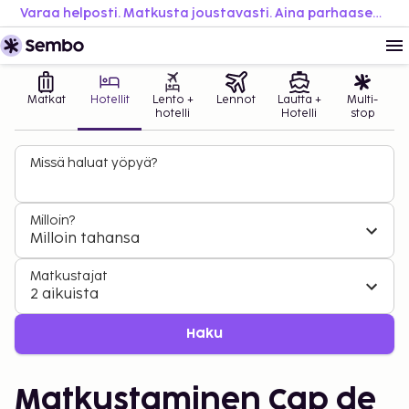
Varaa helposti. Matkusta joustavasti. Aina parhaaseen hintaan.
Matkat
Hotellit
Lento +
Lennot
Lautta +
Multi-
hotelli
Hotelli
stop
Missä haluat yöpyä?
Milloin?
Milloin tahansa
Matkustajat
2 aikuista
Haku
Matkustaminen Cap de