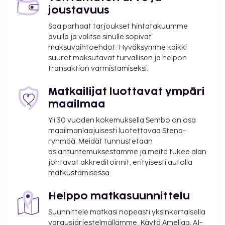
joustavuus
Saa parhaat tarjoukset hintatakuumme
avulla ja valitse sinulle sopivat
maksuvaihtoehdot. Hyväksymme kaikki
suuret maksutavat turvallisen ja helpon
transaktion varmistamiseksi.
Matkailijat luottavat ympäri
maailmaa
Yli 30 vuoden kokemuksella Sembo on osa
maailmanlaajuisesti luotettavaa Stena-
ryhmää. Meidät tunnustetaan
asiantuntemuksestamme ja meitä tukee alan
johtavat akkreditoinnit, erityisesti autolla
matkustamisessa.
Helppo matkasuunnittelu
Suunnittele matkasi nopeasti yksinkertaisella
varausjärjestelmällämme. Käytä Ameliaa, AI-