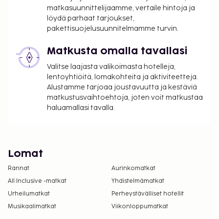
matkasuunnittelijaamme, vertaile hintoja ja
löydä parhaat tarjoukset,
pakettisuojelusuunnitelmamme turvin.
Matkusta omalla tavallasi
Valitse laajasta valikoimasta hotelleja,
lentoyhtiöitä, lomakohteita ja aktiviteetteja.
Alustamme tarjoaa joustavuutta ja kestäviä
matkustusvaihtoehtoja, joten voit matkustaa
haluamallasi tavalla.
Lomat
Rannat
Aurinkomatkat
All Inclusive -matkat
Yhdistelmämatkat
Urheilumatkat
Perheystävälliset hotellit
Musikaalimatkat
Viikonloppumatkat