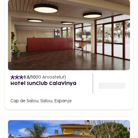
8.8
/10
(
10
Arvostelut
)
Hotel SunClub CalaVinya
Cap de Salou, Salou, Espanja