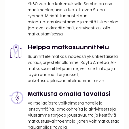
Yli 30 vuoden kokemuksella Sembo on osa
maailmanlaajuisesti luotettavaa Stena-
ryhmää. Meidät tunnustetaan
asiantuntemuksestamme ja meitä tukee alan
johtavat akkreditoinnit, erityisesti autolla
matkustamisessa.
Helppo matkasuunnittelu
Suunnittele matkasi nopeasti yksinkertaisella
varausjärjestelmällämme. Käytä Ameliaa, AI-
matkasuunnittelijaamme, vertaile hintoja ja
löydä parhaat tarjoukset,
pakettisuojelusuunnitelmamme turvin.
Matkusta omalla tavallasi
Valitse laajasta valikoimasta hotelleja,
lentoyhtiöitä, lomakohteita ja aktiviteetteja.
Alustamme tarjoaa joustavuutta ja kestäviä
matkustusvaihtoehtoja, joten voit matkustaa
haluamallasi tavalla.