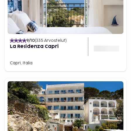
9
/10
(
335
Arvostelut
)
La Residenza Capri
Capri, Italia