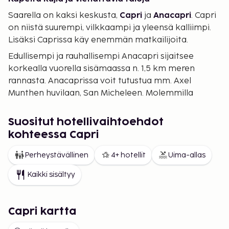
Saarella on kaksi keskusta,
Capri
ja
Anacapri
. Capri
on niistä suurempi, vilkkaampi ja yleensä kalliimpi.
Lisäksi Caprissa käy enemmän matkailijoita.
Edullisempi ja rauhallisempi Anacapri sijaitsee
korkealla vuorella sisämaassa n. 1,5 km meren
rannasta. Anacaprissa voit tutustua mm. Axel
Munthen huvilaan, San Micheleen. Molemmilla
paikkakunnilla on kapeita kujia ja pittoreskejä,
pieniä toreja erinomaista ruokaa tarjoilevine
Suositut hotellivaihtoehdot
ravintoloineen ja baareineen.
kohteessa Capri
Mielenkiintoisia retkikohteita ja kauniita
Perheystävällinen
4+ hotellit
Uima-allas
näköaloja
Riippumatta siitä, majoitutko Caprille vai käytkö
Kaikki sisältyy
vain pistäytymässä tällä saarella, sinisiin luoliin eli La
Grotta Azzurraan kannattaa tutustua. Voit myös
Capri kartta
käydä uimassa joillakin saaren kauneimmista
rannoista, joille pääsee vain veneellä. Tai lähde