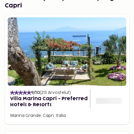
Capri
Lentokenttäkuljetus
Tarjoamme nyt kuljetuksia tiettyihin hotelleihin.
Hotellit: La Residenza, San Michele, Biancamaria ja
Syrene.
Paikan päällä on maksettava turistiveroa.
9
/10
(
213
Arvostelut
)
Villa Marina Capri - Preferred
Hotels & Resorts
Marina Grande, Capri, Italia