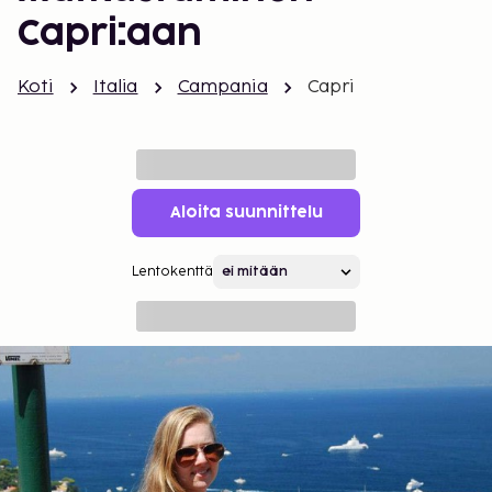
Capri:aan
Koti
Italia
Campania
Capri
Aloita suunnittelu
Lentokenttä