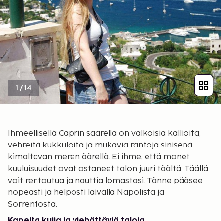
1
/
14
Ihmeellisellä Caprin saarella on valkoisia kallioita,
vehreitä kukkuloita ja mukavia rantoja sinisenä
kimaltavan meren äärellä. Ei ihme, että monet
kuuluisuudet ovat ostaneet talon juuri täältä. Täällä
voit rentoutua ja nauttia lomastasi. Tänne pääsee
nopeasti ja helposti laivalla Napolista ja
Sorrentosta.
Kapeita kujia ja viehättäviä taloja