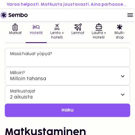
Varaa helposti. Matkusta joustavasti. Aina parhaaseen hintaan.
Matkat
Hotellit
Lento +
Lennot
Lautta +
Multi-
hotelli
Hotelli
stop
Missä haluat yöpyä?
Milloin?
Milloin tahansa
Matkustajat
2 aikuista
Haku
Matkustaminen