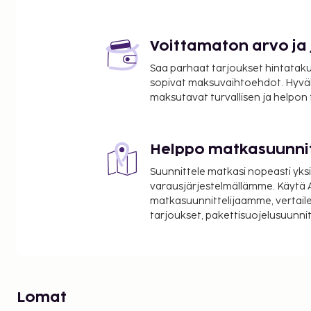
Voittamaton arvo ja
Saa parhaat tarjoukset hintatakuu
sopivat maksuvaihtoehdot. Hyvä
maksutavat turvallisen ja helpon
Helppo matkasuunni
Suunnittele matkasi nopeasti yksi
varausjärjestelmällämme. Käytä A
matkasuunnittelijaamme, vertaile
tarjoukset, pakettisuojelusuunn
Lomat