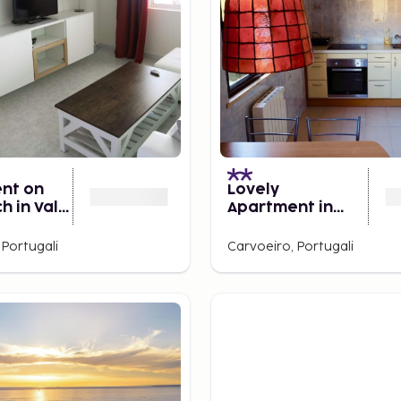
nt on
Lovely
h in Vale
Apartment in
es
Carvoeiro
 Portugali
Carvoeiro, Portugali