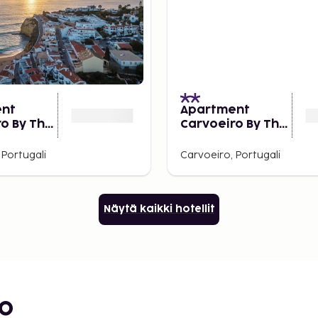
ent
Apartment
o By The
Carvoeiro By The
Sea 3
 Portugali
Carvoeiro, Portugali
Näytä kaikki hotellit
bo