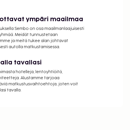
luottavat ympäri maailmaa
uksella Sembo on osa maailmanlaajuisesti
ryhmää. Meidät tunnustetaan
mme ja meitä tukee alan johtavat
isesti autolla matkustamisessa.
lla tavallasi
oimasta hotelleja, lentoyhtiöitä,
viteetteja. Alustamme tarjoaa
äviä matkustusvaihtoehtoja, joten voit
si tavalla.