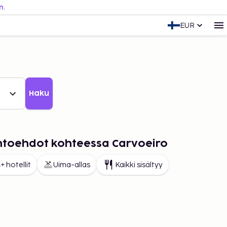
n.
EUR
Haku
ihtoehdot kohteessa Carvoeiro
+ hotellit
Uima-allas
Kaikki sisältyy