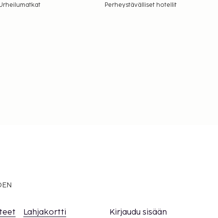
Urheilumatkat
Perheystävälliset hotellit
EDEN
teet
Lahjakortti
Kirjaudu sisään