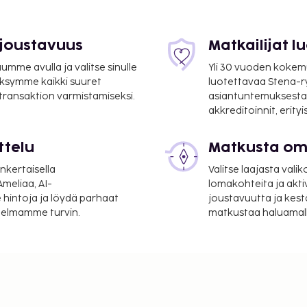
 joustavuus
Matkailijat 
mme avulla ja valitse sinulle
Yli 30 vuoden kokem
ksymme kaikki suuret
luotettavaa Stena-
 transaktion varmistamiseksi.
asiantuntemuksesta
akkreditoinnit, erity
ttelu
Matkusta oma
nkertaisella
Valitse laajasta valik
meliaa, AI-
lomakohteita ja akti
 hintoja ja löydä parhaat
joustavuutta ja kest
itelmamme turvin.
matkustaa haluamalla