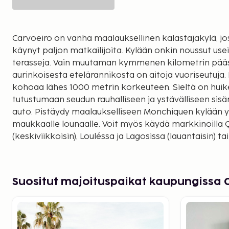
Carvoeiro on vanha maalauksellinen kalastajakylä, jo
käynyt paljon matkailijoita. Kylään onkin noussut useit
terasseja. Vain muutaman kymmenen kilometrin pääs
aurinkoisesta etelärannikosta on aitoja vuoriseutuja.
kohoaa lähes 1000 metrin korkeuteen. Sieltä on huikeat 
tutustumaan seudun rauhalliseen ja ystävälliseen s
auto. Pistäydy maalaukselliseen Monchiquen kylään y
maukkaalle lounaalle. Voit myös käydä markkinoilla 
(keskiviikkoisin), Louléssa ja Lagosissa (lauantaisin) tai Tavirassa (maanantaisin).
Yritä myös ehtiä käymään Portugalin suurimmassa ve
joka sijaitsee Alcantarilhassa. Myös pieni Sagresin ka
tutustumisen arvoinen. Se sijaitsee Portugalin lounai
Suositut majoituspaikat kaupungissa 
tuivertamilla kallioilla ja katsoo merelle. Täältä ei 
Vicenteen. Tämä on Euroopan koillisin paikka.