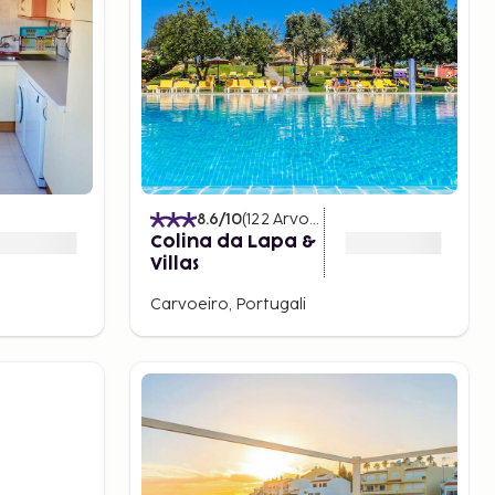
8.6
/10
(
122
Arvostelut
)
Colina da Lapa &
Villas
Carvoeiro, Portugali