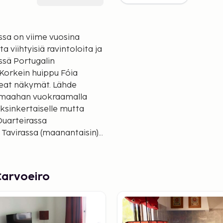
ssa on viime vuosina
a viihtyisiä ravintoloita ja
sä Portugalin
 Korkein huippu Fóia
näkymät. Lähde
isämaahan vuokraamalla
ksinkertaiselle mutta
Quarteirassa
sipuistossa Aqualandissa,
lastajakylä on
simmalla niemellä tuulen
Carvoeiro
ole pitkä matka Cabo de São