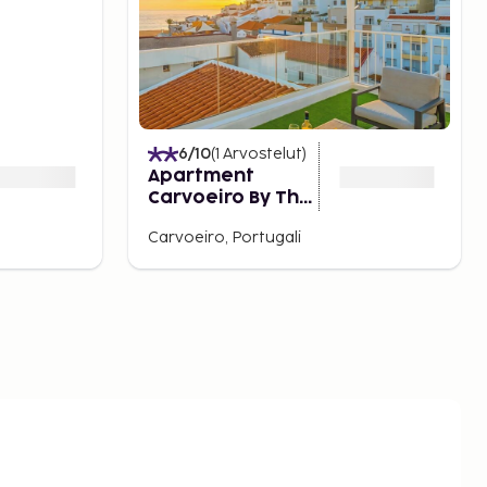
6
/10
(
1
Arvostelut
)
Apartment
Carvoeiro By The
Sea 1
Carvoeiro, Portugali