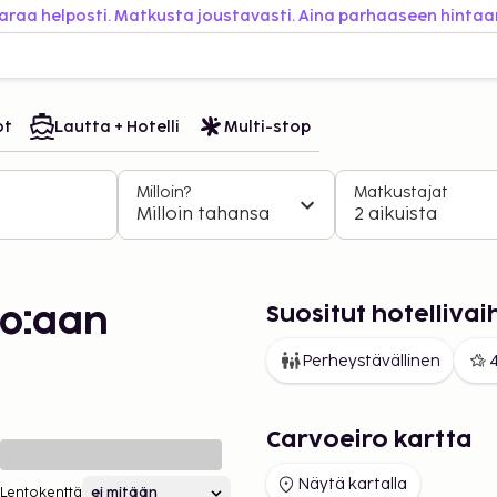
araa helposti. Matkusta joustavasti. Aina parhaaseen hintaa
ot
Lautta + Hotelli
Multi-stop
Milloin?
Matkustajat
Milloin tahansa
2 aikuista
Suositut hotelliva
ro:aan
Perheystävällinen
4
Carvoeiro kartta
Näytä kartalla
Lentokenttä