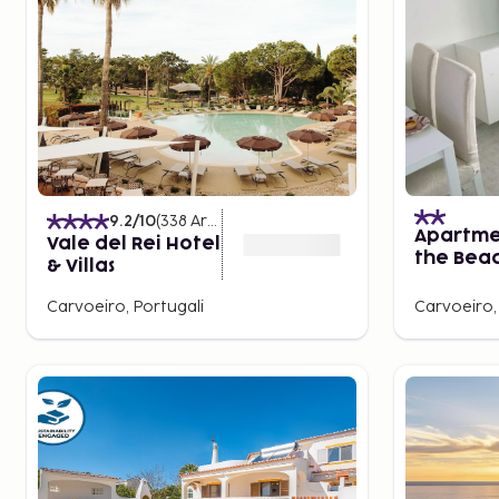
9.2
/10
(
338
Arvostelut
)
Apartme
Vale del Rei Hotel
the Beac
& Villas
Centian
Carvoeiro, Portugali
Carvoeiro,