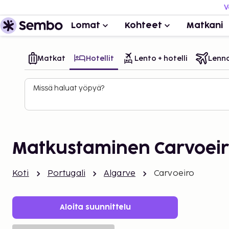
V
Lomat
Kohteet
Matkani
Matkat
Hotellit
Lento + hotelli
Lenn
Missä haluat yöpyä?
Matkustaminen Carvoei
Koti
Portugali
Algarve
Carvoeiro
Aloita suunnittelu