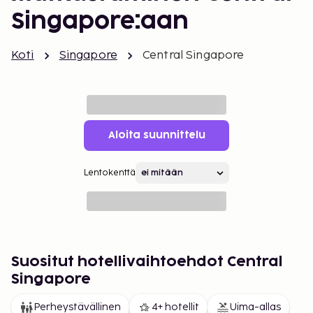
Singapore:aan
Koti
Singapore
Central Singapore
Aloita suunnittelu
Lentokenttä
Suositut hotellivaihtoehdot Central
Singapore
Perheystävällinen
4+ hotellit
Uima-allas