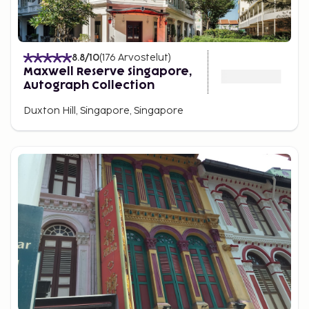
8.8
/10
(
176
Arvostelut
)
Maxwell Reserve Singapore,
Autograph Collection
Duxton Hill, Singapore, Singapore