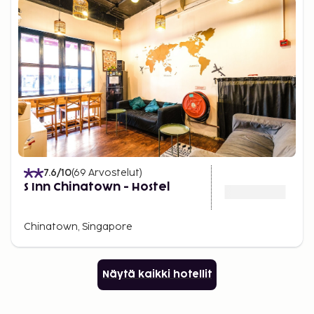
7.6
/10
(
69
Arvostelut
)
S Inn Chinatown - Hostel
Chinatown, Singapore
Näytä kaikki hotellit