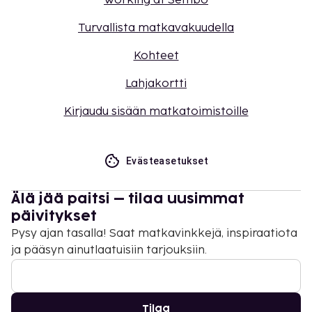
Working at Sembo
Turvallista matkavakuudella
Kohteet
Lahjakortti
Kirjaudu sisään matkatoimistoille
Evästeasetukset
Älä jää paitsi – tilaa uusimmat
päivitykset
Pysy ajan tasalla! Saat matkavinkkejä, inspiraatiota
ja pääsyn ainutlaatuisiin tarjouksiin.
Tilaa