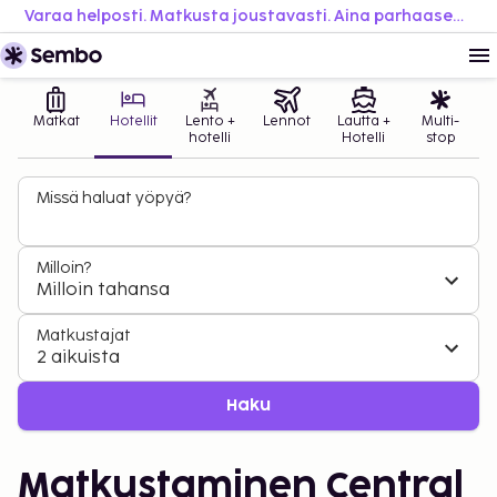
Varaa helposti. Matkusta joustavasti. Aina parhaaseen hintaan.
Matkat
Hotellit
Lento +
Lennot
Lautta +
Multi-
hotelli
Hotelli
stop
Missä haluat yöpyä?
Milloin?
Milloin tahansa
Matkustajat
2 aikuista
Haku
Matkustaminen Central