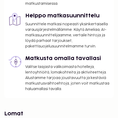
matkustamisessa.
Helppo matkasuunnittelu
Suunnittele matkasi nopeasti yksinkertaisella
varausjärjestelmällämme. Käytä Ameliaa, AI-
matkasuunnittelijaamme, vertaile hintoja ja
löydä parhaat tarjoukset,
pakettisuojelusuunnitelmamme turvin.
Matkusta omalla tavallasi
Valitse laajasta valikoimasta hotelleja,
lentoyhtiöitä, lomakohteita ja aktiviteetteja.
Alustamme tarjoaa joustavuutta ja kestäviä
matkustusvaihtoehtoja, joten voit matkustaa
haluamallasi tavalla.
Lomat