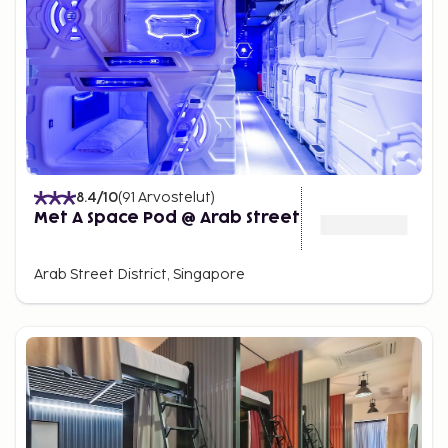
8.4
/10
(
91
Arvostelut
)
Met A Space Pod @ Arab Street
Arab Street District, Singapore