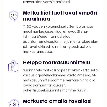
transaktion varmistamiseksi.
Matkailijat luottavat ympäri
maailmaa
Yli 30 vuoden kokemuksella Sembo on osa
maailmanlaajuisesti luotettavaa Stena-
ryhmää. Meidät tunnustetaan
asiantuntemuksestamme ja meitä tukee alan
johtavat akkreditoinnit, erityisesti autolla
matkustamisessa.
Helppo matkasuunnittelu
Suunnittele matkasi nopeasti yksinkertaisella
varausjärjestelmällämme. Käytä Ameliaa, AI-
matkasuunnittelijaamme, vertaile hintoja ja
löydä parhaat tarjoukset,
pakettisuojelusuunnitelmamme turvin.
Matkusta omalla tavallasi