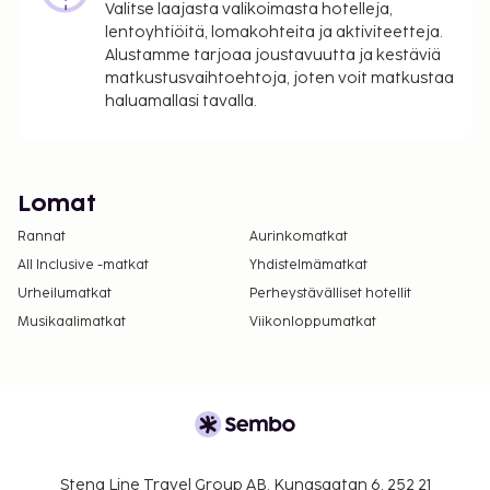
Valitse laajasta valikoimasta hotelleja,
lentoyhtiöitä, lomakohteita ja aktiviteetteja.
Alustamme tarjoaa joustavuutta ja kestäviä
matkustusvaihtoehtoja, joten voit matkustaa
haluamallasi tavalla.
Lomat
Rannat
Aurinkomatkat
All Inclusive -matkat
Yhdistelmämatkat
Urheilumatkat
Perheystävälliset hotellit
Musikaalimatkat
Viikonloppumatkat
Stena Line Travel Group AB, Kungsgatan 6, 252 21