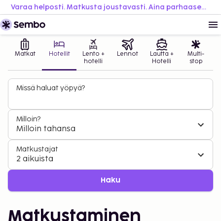
Varaa helposti. Matkusta joustavasti. Aina parhaaseen hintaan.
Matkat
Hotellit
Lento +
Lennot
Lautta +
Multi-
hotelli
Hotelli
stop
Missä haluat yöpyä?
Milloin?
Milloin tahansa
Matkustajat
2 aikuista
Haku
Matkustaminen