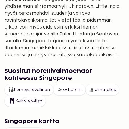
yhdistelmän: siirtomaatyyli, Chinatown, Little India,
hyvät ostosmahdollisuudet ja valtava
ravintolavalikoima. Jos vietät täällä pidemmän
aikaa, voit myös uida esimerkiksi hieman
kauempana sijaitsevilla Pulau Hantun ja Sentosan
saarilla. Singapore tarjoaa myös eksoottista
iltaelämää musiikkiklubeissa, diskoissa, pubeissa,
baareissa ja tietysti suosituissa karaokepaikoissa.
Näkemistä ja tekemistä
Lähes kaikki sujuu
Singaporessa hienosti. Täällä ei ole rikollisuutta juuri
Suositut hotellivaihtoehdot
ollenkaan. Kaupunki on suuri, mutta siellä on
kohteessa Singapore
kehittynyt joukkoliikenneverkosto. Liikkuminen on
Perheystävällinen
4+ hotellit
Uima-allas
helppoa metrolla ja busseissa. Kaupunki lähti
kasvuun, kun sir Thomas Stamford Raffles teki
Kaikki sisältyy
vuonna 1819 sopimuksen, jonka perusteella Itä-
Intian kauppakomppania sai perustaa sinne
kauppa-aseman. Nykyään täällä asuu kiinalaisia,
Singapore kartta
intialaisia ja moniin etnisiin vähemmistöihin