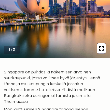
1
/
3
Singapore on puhdas ja näkemisen arvoinen
suurkaupunki, jossa vallitsee hyvä järjestys. Lennä
tänne ja asu kaupungin keskellä jossakin
valitsemistamme hotelleissa. Yhdistä matkaan
Bangkok sekä auringon ottamista ja uimista
Thaimaassa.
Monikulttuurinen Singapore tarjoaa hienon