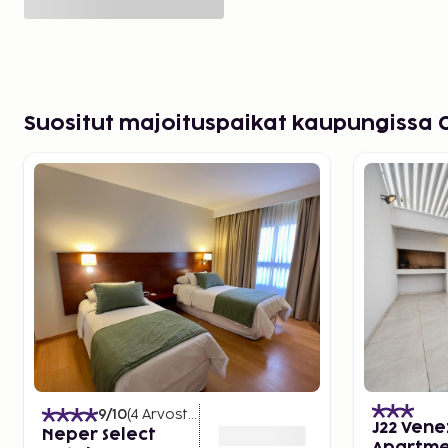
Suositut majoituspaikat kaupungissa
9
/10
(
4
Arvostelut
)
J22 Ven
Neper Select