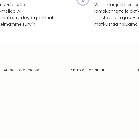
nkertaisella
Valitse laajasta valik
meliaa, AI-
lomakohteita ja akti
 hintoja ja löydä parhaat
joustavuutta ja kest
itelmamme turvin.
matkustaa haluamalla
All Inclusive -matkat
Yhdistelmämatkat