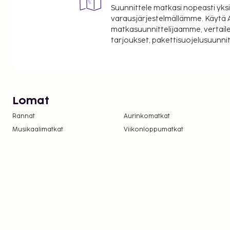
Suunnittele matkasi nopeasti yksi
varausjärjestelmällämme. Käytä A
matkasuunnittelijaamme, vertaile
tarjoukset, pakettisuojelusuunn
Lomat
Rannat
Aurinkomatkat
Musikaalimatkat
Viikonloppumatkat