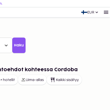
n.
EUR
Haku
aihtoehdot kohteessa Cordoba
+ hotellit
Uima-allas
Kaikki sisältyy