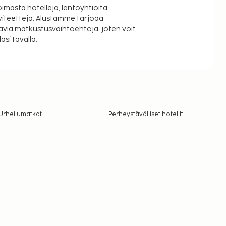
oimasta hotelleja, lentoyhtiöitä,
viteetteja. Alustamme tarjoaa
äviä matkustusvaihtoehtoja, joten voit
si tavalla.
Urheilumatkat
Perheystävälliset hotellit