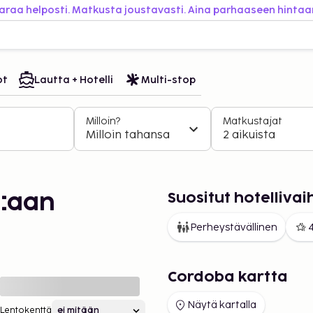
araa helposti. Matkusta joustavasti. Aina parhaaseen hintaa
ot
Lautta + Hotelli
Multi-stop
Milloin?
Matkustajat
Milloin tahansa
2 aikuista
Suositut hotelliv
:aan
Perheystävällinen
4
Cordoba kartta
Näytä kartalla
Lentokenttä