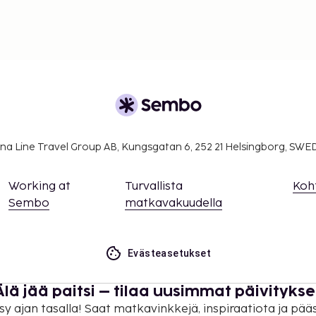
na Line Travel Group AB, Kungsgatan 6, 252 21 Helsingborg, SW
Working at
Turvallista
Koh
Sembo
matkavakuudella
Evästeasetukset
Älä jää paitsi – tilaa uusimmat päivitykse
sy ajan tasalla! Saat matkavinkkejä, inspiraatiota ja pää