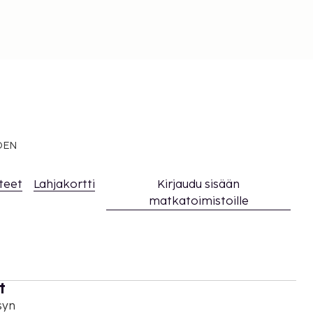
EDEN
teet
Lahjakortti
Kirjaudu sisään
matkatoimistoille
t
syn