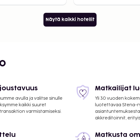
Näytä kaikki hotellit
bo
 joustavuus
Matkailijat 
mme avulla ja valitse sinulle
Yli 30 vuoden kokem
ksymme kaikki suuret
luotettavaa Stena-
 transaktion varmistamiseksi.
asiantuntemuksesta
akkreditoinnit, erity
ttelu
Matkusta oma