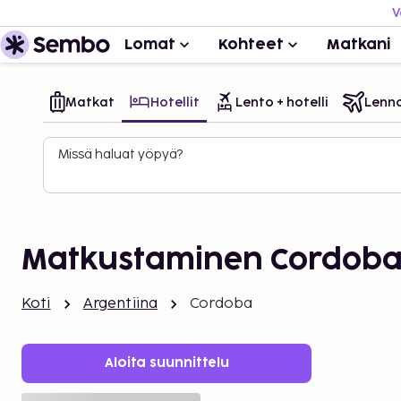
V
Lomat
Kohteet
Matkani
Matkat
Hotellit
Lento + hotelli
Lenn
Missä haluat yöpyä?
Matkustaminen Cordoba
Koti
Argentiina
Cordoba
Aloita suunnittelu