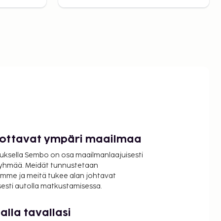
luottavat ympäri maailmaa
uksella Sembo on osa maailmanlaajuisesti
ryhmää. Meidät tunnustetaan
mme ja meitä tukee alan johtavat
isesti autolla matkustamisessa.
lla tavallasi