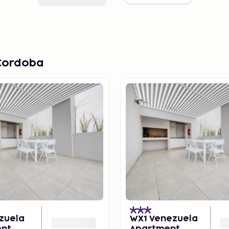
 Cordoba
ezuela
WX1 Venezuela