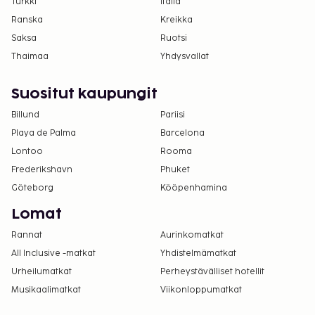
Turkki
Italia
Ranska
Kreikka
Saksa
Ruotsi
Thaimaa
Yhdysvallat
Suositut kaupungit
Billund
Pariisi
Playa de Palma
Barcelona
Lontoo
Rooma
Frederikshavn
Phuket
Göteborg
Kööpenhamina
Lomat
Rannat
Aurinkomatkat
All Inclusive -matkat
Yhdistelmämatkat
Urheilumatkat
Perheystävälliset hotellit
Musikaalimatkat
Viikonloppumatkat