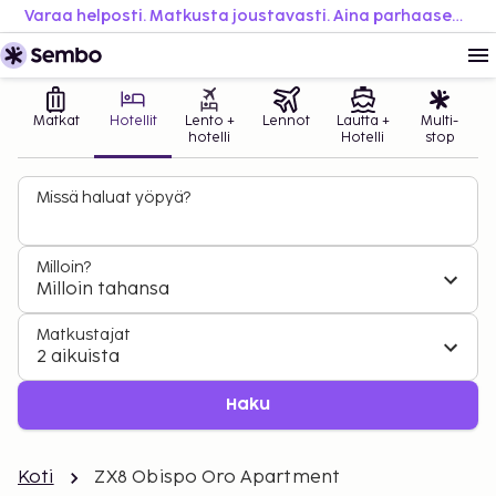
Varaa helposti. Matkusta joustavasti. Aina parhaaseen hintaan.
Matkat
Hotellit
Lento +
Lennot
Lautta +
Multi-
hotelli
Hotelli
stop
Missä haluat yöpyä?
Milloin?
Milloin tahansa
Matkustajat
2 aikuista
Haku
Koti
ZX8 Obispo Oro Apartment