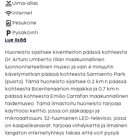
Uima-allas
Internet
Pesukone
Pysäköinti
Lue lisää
Huoneisto sijaitsee kivenheiton päässä kohteesta
Dr. Arturo Umberto Illían maakunnallinen
luonnontieteellinen museo ja vain 4 minuutin
kävelymatkan päässä kohteesta Sarmiento Park
(puisto). Tämä huoneisto sijaitsee 0,2 km:n päässä
kohteesta Bicentenaarion majakka ja 0,7 km:n
päässä kohteesta Emilio Carrafan maakunnallinen
taidemuseo. Tämä ilmastoitu huoneisto tarjoaa
käyttöösi keittiö, jossa on jääkaappi ja
mikroaaltouuni. 32-tuumainen LED-televisio, jossa
on kaapelikanavat, tarjoaa viihdykettä ja ilmainen
langaton internetyhteys takaa, että voit pysyä