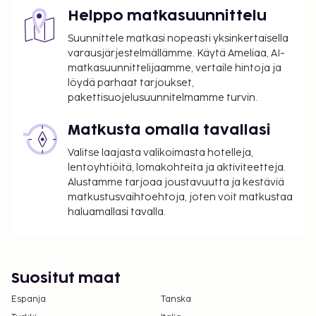
pankkisiirrolla Argentiinan ulkopuolelta ja jotka
Helppo matkasuunnittelu
esittävät voimassa olevan passin tai
Suunnittele matkasi nopeasti yksinkertaisella
henkilöllisyystodistuksen sekä Argentiinan
varausjärjestelmällämme. Käytä Ameliaa, AI-
maahanmuuttoviranomaisten antaman
matkasuunnittelijaamme, vertaile hintoja ja
maahantulomerkinnän osoittaakseen, että he
löydä parhaat tarjoukset,
eivät ole Argentiinan asukkaita. Tämä poikkeus
pakettisuojelusuunnitelmamme turvin.
koskee pelkästään majoituksia, mukaan lukien
Matkusta omalla tavallasi
aamiaisen sisältävät varaukset.
Valitse laajasta valikoimasta hotelleja,
Tässä on mainittu kaikki majoituspaikan meille
lentoyhtiöitä, lomakohteita ja aktiviteetteja.
ilmoittamat maksut.
Alustamme tarjoaa joustavuutta ja kestäviä
matkustusvaihtoehtoja, joten voit matkustaa
Kausiluontoinen uima-allas on käytettävissä
haluamallasi tavalla.
joulukuusta helmikuuhun.
Vain sisäänkirjautuneet asiakkaat saavat
oleskella huoneissa.
Suositut maat
Espanja
Tanska