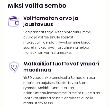
luonnontieteellinen museo - 0,7 km / 0,5 mi
Miksi valita Sembo
Universidad Tecnológica Nacionalin yliopisto -
Facultad Regional Córdoban tiedekunta - 0,9 km /
0,6 mi
Voittamaton arvo ja
Mi Ilusión -karuselli - 1,1 km / 0,7 mi
joustavuus
Lähin suuri lentokenttä on Ingeniero Aeronautico
Saa parhaat tarjoukset hintatakuumme
avulla ja valitse sinulle sopivat
Ambrosio L.V. Taravellan kansainvälinen lentoasema
maksuvaihtoehdot. Hyväksymme kaikki
(COR), Córdoban - 24,6 km / 15,3 mi
suuret maksutavat turvallisen ja helpon
Palveluihin kuuluu rajoitettu pysäköinti. Hyödynnä
transaktion varmistamiseksi.
kauden mukainen ulkouima-allas ja puutarha.
Matkailijat luottavat ympäri
Majoituspaikka veloittaa seuraavat paikan päällä
maailmaa
suoritettavat maksut. Maksuihin saattaa sisältyä
sovellettavat verot:
Yli 30 vuoden kokemuksella Sembo on osa
maailmanlaajuisesti luotettavaa Stena-
Sinua saatetaan pyytää maksamaan seuraava
ryhmää. Meidät tunnustetaan
maksu majoituspaikassa: Argentiinan
asiantuntemuksestamme ja meitä tukee alan
arvonlisävero (21 %). Arvonlisävero ei
johtavat akkreditoinnit, erityisesti autolla
välttämättä koske niitä matkailijoita, jotka
matkustamisessa.
maksavat ulkomaisella kortilla tai