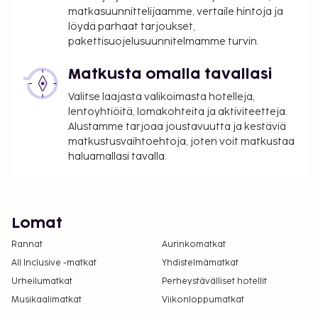
matkasuunnittelijaamme, vertaile hintoja ja
löydä parhaat tarjoukset,
pakettisuojelusuunnitelmamme turvin.
Matkusta omalla tavallasi
Valitse laajasta valikoimasta hotelleja,
lentoyhtiöitä, lomakohteita ja aktiviteetteja.
Alustamme tarjoaa joustavuutta ja kestäviä
matkustusvaihtoehtoja, joten voit matkustaa
haluamallasi tavalla.
Lomat
Rannat
Aurinkomatkat
All Inclusive -matkat
Yhdistelmämatkat
Urheilumatkat
Perheystävälliset hotellit
Musikaalimatkat
Viikonloppumatkat