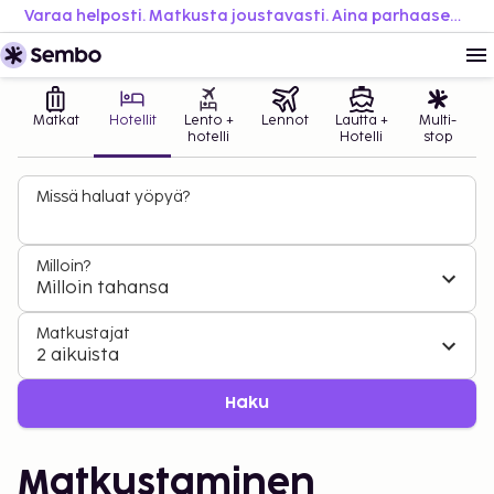
Varaa helposti. Matkusta joustavasti. Aina parhaaseen hintaan.
Matkat
Hotellit
Lento +
Lennot
Lautta +
Multi-
hotelli
Hotelli
stop
Missä haluat yöpyä?
Milloin?
Milloin tahansa
Matkustajat
2 aikuista
Haku
Matkustaminen