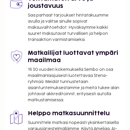
joustavuus
Saa parhaat tarjoukset hintatakuumme
avulla ja valitse sinulle sopivat
maksuvaihtoehdot. Hyväksymme kaikki
suuret maksutavat turvallisen ja helpon
transaktion varmistamiseksi.
Matkailijat luottavat ympäri
maailmaa
Yli 30 vuoden kokemuksella Sembo on osa
maailmanlaajuisesti luotettavaa Stena-
ryhmää. Meidät tunnustetaan
asiantuntemuksestamme ja meitä tukee alan
johtavat akkreditoinnit, erityisesti autolla
matkustamisessa.
Helppo matkasuunnittelu
Suunnittele matkasi nopeasti yksinkertaisella
varausjärjestelmällämme. Käytä Ameliaa, AI-