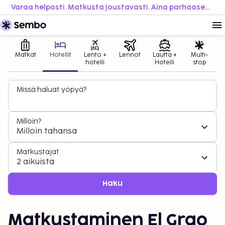
Varaa helposti. Matkusta joustavasti. Aina parhaaseen hintaan.
Matkat
Hotellit
Lento +
Lennot
Lautta +
Multi-
hotelli
Hotelli
stop
Missä haluat yöpyä?
Milloin?
Milloin tahansa
Matkustajat
2 aikuista
Haku
Matkustaminen El Grao