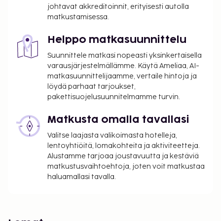
johtavat akkreditoinnit, erityisesti autolla
matkustamisessa.
Helppo matkasuunnittelu
Suunnittele matkasi nopeasti yksinkertaisella
varausjärjestelmällämme. Käytä Ameliaa, AI-
matkasuunnittelijaamme, vertaile hintoja ja
löydä parhaat tarjoukset,
pakettisuojelusuunnitelmamme turvin.
Matkusta omalla tavallasi
Valitse laajasta valikoimasta hotelleja,
lentoyhtiöitä, lomakohteita ja aktiviteetteja.
Alustamme tarjoaa joustavuutta ja kestäviä
matkustusvaihtoehtoja, joten voit matkustaa
haluamallasi tavalla.