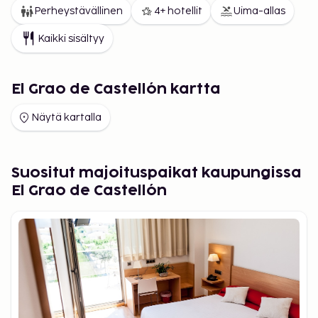
Perheystävällinen
4+ hotellit
Uima-allas
Kaikki sisältyy
El Grao de Castellón kartta
Näytä kartalla
Suositut majoituspaikat kaupungissa
El Grao de Castellón