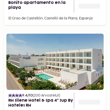
Bonito apartamento en la
playa
El Grao de Castellón, Castelló de la Plana, Espanja
9.4
/10
(
200
Arvostelut
)
RH Silene Hotel & Spa 4* Sup By
Hoteles RH