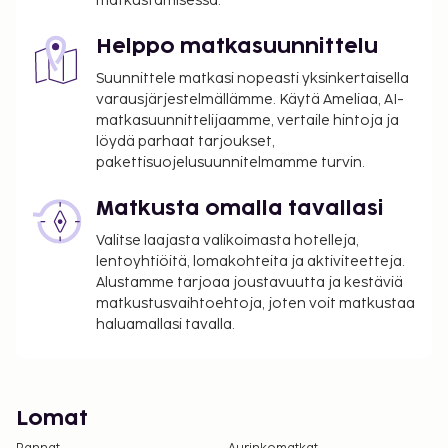
matkustamisessa.
Helppo matkasuunnittelu
Suunnittele matkasi nopeasti yksinkertaisella
varausjärjestelmällämme. Käytä Ameliaa, AI-
matkasuunnittelijaamme, vertaile hintoja ja
löydä parhaat tarjoukset,
pakettisuojelusuunnitelmamme turvin.
Matkusta omalla tavallasi
Valitse laajasta valikoimasta hotelleja,
lentoyhtiöitä, lomakohteita ja aktiviteetteja.
Alustamme tarjoaa joustavuutta ja kestäviä
matkustusvaihtoehtoja, joten voit matkustaa
haluamallasi tavalla.
Lomat