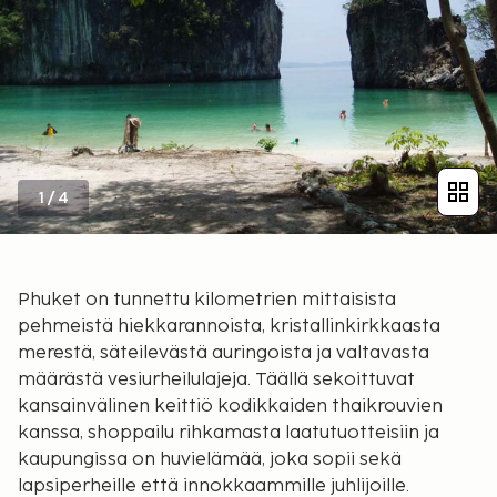
1
/
4
Phuket on tunnettu kilometrien mittaisista
pehmeistä hiekkarannoista, kristallinkirkkaasta
merestä, säteilevästä auringoista ja valtavasta
määrästä vesiurheilulajeja. Täällä sekoittuvat
kansainvälinen keittiö kodikkaiden thaikrouvien
kanssa, shoppailu rihkamasta laatutuotteisiin ja
kaupungissa on huvielämää, joka sopii sekä
lapsiperheille että innokkaammille juhlijoille.