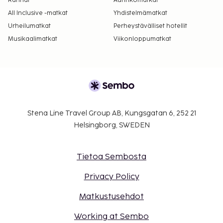
Rannat
Aurinkomatkat
All Inclusive -matkat
Yhdistelmämatkat
Urheilumatkat
Perheystävälliset hotellit
Musikaalimatkat
Viikonloppumatkat
Stena Line Travel Group AB, Kungsgatan 6, 252 21
Helsingborg, SWEDEN
Tietoa Sembosta
Privacy Policy
Matkustusehdot
Working at Sembo