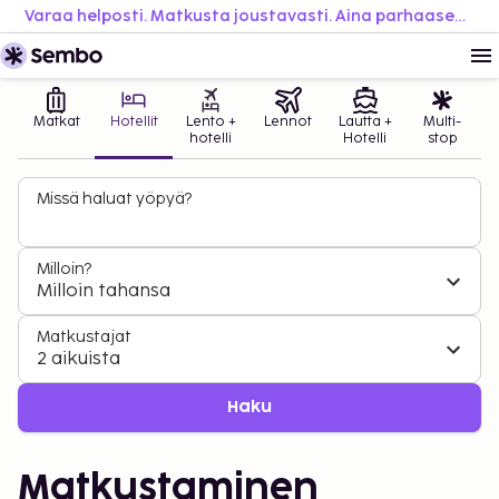
Varaa helposti. Matkusta joustavasti. Aina parhaaseen hintaan.
Matkat
Hotellit
Lento +
Lennot
Lautta +
Multi-
hotelli
Hotelli
stop
Missä haluat yöpyä?
Milloin?
Milloin tahansa
Matkustajat
2 aikuista
Haku
Matkustaminen