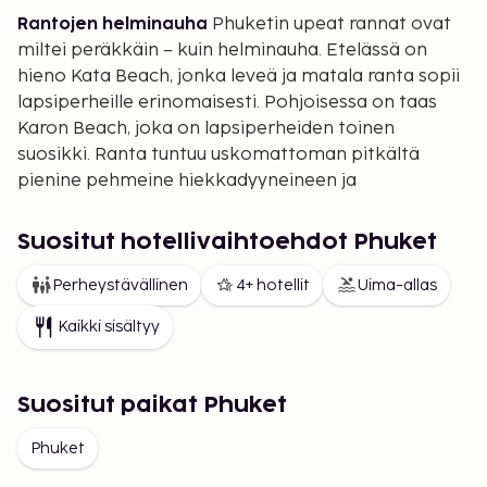
Rantojen helminauha
Phuketin upeat rannat ovat
miltei peräkkäin – kuin helminauha. Etelässä on
hieno Kata Beach, jonka leveä ja matala ranta sopii
lapsiperheille erinomaisesti. Pohjoisessa on taas
Karon Beach, joka on lapsiperheiden toinen
suosikki. Ranta tuntuu uskomattoman pitkältä
pienine pehmeine hiekkadyyneineen ja
vesiurheilulajien määrä on upea. Vielä hieman
pohjoisempana on pitkä hiekkaranta Patong
Suositut hotellivaihtoehdot Phuket
Beach, jossa on vauhdikasta rantamenoa. Runsaan
10 kilometrin päässä Patongista pohjoiseen on
Perheystävällinen
4+ hotellit
Uima-allas
hieno, pitkä Kamala Beach. Täällä on aurinkotuoleja
Kaikki sisältyy
pitkin rantaa ja kodikas kylä sekä suosittu Fantasea.
Kamala Beach on hyvin suosittu lapsiperheiden
keskuudessa. Lähempänä lentokenttää noin 5 km
Suositut paikat Phuket
pohjoiseen Kamala Beachiltä on Surin Beach. Ranta
on erittäin hieno lukuisine paikallisine
Phuket
ravintoloineen ja baareineen, kun tarjonta yleensä