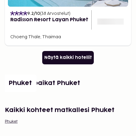
9.2
/10
(
38
Arvostelut
)
Radisson Resort Layan Phuket
Choeng Thale, Thaimaa
Näytä kaikki hotellit
Suositut paikat Phuket
Phuket
Kaikki kohteet matkallesi Phuket
Phuket