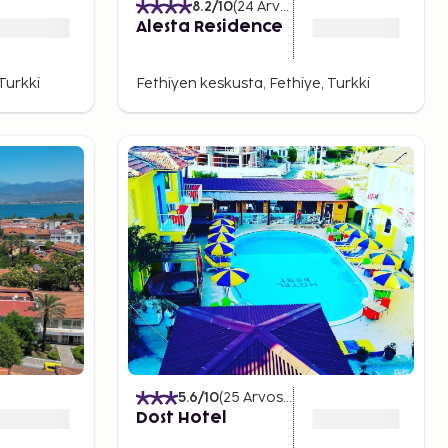
8.2
/10
(
24
Arvostelut
)
Alesta Residence
Turkki
Fethiyen keskusta, Fethiye, Turkki
5.6
/10
(
25
Arvostelut
)
Dost Hotel