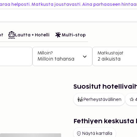
araa helposti. Matkusta joustavasti. Aina parhaaseen hintaa
ot
Lautta + Hotelli
Multi-stop
Milloin?
Matkustajat
Milloin tahansa
2 aikuista
Suositut hotelliva
Perheystävällinen
4
Fethiyen keskusta 
Näytä kartalla