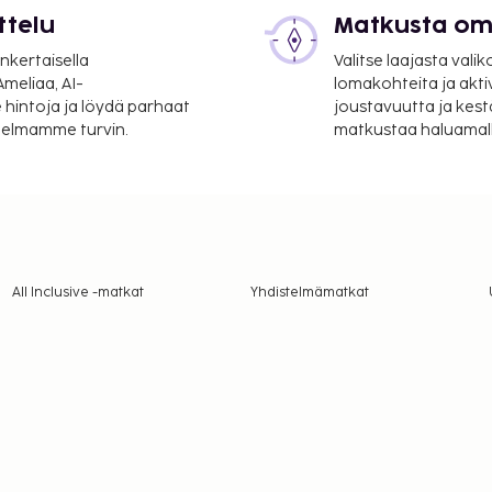
ttelu
Matkusta oma
nkertaisella
Valitse laajasta valik
meliaa, AI-
lomakohteita ja akti
 hintoja ja löydä parhaat
joustavuutta ja kest
itelmamme turvin.
matkustaa haluamalla
All Inclusive -matkat
Yhdistelmämatkat