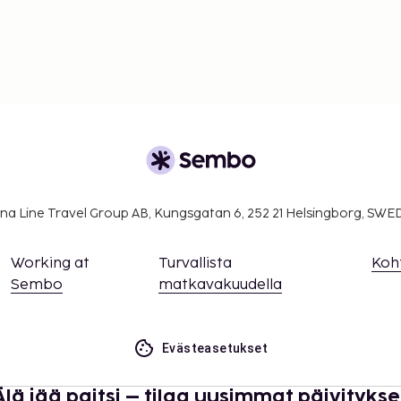
na Line Travel Group AB, Kungsgatan 6, 252 21 Helsingborg, SW
Working at
Turvallista
Koh
Sembo
matkavakuudella
Evästeasetukset
Älä jää paitsi – tilaa uusimmat päivitykse