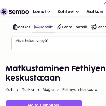
V
Lomat
Kohteet
Matkani
Matkat
Hotellit
Lento + hotelli
Lenn
Missä haluat yöpyä?
Matkustaminen Fethiyen
keskusta:aan
Koti
Turkki
Muğla
Fethiyen keskusta
Aloita suunnittelu