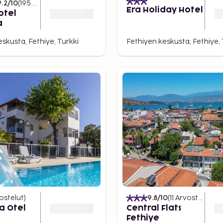
9.2
/10
(
195
Arvostelut
)
Era Holiday Hotel
otel
a
skusta, Fethiye, Turkki
Fethiyen keskusta, Fethiye, 
ostelut
)
9.8
/10
(
11
Arvostelut
)
ba Otel
Central Flats
Fethiye