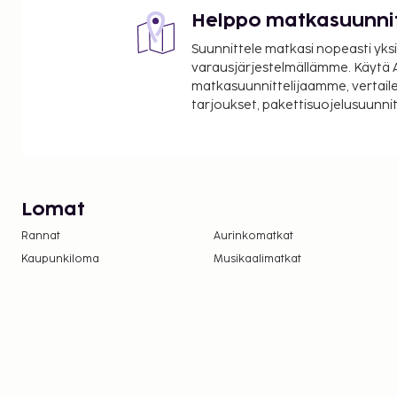
Helppo matkasuunni
Suunnittele matkasi nopeasti yksi
varausjärjestelmällämme. Käytä A
matkasuunnittelijaamme, vertaile
tarjoukset, pakettisuojelusuunn
Lomat
Rannat
Aurinkomatkat
Kaupunkiloma
Musikaalimatkat