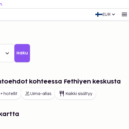
n.
EUR
Haku
ihtoehdot kohteessa Fethiyen keskusta
+ hotellit
Uima-allas
Kaikki sisältyy
kartta