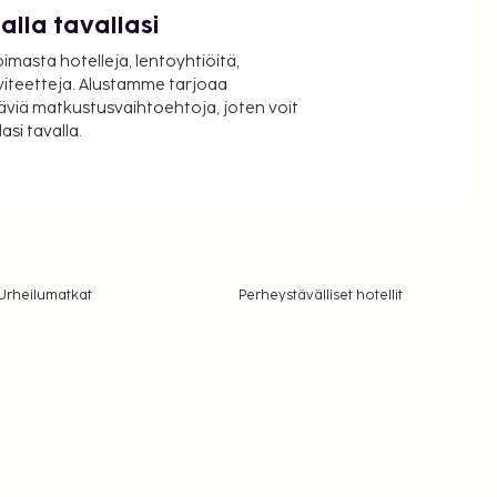
lla tavallasi
oimasta hotelleja, lentoyhtiöitä,
viteetteja. Alustamme tarjoaa
äviä matkustusvaihtoehtoja, joten voit
si tavalla.
Urheilumatkat
Perheystävälliset hotellit