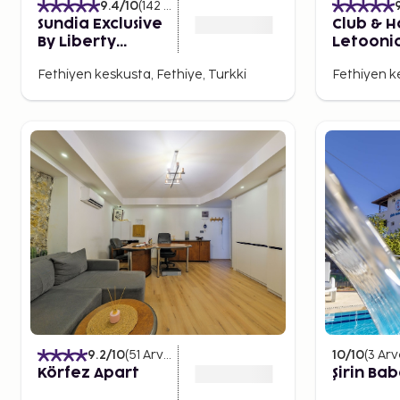
9.4
/10
(
142
Arvostelut
)
Sundia Exclusive
Club & H
By Liberty
Letooni
Fethiye - Adults
Fethiyen keskusta, Fethiye, Turkki
Fethiyen ke
Only
9.2
/10
(
51
Arvostelut
)
10
/10
(
3
Arv
Körfez Apart
Şirin Ba