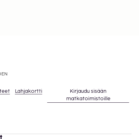
EDEN
teet
Lahjakortti
Kirjaudu sisään
matkatoimistoille
t