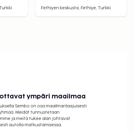
Turkki
Fethiyen keskusta, Fethiye, Turkki
luottavat ympäri maailmaa
uksella Sembo on osa maailmanlaajuisesti
ryhmää. Meidät tunnustetaan
mme ja meitä tukee alan johtavat
isesti autolla matkustamisessa.