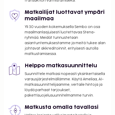
transaktion varmistamiseksi.
hierontapalvelut, vartalohoidot ja kasvohoidot.
Paikan päällä on lisäksi kuntosali sekä kauden
Matkailijat luottavat ympäri
mukainen ulkouima-allas. Tämän art deco -tyylisen
maailmaa
hotellin palveluihin kuuluu myös ilmainen langaton
Yli 30 vuoden kokemuksella Sembo on osa
internetyhteys, concierge-palvelut ja kampaamo.
maailmanlaajuisesti luotettavaa Stena-
The Blue Restaurant palvelee majoituspaikan
ryhmää. Meidät tunnustetaan
asiakkaita tai voit hyödyntää majoituspaikan
asiantuntemuksestamme ja meitä tukee alan
välipalabaarin/delin. Käytössäsi on allasbaari sekä 2
johtavat akkreditoinnit, erityisesti autolla
baaria. Majoituspaikka on suljettu 1. 11ta – 31. 3ta.
matkustamisessa.
Kausiluontoinen uima-allas on käytettävissä 28.
maaliskuuta – 31. lokakuuta.
Helppo matkasuunnittelu
Hierontapalvelut ja kylpylähoidot tulee varata
Suunnittele matkasi nopeasti yksinkertaisella
etukäteen. Varauksen voi tehdä ottamalla
varausjärjestelmällämme. Käytä Ameliaa, AI-
majoituspaikkaan yhteyttä ennen saapumista
matkasuunnittelijaamme, vertaile hintoja ja
soittamalla varausvahvistuksessa olevaan
löydä parhaat tarjoukset,
numeroon.
pakettisuojelusuunnitelmamme turvin.
Asiakkaita, jotka ovat 16 vuoden ikäisiä tai
Matkusta omalla tavallasi
nuorempia, ei saa tuoda tähän vain aikuisille
tarkoitettuun majoituspaikkaan.