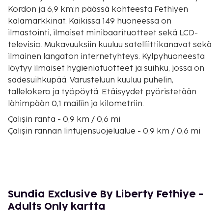
Kordon ja 6,9 km:n päässä kohteesta Fethiyen
kalamarkkinat. Kaikissa 149 huoneessa on
ilmastointi, ilmaiset minibaarituotteet sekä LCD-
televisio. Mukavuuksiin kuuluu satelliittikanavat sekä
ilmainen langaton internetyhteys. Kylpyhuoneesta
löytyy ilmaiset hygieniatuotteet ja suihku, jossa on
sadesuihkupää. Varusteluun kuuluu puhelin,
tallelokero ja työpöytä. Etäisyydet pyöristetään
lähimpään 0,1 mailiin ja kilometriin.
Çalışin ranta - 0,9 km / 0,6 mi
Çalışin rannan lintujensuojelualue - 0,9 km / 0,6 mi
Sultan-vesipuisto - 1,1 km / 0,7 mi
Şehit Fethi Beyn puisto - 1,9 km / 1,2 mi
Fethiye Kordon - 3,7 km / 2,3 mi
Fethiyen stadion - 5,3 km / 3,3 mi
Pinaran Antiikkikaupunki - 5,7 km / 3,5 mi
Sundia Exclusive By Liberty Fethiye -
Marttyyrien muistomerkki - 6 km / 3,7 mi
Adults Only kartta
Erasta Fethiye - 6,3 km / 3,9 mi