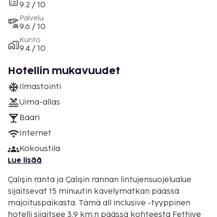
9.2 / 10
Palvelu
9.6 / 10
Kunto
9.4 / 10
Hotellin mukavuudet
Ilmastointi
Uima-allas
Baari
Internet
Kokoustila
Lue lisää
Çalışin ranta ja Çalışin rannan lintujensuojelualue
sijaitsevat 15 minuutin kävelymatkan päässä
majoituspaikasta. Tämä all inclusive -tyyppinen
hotelli sijaitsee 3,9 km:n päässä kohteesta Fethiye