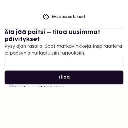
Evästeasetukset
Älä jää paitsi – tilaa uusimmat
päivitykset
Pysy ajan tasalla! Saat matkavinkkejä, inspiraatiota
ja pääsyn ainutlaatuisiin tarjouksiin.
Tilaa
©
2026
Stena Line Travel Group AB