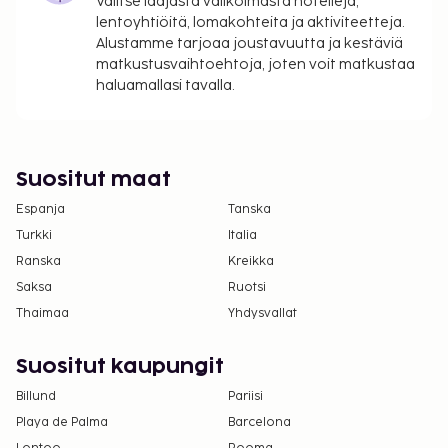
Valitse laajasta valikoimasta hotelleja,
Tämä majoituspaikka ei salli lemmikkejä ja
lentoyhtiöitä, lomakohteita ja aktiviteetteja.
avustajaeläimiä.
Alustamme tarjoaa joustavuutta ja kestäviä
matkustusvaihtoehtoja, joten voit matkustaa
Kaikki maksut voidaan maksaa käteisettömillä
haluamallasi tavalla.
maksutavoilla.
Kontaktiton sisäänkirjautuminen ja kontaktiton
uloskirjautuminen ovat saatavilla.
Suositut maat
Espanja
Tanska
Turkki
Italia
Ranska
Kreikka
Saksa
Ruotsi
Thaimaa
Yhdysvallat
Suositut kaupungit
Billund
Pariisi
Playa de Palma
Barcelona