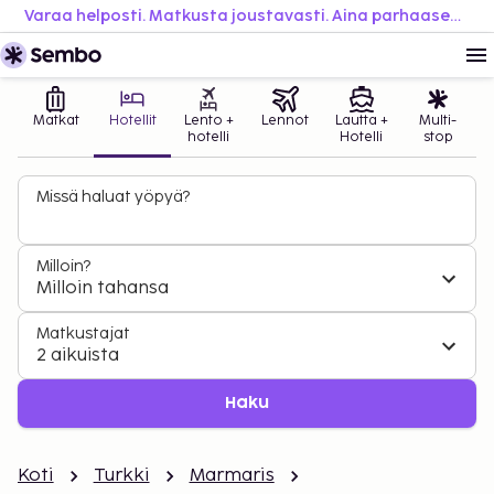
Varaa helposti. Matkusta joustavasti. Aina parhaaseen hintaan.
Matkat
Hotellit
Lento +
Lennot
Lautta +
Multi-
hotelli
Hotelli
stop
Missä haluat yöpyä?
Milloin?
Milloin tahansa
Matkustajat
2 aikuista
Haku
Koti
Turkki
Marmaris