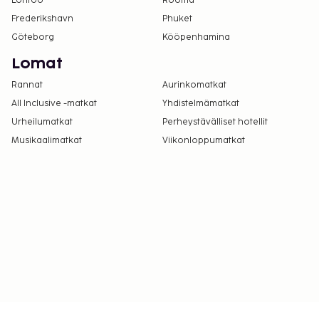
Lontoo
Rooma
Frederikshavn
Phuket
Göteborg
Kööpenhamina
Lomat
Rannat
Aurinkomatkat
All Inclusive -matkat
Yhdistelmämatkat
Urheilumatkat
Perheystävälliset hotellit
Musikaalimatkat
Viikonloppumatkat