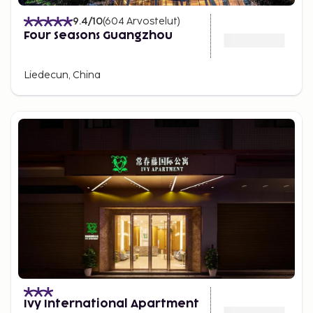
9.4
/10
(
604
Arvostelut
)
Four Seasons Guangzhou
Liedecun, China
Ivy International Apartment