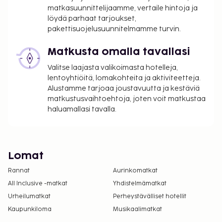
matkasuunnittelijaamme, vertaile hintoja ja
löydä parhaat tarjoukset,
pakettisuojelusuunnitelmamme turvin.
Matkusta omalla tavallasi
Valitse laajasta valikoimasta hotelleja,
lentoyhtiöitä, lomakohteita ja aktiviteetteja.
Alustamme tarjoaa joustavuutta ja kestäviä
matkustusvaihtoehtoja, joten voit matkustaa
haluamallasi tavalla.
Lomat
Rannat
Aurinkomatkat
All Inclusive -matkat
Yhdistelmämatkat
Urheilumatkat
Perheystävälliset hotellit
Kaupunkiloma
Musikaalimatkat