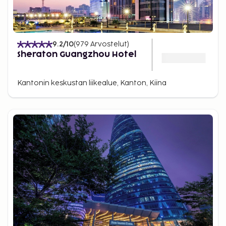
9.2
/10
(
979
Arvostelut
)
Sheraton Guangzhou Hotel
Kantonin keskustan liikealue, Kanton, Kiina