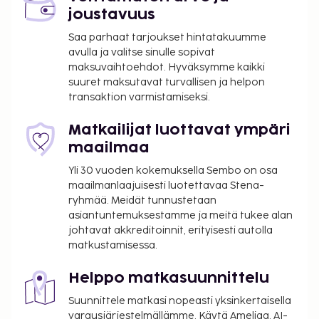
joustavuus
Saa parhaat tarjoukset hintatakuumme
avulla ja valitse sinulle sopivat
maksuvaihtoehdot. Hyväksymme kaikki
suuret maksutavat turvallisen ja helpon
transaktion varmistamiseksi.
Matkailijat luottavat ympäri
maailmaa
Yli 30 vuoden kokemuksella Sembo on osa
maailmanlaajuisesti luotettavaa Stena-
ryhmää. Meidät tunnustetaan
asiantuntemuksestamme ja meitä tukee alan
johtavat akkreditoinnit, erityisesti autolla
matkustamisessa.
Helppo matkasuunnittelu
Suunnittele matkasi nopeasti yksinkertaisella
varausjärjestelmällämme. Käytä Ameliaa, AI-