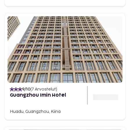
9
/10
(
7
Arvostelut
)
Guangzhou Imin Hotel
Huadu, Guangzhou, Kiina