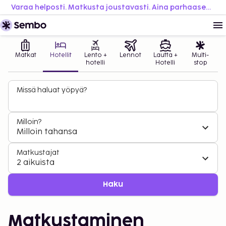
Varaa helposti. Matkusta joustavasti. Aina parhaaseen hintaan.
Matkat
Hotellit
Lento +
Lennot
Lautta +
Multi-
hotelli
Hotelli
stop
Missä haluat yöpyä?
Milloin?
Milloin tahansa
Matkustajat
2 aikuista
Haku
Matkustaminen