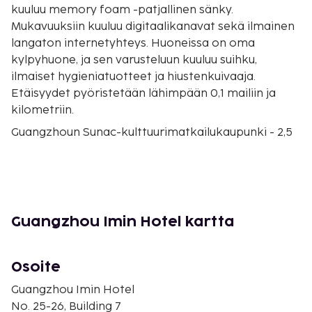
kuuluu memory foam -patjallinen sänky.
Mukavuuksiin kuuluu digitaalikanavat sekä ilmainen
langaton internetyhteys. Huoneissa on oma
kylpyhuone, ja sen varusteluun kuuluu suihku,
ilmaiset hygieniatuotteet ja hiustenkuivaaja.
Etäisyydet pyöristetään lähimpään 0,1 mailiin ja
kilometriin.
Guangzhoun Sunac-kulttuurimatkailukaupunki - 2,5
km / 1,6 mi
Guangzhou Rongchuangin Paratiisi - 3,1 km / 1,9 mi
Huadun Hongxiuquanin entinen asuinpaikka - 8,4 km
/ 5,2 mi
Guangdongin kansainvälinen soutukeskus - 20 km /
Guangzhou Imin Hotel kartta
12,4 mi
Yinzhan Hot Spring - 27,2 km / 16,9 mi
Big Hippo -vesimaailma - 29,2 km / 18,1 mi
Osoite
Baiyun-vuori - 29,9 km / 18,6 mi
Guangzhou Imin Hotel
Guangzhou Wanda Plaza - 31,8 km / 19,7 mi
No. 25-26, Building 7