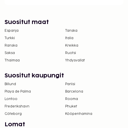
Suositut maat
Espanja
Tanska
Turkki
Italia
Ranska
Kreikka
Saksa
Ruotsi
Thaimaa
Yhdysvallat
Suositut kaupungit
Billund
Pariisi
Playa de Palma
Barcelona
Lontoo
Rooma
Frederikshavn
Phuket
Göteborg
Kööpenhamina
Lomat