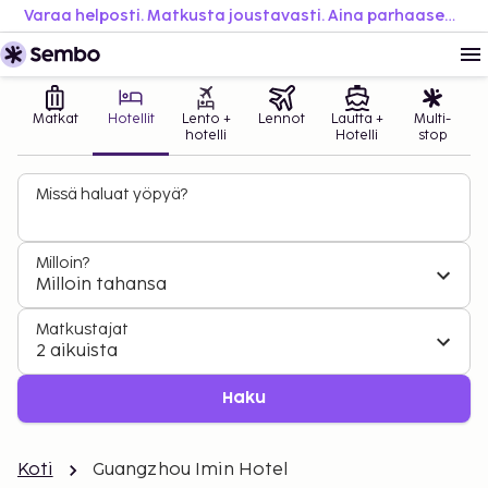
Varaa helposti. Matkusta joustavasti. Aina parhaaseen hintaan.
Matkat
Hotellit
Lento +
Lennot
Lautta +
Multi-
hotelli
Hotelli
stop
Missä haluat yöpyä?
Milloin?
Milloin tahansa
Matkustajat
2 aikuista
Haku
Koti
Guangzhou Imin Hotel