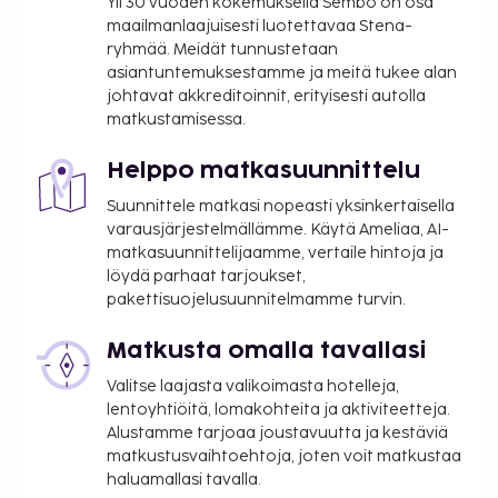
Yli 30 vuoden kokemuksella Sembo on osa
internetyhteys, concierge-palvelut ja
maailmanlaajuisesti luotettavaa Stena-
myyntiautomaatti. Tämä hotelli tarjoaa
ryhmää. Meidät tunnustetaan
asiakkailleen 2 ravintolaa. Palveluihin kuuluu myös
asiantuntemuksestamme ja meitä tukee alan
huonepalvelu (rajoitettuina aikoina) ja kahvila. Päätä
johtavat akkreditoinnit, erityisesti autolla
päiväsi nauttimalla muutama drinkki baarissa.
matkustamisessa.
Maksullinen buffetaamiainen tarjotaan päivittäin
klo 7.30–12.30. Oman luokitusjärjestelmämme
Helppo matkasuunnittelu
tarjoama majoituspaikan taso perustuu
Suunnittele matkasi nopeasti yksinkertaisella
majoituspaikan tyyppiin, palveluihin ja
varausjärjestelmällämme. Käytä Ameliaa, AI-
mukavuuksiin.
matkasuunnittelijaamme, vertaile hintoja ja
Maksu buffetaamiaisesta: noin 38 CNY aikuisille
löydä parhaat tarjoukset,
ja 38 CNY lapsille
pakettisuojelusuunnitelmamme turvin.
Vauvansänkyjä on saatavilla lisämaksusta
Matkusta omalla tavallasi
Yllä oleva luettelo ei ehkä kata kaikkea. Maksut ja
Valitse laajasta valikoimasta hotelleja,
takuumaksut eivät välttämättä sisällä veroja, ja ne
lentoyhtiöitä, lomakohteita ja aktiviteetteja.
saattavat muuttua.
Alustamme tarjoaa joustavuutta ja kestäviä
matkustusvaihtoehtoja, joten voit matkustaa
Vain sisäänkirjautuneet asiakkaat saavat
haluamallasi tavalla.
oleskella huoneissa.