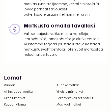
matkasuunnittelijaamme, vertaile hintoja ja
löydä parhaat tarjoukset,
pakettisuojelusuunnitelmamme turvin.
Matkusta omalla tavallasi
Valitse laajasta valikoimasta hotelleja,
lentoyhtiöitä, lomakohteita ja aktiviteetteja.
Alustamme tarjoaa joustavuutta ja kestäviä
matkustusvaihtoehtoja, joten voit matkustaa
haluamallasi tavalla.
Lomat
Rannat
Aurinkomatkat
All Inclusive -matkat
Yhdistelmämatkat
Urheilumatkat
Perheystävälliset hotellit
Kaupunkiloma
Musikaalimatkat