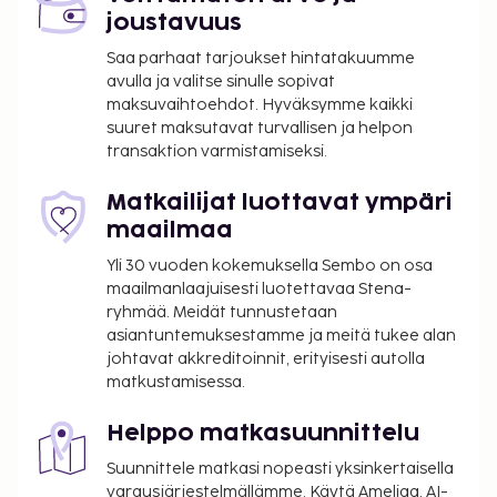
joustavuus
Saa parhaat tarjoukset hintatakuumme
avulla ja valitse sinulle sopivat
maksuvaihtoehdot. Hyväksymme kaikki
suuret maksutavat turvallisen ja helpon
transaktion varmistamiseksi.
Matkailijat luottavat ympäri
maailmaa
Yli 30 vuoden kokemuksella Sembo on osa
maailmanlaajuisesti luotettavaa Stena-
ryhmää. Meidät tunnustetaan
asiantuntemuksestamme ja meitä tukee alan
johtavat akkreditoinnit, erityisesti autolla
matkustamisessa.
Helppo matkasuunnittelu
Suunnittele matkasi nopeasti yksinkertaisella
varausjärjestelmällämme. Käytä Ameliaa, AI-