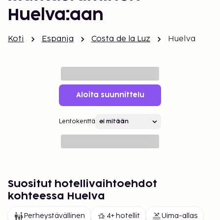
Huelva:aan
Koti
Espanja
Costa de la Luz
Huelva
Aloita suunnittelu
Lentokenttä
Suositut hotellivaihtoehdot
kohteessa Huelva
Perheystävällinen
4+ hotellit
Uima-allas