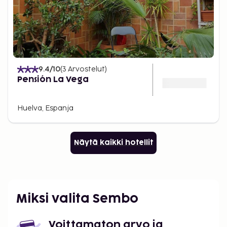
9.4
/10
(
3
Arvostelut
)
Pensión La Vega
Huelva, Espanja
Näytä kaikki hotellit
Miksi valita Sembo
Voittamaton arvo ja