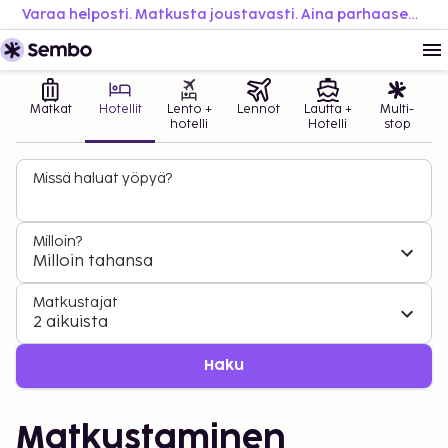
Varaa helposti. Matkusta joustavasti. Aina parhaaseen hintaan.
Matkat
Hotellit
Lento +
Lennot
Lautta +
Multi-
hotelli
Hotelli
stop
Missä haluat yöpyä?
Milloin?
Milloin tahansa
Matkustajat
2 aikuista
Haku
Matkustaminen