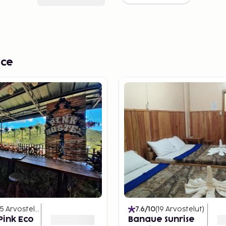
nce
5
Arvostelut
)
7.6
/10
(
19
Arvostelut
)
Pink Eco
Banaue Sunrise