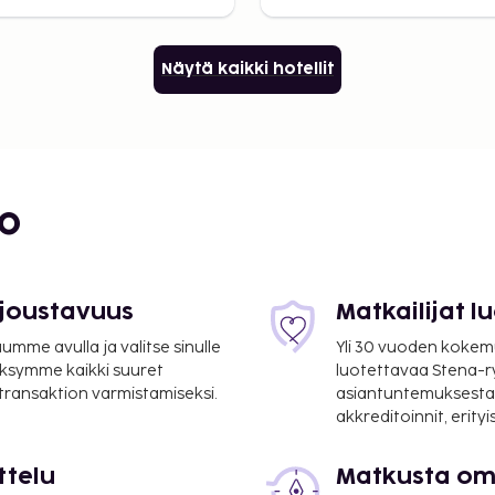
Näytä kaikki hotellit
bo
 joustavuus
Matkailijat 
mme avulla ja valitse sinulle
Yli 30 vuoden kokem
ksymme kaikki suuret
luotettavaa Stena-
 transaktion varmistamiseksi.
asiantuntemuksesta
akkreditoinnit, erity
ttelu
Matkusta oma