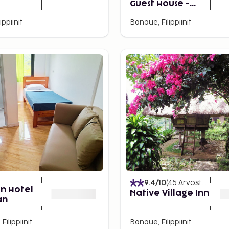
Guest House -
Hostel
ippiinit
Banaue, Filippiinit
9.4
/10
(
45
Arvostelut
)
an Hotel
Native Village Inn
an
ilippiinit
Banaue, Filippiinit