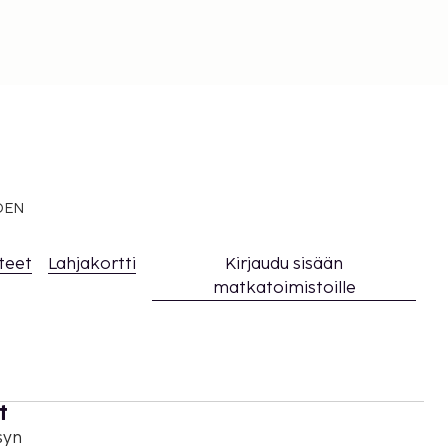
EDEN
teet
Lahjakortti
Kirjaudu sisään
matkatoimistoille
t
syn