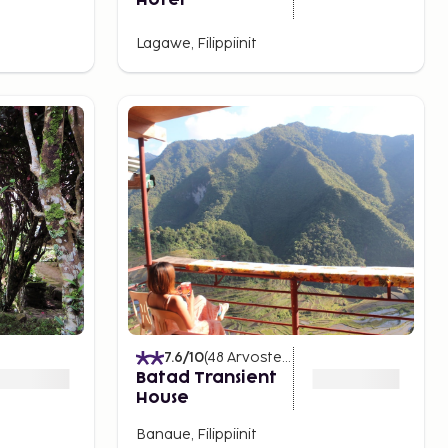
Hotel
Lagawe, Filippiinit
7.6
/10
(
48
Arvostelut
)
Batad Transient
House
Banaue, Filippiinit