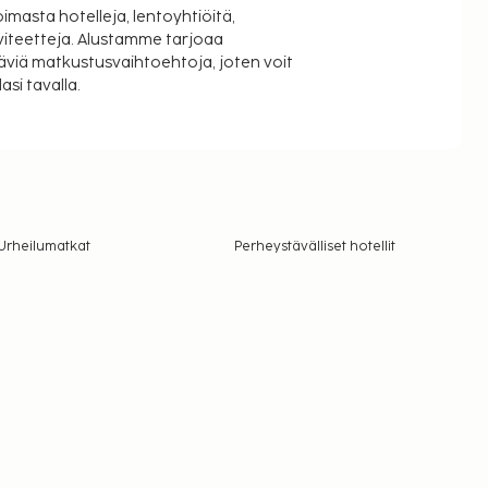
oimasta hotelleja, lentoyhtiöitä,
viteetteja. Alustamme tarjoaa
äviä matkustusvaihtoehtoja, joten voit
si tavalla.
Urheilumatkat
Perheystävälliset hotellit