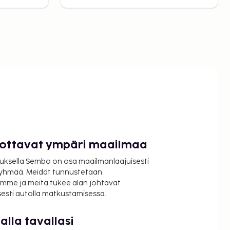
luottavat ympäri maailmaa
uksella Sembo on osa maailmanlaajuisesti
ryhmää. Meidät tunnustetaan
mme ja meitä tukee alan johtavat
isesti autolla matkustamisessa.
lla tavallasi