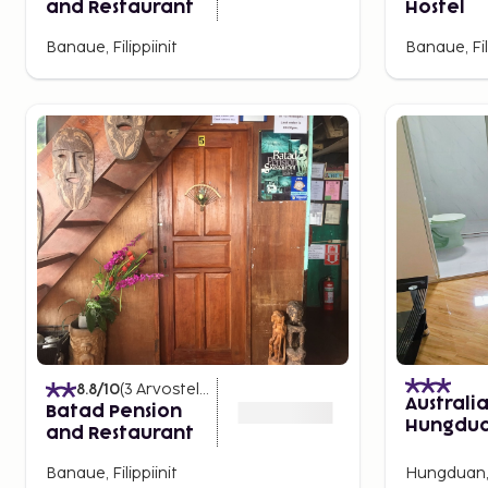
and Restaurant
Hostel
Banaue, Filippiinit
Banaue, Fil
8.8
/10
(
3
Arvostelut
)
Australi
Batad Pension
Hungdu
and Restaurant
Banaue, Filippiinit
Hungduan, F