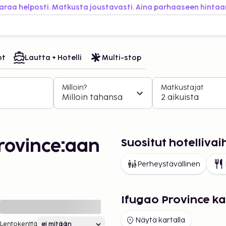
araa helposti. Matkusta joustavasti. Aina parhaaseen hintaa
ot
Lautta + Hotelli
Multi-stop
Milloin?
Matkustajat
Milloin tahansa
2 aikuista
Suositut hotelliva
rovince:aan
Perheystävällinen
Ifugao Province ka
Näytä kartalla
Lentokenttä