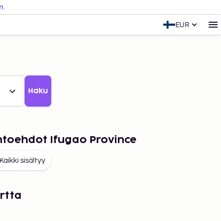
n.
EUR
Haku
ihtoehdot Ifugao Province
Kaikki sisältyy
rtta