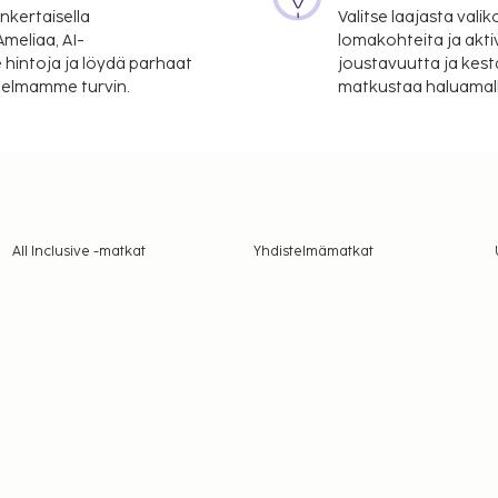
nkertaisella
Valitse laajasta valik
meliaa, AI-
lomakohteita ja akti
 hintoja ja löydä parhaat
joustavuutta ja kest
itelmamme turvin.
matkustaa haluamalla
All Inclusive -matkat
Yhdistelmämatkat