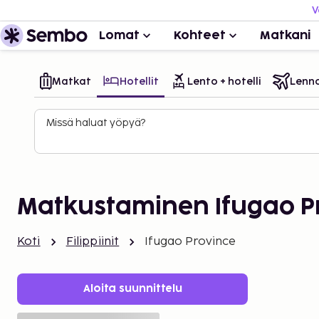
V
Lomat
Kohteet
Matkani
Matkat
Hotellit
Lento + hotelli
Lenn
Missä haluat yöpyä?
Matkustaminen Ifugao P
Koti
Filippiinit
Ifugao Province
Aloita suunnittelu