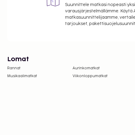
Suunnittele matkasi nopeasti yksi
varausjärjestelmällämme. Käytä A
matkasuunnittelijaamme, vertaile
tarjoukset, pakettisuojelusuunn
Lomat
Rannat
Aurinkomatkat
Musikaalimatkat
Viikonloppumatkat