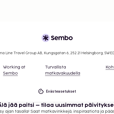
na Line Travel Group AB, Kungsgatan 6, 252 21 Helsingborg, SW
Working at
Turvallista
Koh
Sembo
matkavakuudella
Evästeasetukset
Älä jää paitsi – tilaa uusimmat päivitykse
sy ajan tasalla! Saat matkavinkkejä, inspiraatiota ja pää