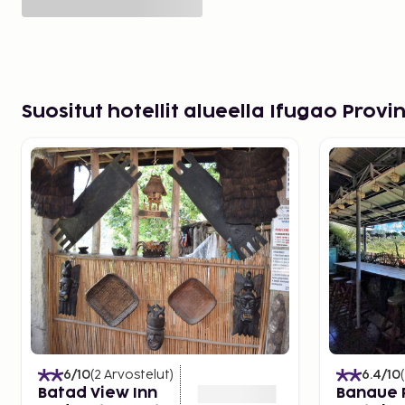
Suositut hotellit alueella Ifugao Provi
6
/10
(
2
Arvostelut
)
6.4
/10
(
Batad View Inn
Banaue 