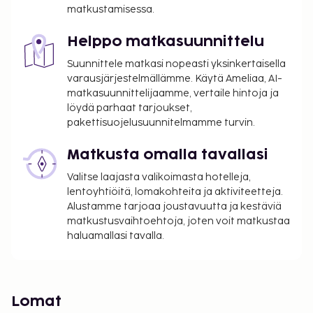
matkustamisessa.
Helppo matkasuunnittelu
Suunnittele matkasi nopeasti yksinkertaisella
varausjärjestelmällämme. Käytä Ameliaa, AI-
matkasuunnittelijaamme, vertaile hintoja ja
löydä parhaat tarjoukset,
pakettisuojelusuunnitelmamme turvin.
Matkusta omalla tavallasi
Valitse laajasta valikoimasta hotelleja,
lentoyhtiöitä, lomakohteita ja aktiviteetteja.
Alustamme tarjoaa joustavuutta ja kestäviä
matkustusvaihtoehtoja, joten voit matkustaa
haluamallasi tavalla.
Lomat