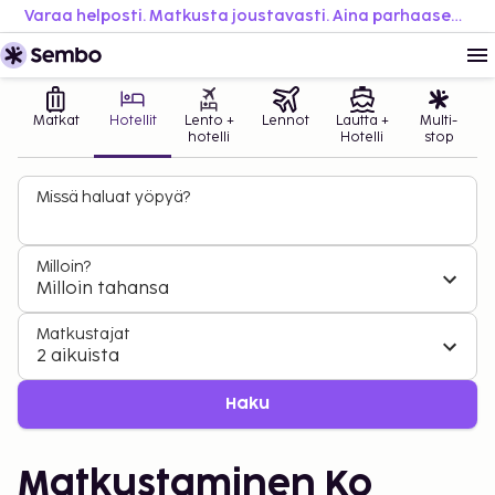
Varaa helposti. Matkusta joustavasti. Aina parhaaseen hintaan.
Matkat
Hotellit
Lento +
Lennot
Lautta +
Multi-
hotelli
Hotelli
stop
Missä haluat yöpyä?
Milloin?
Milloin tahansa
Matkustajat
2 aikuista
Haku
Matkustaminen Ko