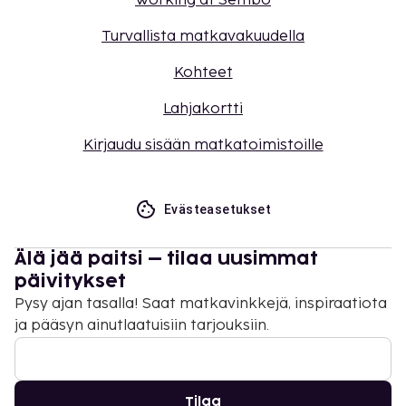
Working at Sembo
Turvallista matkavakuudella
Kohteet
Lahjakortti
Kirjaudu sisään matkatoimistoille
Evästeasetukset
Älä jää paitsi – tilaa uusimmat
päivitykset
Pysy ajan tasalla! Saat matkavinkkejä, inspiraatiota
ja pääsyn ainutlaatuisiin tarjouksiin.
Tilaa