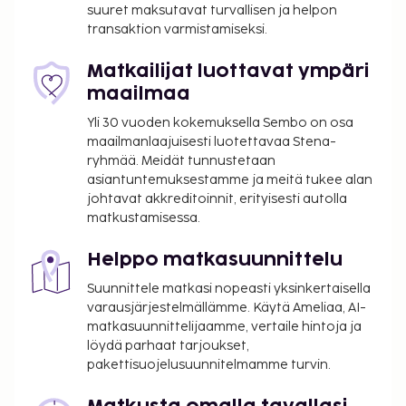
suuret maksutavat turvallisen ja helpon
transaktion varmistamiseksi.
Matkailijat luottavat ympäri
maailmaa
Yli 30 vuoden kokemuksella Sembo on osa
maailmanlaajuisesti luotettavaa Stena-
ryhmää. Meidät tunnustetaan
asiantuntemuksestamme ja meitä tukee alan
johtavat akkreditoinnit, erityisesti autolla
matkustamisessa.
Helppo matkasuunnittelu
Suunnittele matkasi nopeasti yksinkertaisella
varausjärjestelmällämme. Käytä Ameliaa, AI-
matkasuunnittelijaamme, vertaile hintoja ja
löydä parhaat tarjoukset,
pakettisuojelusuunnitelmamme turvin.