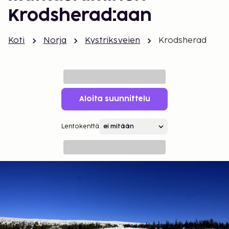
Krodsherad:aan
Koti
Norja
Kystriksveien
Krodsherad
Aloita suunnittelu
Lentokenttä