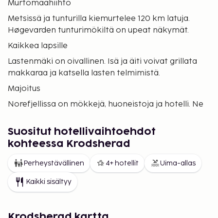
Murtomaahiihto
Metsissä ja tunturilla kiemurtelee 120 km latuja.
Høgevarden tunturimökiltä on upeat näkymät.
Kaikkea lapsille
Lastenmäki on oivallinen. Isä ja äiti voivat grillata
makkaraa ja katsella lasten telmimistä.
Majoitus
Norefjellissa on mökkejä, huoneistoja ja hotelli. Ne
kaikki sijaitsevat melko keskellä laskettelualuetta.
Ilman suksia
Suositut hotellivaihtoehdot
kohteessa Krodsherad
Tunturin juurella on ravintola ja pubi. Vuoden 1992
olympialaisten vanhassa hissirakennuksessa voi
Perheystävällinen
4+ hotellit
Uima-allas
nauttia kupillisen kaakaota tai hyvän päivällisen.
Kaikki sisältyy
Krodsherad kartta