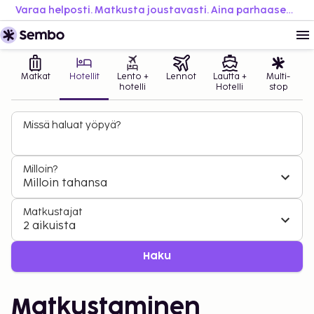
Varaa helposti. Matkusta joustavasti. Aina parhaaseen hintaan.
Matkat
Hotellit
Lento +
Lennot
Lautta +
Multi-
hotelli
Hotelli
stop
Missä haluat yöpyä?
Milloin?
Milloin tahansa
Matkustajat
2 aikuista
Haku
Matkustaminen