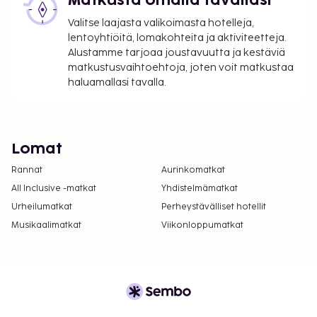
Matkusta omalla tavallasi
Valitse laajasta valikoimasta hotelleja,
lentoyhtiöitä, lomakohteita ja aktiviteetteja.
Alustamme tarjoaa joustavuutta ja kestäviä
matkustusvaihtoehtoja, joten voit matkustaa
haluamallasi tavalla.
Lomat
Rannat
Aurinkomatkat
All Inclusive -matkat
Yhdistelmämatkat
Urheilumatkat
Perheystävälliset hotellit
Musikaalimatkat
Viikonloppumatkat