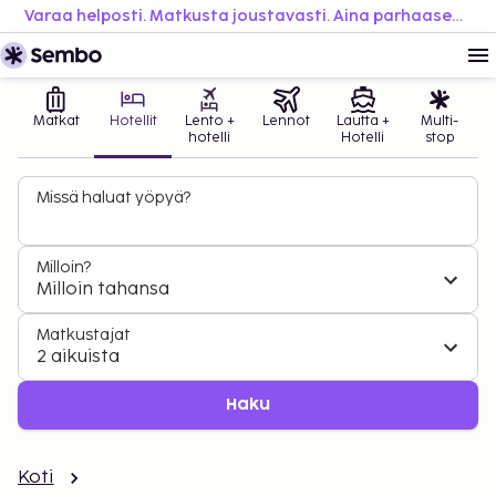
Varaa helposti. Matkusta joustavasti. Aina parhaaseen hintaan.
Matkat
Hotellit
Lento +
Lennot
Lautta +
Multi-
hotelli
Hotelli
stop
Missä haluat yöpyä?
Milloin?
Milloin tahansa
Matkustajat
2 aikuista
Haku
Koti