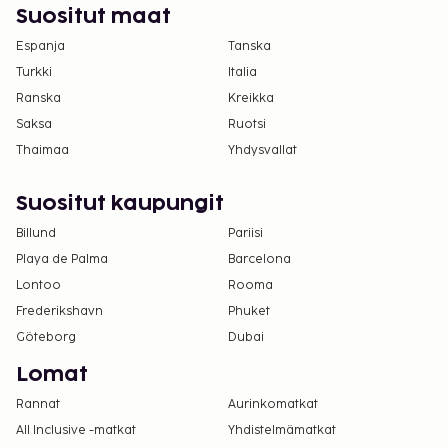
Suositut maat
Espanja
Tanska
Turkki
Italia
Ranska
Kreikka
Saksa
Ruotsi
Thaimaa
Yhdysvallat
Suositut kaupungit
Billund
Pariisi
Playa de Palma
Barcelona
Lontoo
Rooma
Frederikshavn
Phuket
Göteborg
Dubai
Lomat
Rannat
Aurinkomatkat
All Inclusive -matkat
Yhdistelmämatkat