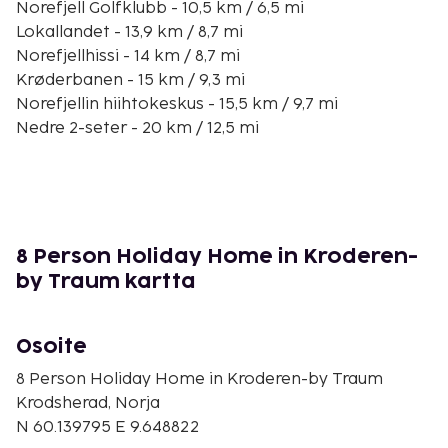
Norefjell Golfklubb - 10,5 km / 6,5 mi
Lokallandet - 13,9 km / 8,7 mi
Norefjellhissi - 14 km / 8,7 mi
Krøderbanen - 15 km / 9,3 mi
Norefjellin hiihtokeskus - 15,5 km / 9,7 mi
Nedre 2-seter - 20 km / 12,5 mi
Djupsjøen-järvi - 27,5 km / 17,1 mi
Taiteilija Christian Skredsvigin kotitalo - 37,6 km /
23,4 mi
Kroderbanen - 37,9 km / 23,5 mi
Krøderenin rautatielinja - 38,9 km / 24,1 mi
8 Person Holiday Home in Kroderen-
Eggedalin mylly - 39,5 km / 24,6 mi
by Traum kartta
Furumon uimahalli - 42,5 km / 26,4 mi
Vikersundbakkenin lentomäki - 42,9 km / 26,7 mi
Osoite
Palveluihin kuuluu ilmainen pysäköinti. Hyödynnä
sauna ja terassi.
8 Person Holiday Home in Kroderen-by Traum
Krodsherad, Norja
N 60.139795 E 9.648822