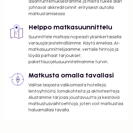
asiantuntemuksestamme ja meitä tukee alan
johtavat akkreditoinnit, erityisesti autolla
matkustamisessa.
Helppo matkasuunnittelu
Suunnittele matkasi nopeasti yksinkertaisella
varausjärjestelmällämme. Käytä Ameliaa, AI-
matkasuunnittelijaamme, vertaile hintoja ja
löydä parhaat tarjoukset,
pakettisuojelusuunnitelmamme turvin.
Matkusta omalla tavallasi
Valitse laajasta valikoimasta hotelleja,
lentoyhtiöitä, lomakohteita ja aktiviteetteja.
Alustamme tarjoaa joustavuutta ja kestäviä
matkustusvaihtoehtoja, joten voit matkustaa
haluamallasi tavalla.