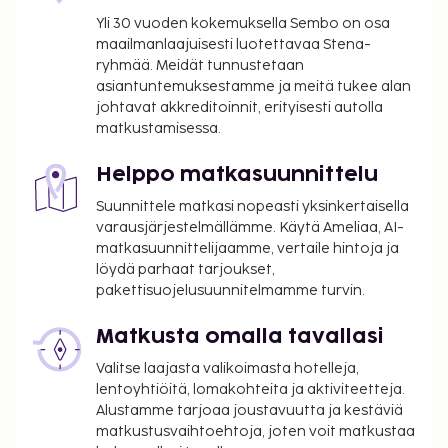
Yli 30 vuoden kokemuksella Sembo on osa
maailmanlaajuisesti luotettavaa Stena-
ryhmää. Meidät tunnustetaan
asiantuntemuksestamme ja meitä tukee alan
johtavat akkreditoinnit, erityisesti autolla
matkustamisessa.
Helppo matkasuunnittelu
Suunnittele matkasi nopeasti yksinkertaisella
varausjärjestelmällämme. Käytä Ameliaa, AI-
matkasuunnittelijaamme, vertaile hintoja ja
löydä parhaat tarjoukset,
pakettisuojelusuunnitelmamme turvin.
Matkusta omalla tavallasi
Valitse laajasta valikoimasta hotelleja,
lentoyhtiöitä, lomakohteita ja aktiviteetteja.
Alustamme tarjoaa joustavuutta ja kestäviä
matkustusvaihtoehtoja, joten voit matkustaa