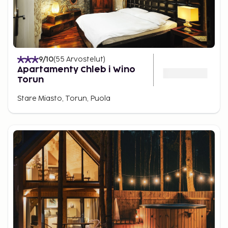
9
/10
(
55
Arvostelut
)
Apartamenty Chleb i Wino
Torun
Stare Miasto, Torun, Puola