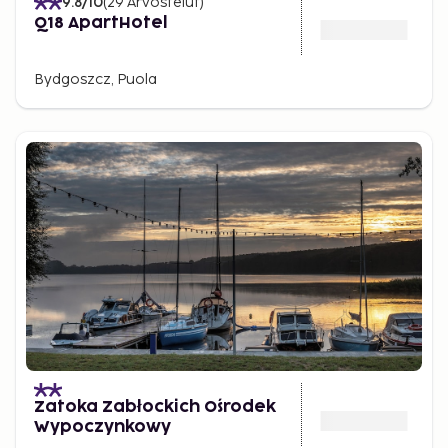
9.8
/10
(
29
Arvostelut
)
Q18 ApartHotel
Bydgoszcz, Puola
Zatoka Zabłockich Ośrodek
Wypoczynkowy