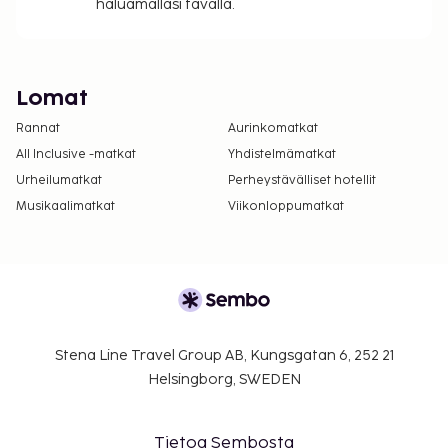
haluamallasi tavalla.
Lomat
Rannat
Aurinkomatkat
All Inclusive -matkat
Yhdistelmämatkat
Urheilumatkat
Perheystävälliset hotellit
Musikaalimatkat
Viikonloppumatkat
Stena Line Travel Group AB, Kungsgatan 6, 252 21
Helsingborg, SWEDEN
Tietoa Sembosta