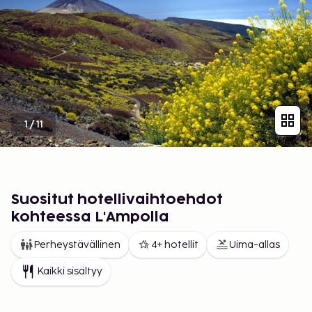
1
/
11
Suositut hotellivaihtoehdot
kohteessa L'Ampolla
Perheystävällinen
4+ hotellit
Uima-allas
Kaikki sisältyy