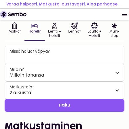
Varaa helposti. Matkusta joustavasti. Aina parhaaseen hintaan.
Matkat
Hotellit
Lento +
Lennot
Lautta +
Multi-
hotelli
Hotelli
stop
Missä haluat yöpyä?
Milloin?
Milloin tahansa
Matkustajat
2 aikuista
Haku
Matkustaminen