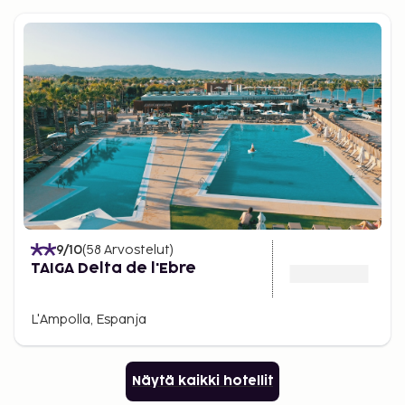
9
/10
(
58
Arvostelut
)
TAIGA Delta de l'Ebre
L'Ampolla, Espanja
Näytä kaikki hotellit