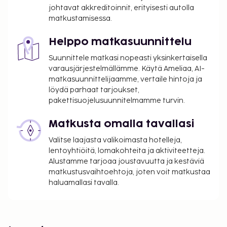
johtavat akkreditoinnit, erityisesti autolla
matkustamisessa.
Helppo matkasuunnittelu
Suunnittele matkasi nopeasti yksinkertaisella
varausjärjestelmällämme. Käytä Ameliaa, AI-
matkasuunnittelijaamme, vertaile hintoja ja
löydä parhaat tarjoukset,
pakettisuojelusuunnitelmamme turvin.
Matkusta omalla tavallasi
Valitse laajasta valikoimasta hotelleja,
lentoyhtiöitä, lomakohteita ja aktiviteetteja.
Alustamme tarjoaa joustavuutta ja kestäviä
matkustusvaihtoehtoja, joten voit matkustaa
haluamallasi tavalla.