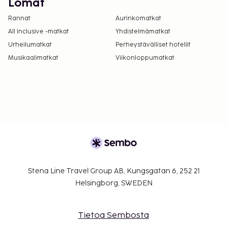
Lomat
Rannat
Aurinkomatkat
All Inclusive -matkat
Yhdistelmämatkat
Urheilumatkat
Perheystävälliset hotellit
Musikaalimatkat
Viikonloppumatkat
Stena Line Travel Group AB, Kungsgatan 6, 252 21
Helsingborg, SWEDEN
Tietoa Sembosta