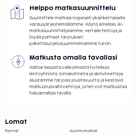
Helppo matkasuunnittelu
Suunnittele matkasi nopeasti yksinkertaisella
varausjärjestelmällämme. Käytä Ameliaa, AI-
matkasuunnittelijaamme, vertaile hintoja ja
löydä parhaat tarjoukset,
pakettisuojelusuunnitelmamme turvin.
Matkusta omalla tavallasi
Valitse laajasta valikoimasta hotelleja,
lentoyhtiöitä, lomakohteita ja aktiviteetteja.
Alustamme tarjoaa joustavuutta ja kestäviä
matkustusvaihtoehtoja, joten voit matkustaa
haluamallasi tavalla.
Lomat
Rannat
Aurinkomatkat