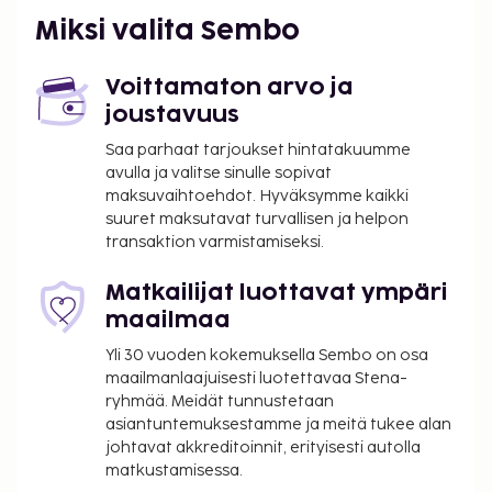
Miksi valita Sembo
Voittamaton arvo ja
joustavuus
Saa parhaat tarjoukset hintatakuumme
avulla ja valitse sinulle sopivat
maksuvaihtoehdot. Hyväksymme kaikki
suuret maksutavat turvallisen ja helpon
transaktion varmistamiseksi.
Matkailijat luottavat ympäri
maailmaa
Yli 30 vuoden kokemuksella Sembo on osa
maailmanlaajuisesti luotettavaa Stena-
ryhmää. Meidät tunnustetaan
asiantuntemuksestamme ja meitä tukee alan
johtavat akkreditoinnit, erityisesti autolla
matkustamisessa.