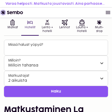
Varaa helposti. Matkusta joustavasti. Aina parhaaseen hintaan.
Matkat
Hotellit
Lento +
Lennot
Lautta +
Multi-
hotelli
Hotelli
stop
Missä haluat yöpyä?
Milloin?
Milloin tahansa
Matkustajat
2 aikuista
Haku
Matkustaminen La