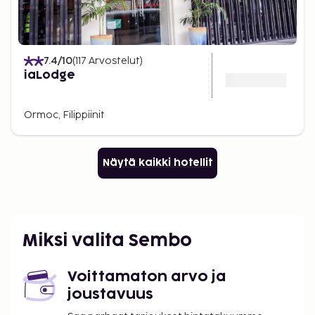
7.4
/10
(
117
Arvostelut
)
iaLodge
Ormoc, Filippiinit
Näytä kaikki hotellit
Miksi valita Sembo
Voittamaton arvo ja
joustavuus