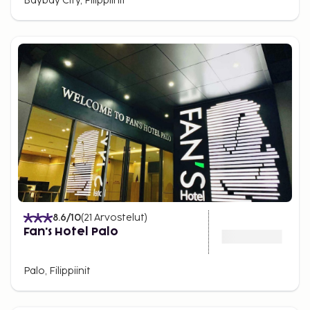
Baybay City, Filippiinit
8.6
/10
(
21
Arvostelut
)
Fan's Hotel Palo
Palo, Filippiinit