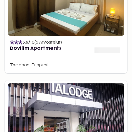
5.6
/10
(
5
Arvostelut
)
Dovilim Apartments
Tacloban, Filippiinit