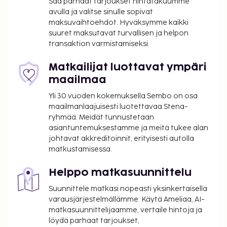
Saa parhaat tarjoukset hintatakuumme
avulla ja valitse sinulle sopivat
maksuvaihtoehdot. Hyväksymme kaikki
suuret maksutavat turvallisen ja helpon
transaktion varmistamiseksi.
Matkailijat luottavat ympäri
maailmaa
Yli 30 vuoden kokemuksella Sembo on osa
maailmanlaajuisesti luotettavaa Stena-
ryhmää. Meidät tunnustetaan
asiantuntemuksestamme ja meitä tukee alan
johtavat akkreditoinnit, erityisesti autolla
matkustamisessa.
Helppo matkasuunnittelu
Suunnittele matkasi nopeasti yksinkertaisella
varausjärjestelmällämme. Käytä Ameliaa, AI-
matkasuunnittelijaamme, vertaile hintoja ja
löydä parhaat tarjoukset,