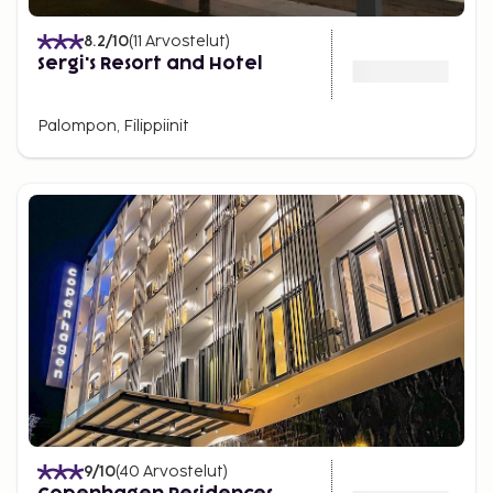
8.2
/10
(
11
Arvostelut
)
Sergi's Resort and Hotel
Palompon, Filippiinit
9
/10
(
40
Arvostelut
)