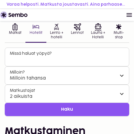
Varaa helposti. Matkusta joustavasti. Aina parhaaseen hintaan.
Matkat
Hotellit
Lento +
Lennot
Lautta +
Multi-
hotelli
Hotelli
stop
Missä haluat yöpyä?
Milloin?
Milloin tahansa
Matkustajat
2 aikuista
Haku
Matkustaminen