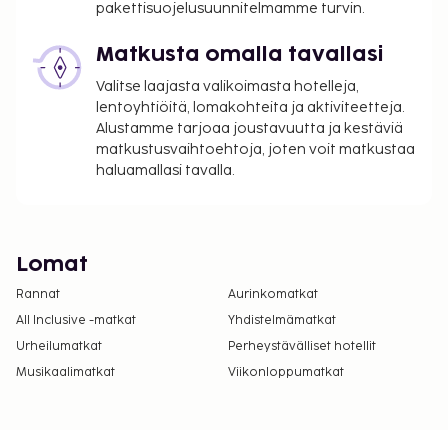
pakettisuojelusuunnitelmamme turvin.
Matkusta omalla tavallasi
Valitse laajasta valikoimasta hotelleja,
lentoyhtiöitä, lomakohteita ja aktiviteetteja.
Alustamme tarjoaa joustavuutta ja kestäviä
matkustusvaihtoehtoja, joten voit matkustaa
haluamallasi tavalla.
Lomat
Rannat
Aurinkomatkat
All Inclusive -matkat
Yhdistelmämatkat
Urheilumatkat
Perheystävälliset hotellit
Musikaalimatkat
Viikonloppumatkat