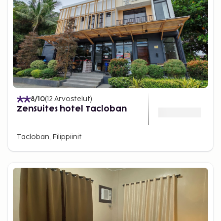
8
/10
(
12
Arvostelut
)
ZenSuites hotel Tacloban
Tacloban, Filippiinit