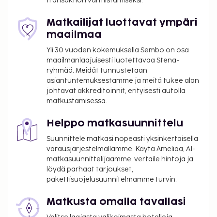
transaktion varmistamiseksi.
Matkailijat luottavat ympäri
maailmaa
Yli 30 vuoden kokemuksella Sembo on osa
maailmanlaajuisesti luotettavaa Stena-
ryhmää. Meidät tunnustetaan
asiantuntemuksestamme ja meitä tukee alan
johtavat akkreditoinnit, erityisesti autolla
matkustamisessa.
Helppo matkasuunnittelu
Suunnittele matkasi nopeasti yksinkertaisella
varausjärjestelmällämme. Käytä Ameliaa, AI-
matkasuunnittelijaamme, vertaile hintoja ja
löydä parhaat tarjoukset,
pakettisuojelusuunnitelmamme turvin.
Matkusta omalla tavallasi