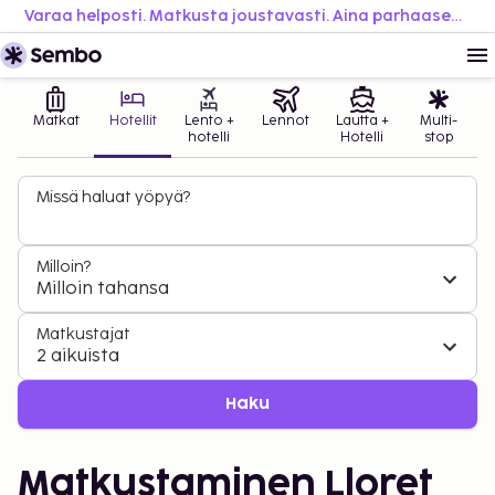
Varaa helposti. Matkusta joustavasti. Aina parhaaseen hintaan.
Matkat
Hotellit
Lento +
Lennot
Lautta +
Multi-
hotelli
Hotelli
stop
Missä haluat yöpyä?
Milloin?
Milloin tahansa
Matkustajat
2 aikuista
Haku
Matkustaminen Lloret