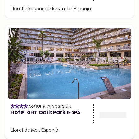
Lloretin kaupungin keskusta, Espanja
7.8
/10
(
191
Arvostelut
)
Hotel GHT Oasis Park & SPA
Lloret de Mar, Espanja