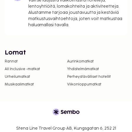
Valitse laajasta valikoimasta hotelleja,
lentoyhtiöitä, lomakohteita ja aktiviteetteja.
Alustamme tarjoaa joustavuutta ja kestäviä
matkustusvaihtoehtoja, joten voit matkustaa
haluamallasi tavalla.
Lomat
Rannat
Aurinkomatkat
All Inclusive -matkat
Yhdistelmämatkat
Urheilumatkat
Perheystävälliset hotellit
Musikaalimatkat
Viikonloppumatkat
Stena Line Travel Group AB, Kungsgatan 6, 252 21