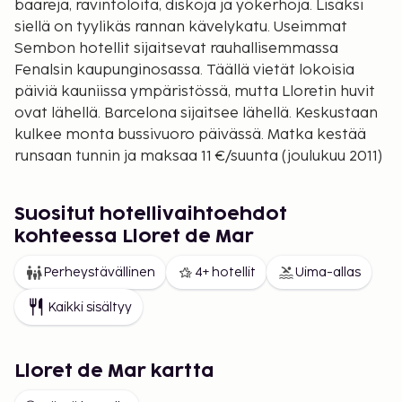
baareja, ravintoloita, diskoja ja yökerhoja. Lisäksi
siellä on tyylikäs rannan kävelykatu. Useimmat
Sembon hotellit sijaitsevat rauhallisemmassa
Fenalsin kaupunginosassa. Täällä vietät lokoisia
päiviä kauniissa ympäristössä, mutta Lloretin huvit
ovat lähellä. Barcelona sijaitsee lähellä. Keskustaan
kulkee monta bussivuoro päivässä. Matka kestää
runsaan tunnin ja maksaa 11 €/suunta (joulukuu 2011)
Suositut hotellivaihtoehdot
kohteessa Lloret de Mar
Perheystävällinen
4+ hotellit
Uima-allas
Kaikki sisältyy
Lloret de Mar kartta