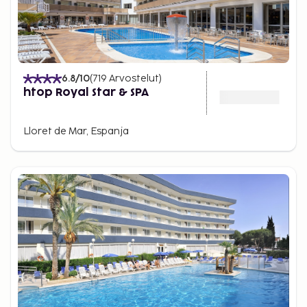
6.8
/10
(
719
Arvostelut
)
htop Royal Star & SPA
Lloret de Mar, Espanja