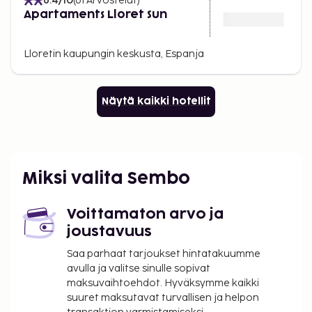
6.4
/10
(
61
Arvostelut
)
Apartaments Lloret Sun
Lloretin kaupungin keskusta, Espanja
Näytä kaikki hotellit
Miksi valita Sembo
Voittamaton arvo ja
joustavuus
Saa parhaat tarjoukset hintatakuumme
avulla ja valitse sinulle sopivat
maksuvaihtoehdot. Hyväksymme kaikki
suuret maksutavat turvallisen ja helpon