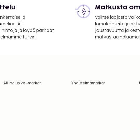
ttelu
Matkusta oma
nkertaisella
Valitse laajasta valik
meliaa, AI-
lomakohteita ja akti
 hintoja ja löydä parhaat
joustavuutta ja kest
itelmamme turvin.
matkustaa haluamalla
All Inclusive -matkat
Yhdistelmämatkat