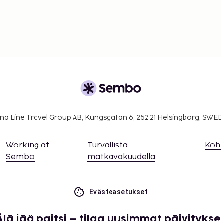
na Line Travel Group AB, Kungsgatan 6, 252 21 Helsingborg, SW
Working at
Turvallista
Koh
Sembo
matkavakuudella
Evästeasetukset
Älä jää paitsi – tilaa uusimmat päivitykse