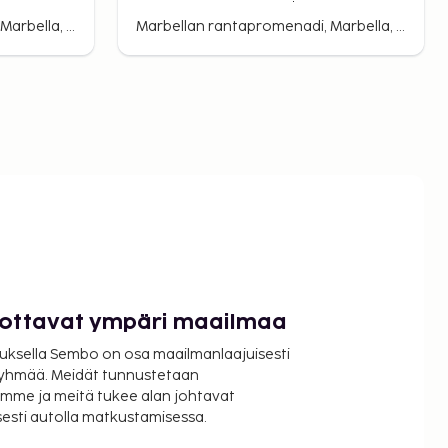
Marbellan rantapromenadi, Marbella, Espanja
Marbellan rantapromenadi, Marbella, Espanja
luottavat ympäri maailmaa
uksella Sembo on osa maailmanlaajuisesti
ryhmää. Meidät tunnustetaan
mme ja meitä tukee alan johtavat
isesti autolla matkustamisessa.