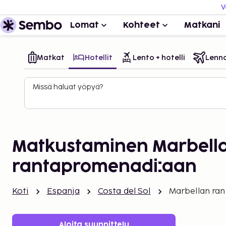
V
Lomat
Kohteet
Matkani
Matkat
Hotellit
Lento + hotelli
Lenn
Missä haluat yöpyä?
Matkustaminen Marbell
rantapromenadi:aan
Koti
Espanja
Costa del Sol
Marbellan ra
Aloita suunnittelu