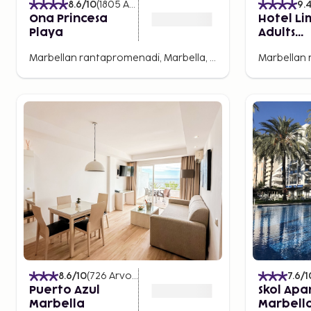
8.6
/10
(
1805
Arvostelut
)
9.
Ona Princesa
Hotel Li
Playa
Adults
Recomm
Marbellan rantapromenadi, Marbella, Espanja
8.6
/10
(
726
Arvostelut
)
7.6
/1
Puerto Azul
Skol Apa
Marbella
Marbell