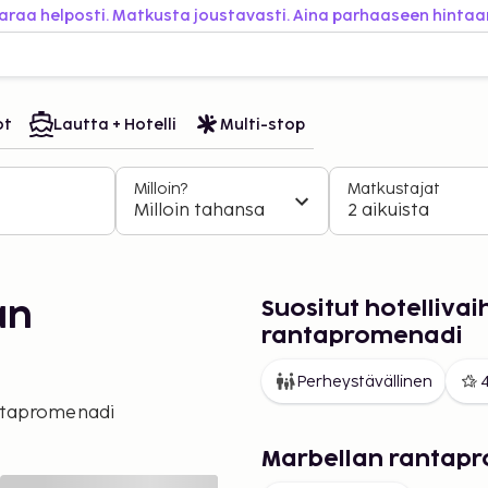
araa helposti. Matkusta joustavasti. Aina parhaaseen hintaa
ot
Lautta + Hotelli
Multi-stop
Milloin?
Matkustajat
Milloin tahansa
2 aikuista
Suositut hotelliva
an
rantapromenadi
Perheystävällinen
4
ntapromenadi
Marbellan rantapr