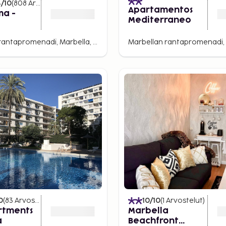
4
/10
(
808
Arvostelut
)
Apartamentos
ma -
Mediterraneo
ended
Marbellan rantapromenadi, Marbella, Espanja
0
(
83
Arvostelut
)
10
/10
(
1
Arvostelut
)
rtments
Marbella
a
Beachfront