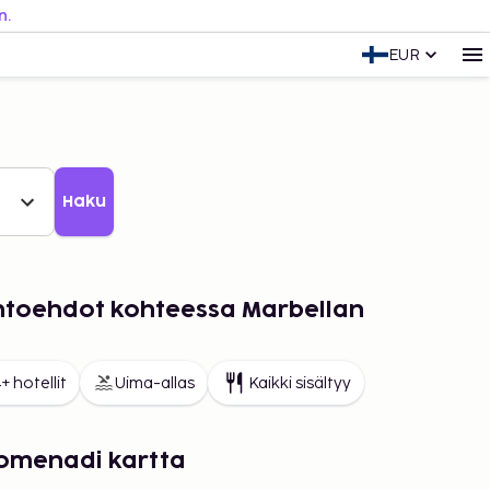
n.
EUR
Haku
ihtoehdot kohteessa Marbellan
+ hotellit
Uima-allas
Kaikki sisältyy
omenadi kartta