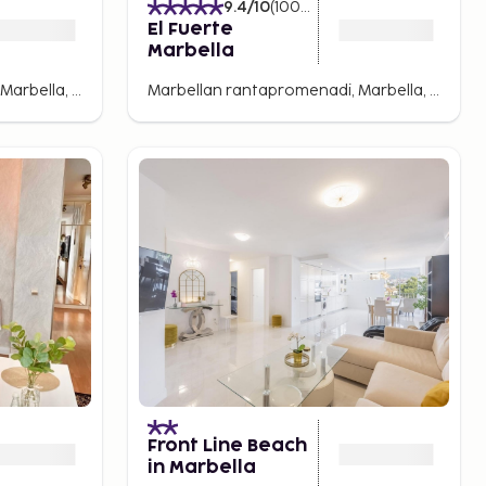
9.4
/10
(
1006
Arvostelut
)
El Fuerte
Marbella
Marbellan rantapromenadi, Marbella, Espanja
Marbellan rantapromenadi, Marbella, Espanja
Front Line Beach
in Marbella