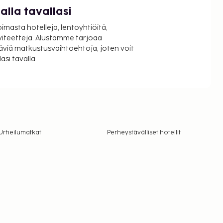
lla tavallasi
oimasta hotelleja, lentoyhtiöitä,
viteetteja. Alustamme tarjoaa
äviä matkustusvaihtoehtoja, joten voit
si tavalla.
Urheilumatkat
Perheystävälliset hotellit