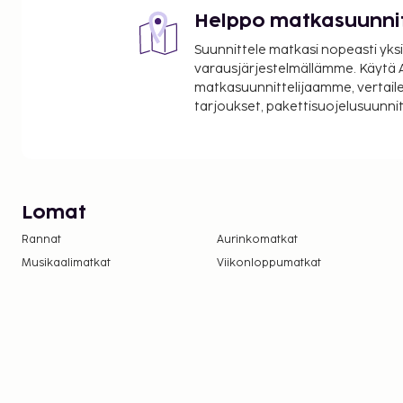
Helppo matkasuunni
Suunnittele matkasi nopeasti yksi
varausjärjestelmällämme. Käytä A
matkasuunnittelijaamme, vertaile
tarjoukset, pakettisuojelusuunn
Lomat
Rannat
Aurinkomatkat
Musikaalimatkat
Viikonloppumatkat