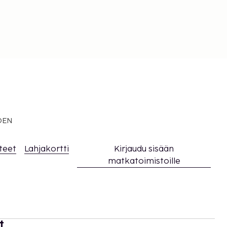
EDEN
teet
Lahjakortti
Kirjaudu sisään
matkatoimistoille
t