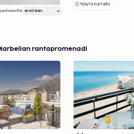
Näytä kartalla
Lentokenttä
 Marbellan rantapromenadi