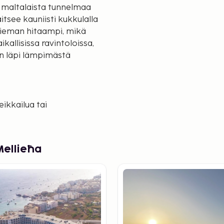
oa maltalaista tunnelmaa
itsee kauniisti kukkulalla
 hieman hitaampi, mikä
kallisissa ravintoloissa,
län läpi lämpimästä
eikkailua tai
an suurin hiekkaranta,
osta kiinnostuneille on
stossa. Lyhyen matkan
Mellieħa
emapuisto, joka on hauska
n lomaa
ajoituksen läheltä rantaa