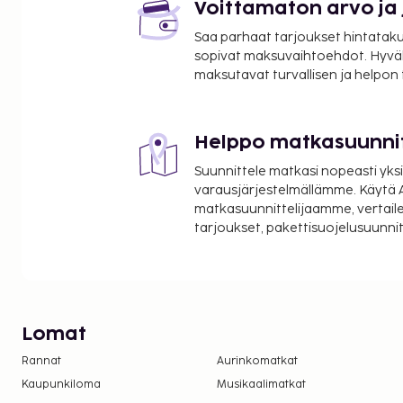
Voittamaton arvo ja
Saa parhaat tarjoukset hintatakuu
sopivat maksuvaihtoehdot. Hyvä
maksutavat turvallisen ja helpon
Helppo matkasuunni
Suunnittele matkasi nopeasti yksi
varausjärjestelmällämme. Käytä A
matkasuunnittelijaamme, vertaile
tarjoukset, pakettisuojelusuunn
Lomat
Rannat
Aurinkomatkat
Kaupunkiloma
Musikaalimatkat