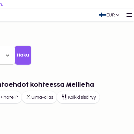
n.
EUR
Haku
ihtoehdot kohteessa Mellieħa
+ hotellit
Uima-allas
Kaikki sisältyy