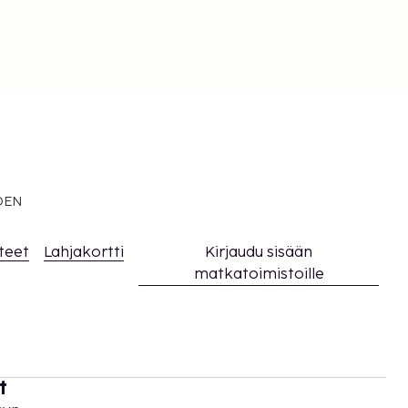
EDEN
teet
Lahjakortti
Kirjaudu sisään
matkatoimistoille
t