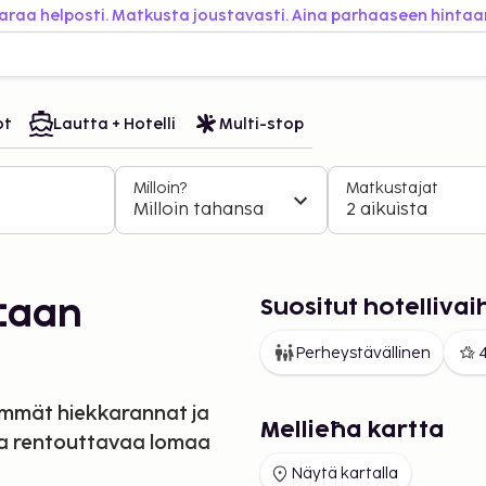
araa helposti. Matkusta joustavasti. Aina parhaaseen hintaa
ot
Lautta + Hotelli
Multi-stop
Milloin?
Matkustajat
Milloin tahansa
2 aikuista
Suositut hotelliva
:aan
Perheystävällinen
4
immät hiekkarannat ja
Mellieħa kartta
ta rentouttavaa lomaa
Näytä kartalla