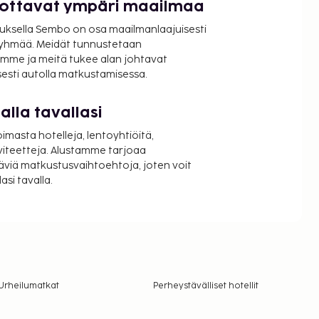
luottavat ympäri maailmaa
uksella Sembo on osa maailmanlaajuisesti
ryhmää. Meidät tunnustetaan
mme ja meitä tukee alan johtavat
isesti autolla matkustamisessa.
lla tavallasi
oimasta hotelleja, lentoyhtiöitä,
viteetteja. Alustamme tarjoaa
äviä matkustusvaihtoehtoja, joten voit
si tavalla.
Urheilumatkat
Perheystävälliset hotellit