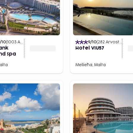
eltä. Olemme valinneet
tukikohdan lomasi ajaksi.
ja rauhallisesta
en välillä.
aan on
/10
(
1003
Arvostelut
)
9
/10
(
282
Arvostelut
)
ank
Hotel VIU57
nd Spa
 Maltan tutkimiseen.
alta
Mellieħa, Malta
inut naapurisaarille Gozoon
 helposti ympäri saarta.