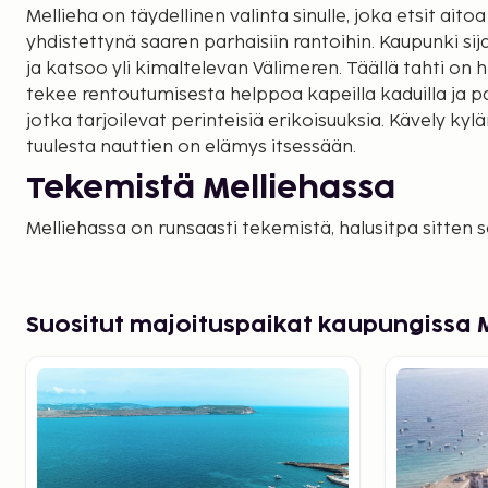
Mellieha on täydellinen valinta sinulle, joka etsit ait
yhdistettynä saaren parhaisiin rantoihin. Kaupunki sija
ja katsoo yli kimaltelevan Välimeren. Täällä tahti on
tekee rentoutumisesta helppoa kapeilla kaduilla ja pai
jotka tarjoilevat perinteisiä erikoisuuksia. Kävely ky
tuulesta nauttien on elämys itsessään.
Tekemistä Melliehassa
Melliehassa on runsaasti tekemistä, halusitpa sitten s
rentoutumista. Suurin vetonaula on Mellieha Bay, Malt
jonka matala vesi sopii erinomaisesti uimiseen. Luonn
tarjolla kauniita vaellusreittejä Ghadiran luonnonpui
Suositut majoituspaikat kaupungissa 
päässä sijaitsee myös viehättävä Popeye Village -te
kohde kaikenikäisille vierailijoille.
Majoitus mukavaa Mellieha
varten
Kun varaat lomasi Melliehaan Sembolta, voit valita m