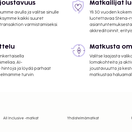
 joustavuus
Matkailijat 
mme avulla ja valitse sinulle
Yli 30 vuoden kokem
ksymme kaikki suuret
luotettavaa Stena-
 transaktion varmistamiseksi.
asiantuntemuksesta
akkreditoinnit, erity
ttelu
Matkusta oma
nkertaisella
Valitse laajasta valik
meliaa, AI-
lomakohteita ja akti
 hintoja ja löydä parhaat
joustavuutta ja kest
itelmamme turvin.
matkustaa haluamalla
All Inclusive -matkat
Yhdistelmämatkat