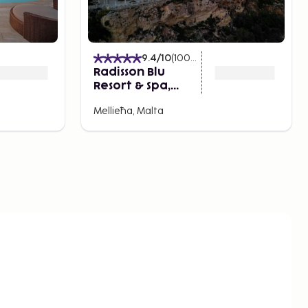
)
9.4
/10
(
1004
Arvostelut
)
Radisson Blu
Resort & Spa,
Malta Golden
Mellieħa, Malta
Sands