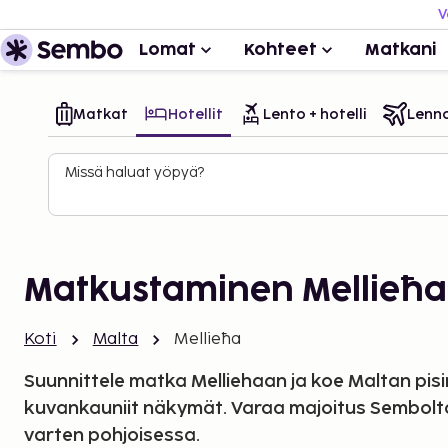
V
Lomat
Kohteet
Matkani
Matkat
Hotellit
Lento + hotelli
Lenn
Missä haluat yöpyä?
Matkustaminen Mellieħa
Koti
Malta
Mellieħa
Suunnittele matka Melliehaan ja koe Maltan pis
kuvankauniit näkymät. Varaa majoitus Sembol
varten pohjoisessa.