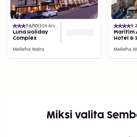
7.6
/10
(
306
Arvostelut
)
9.
Luna Holiday
Maritim
Complex
Hotel & 
Mellieħa, Malta
Mellieħa, M
Miksi valita Sem