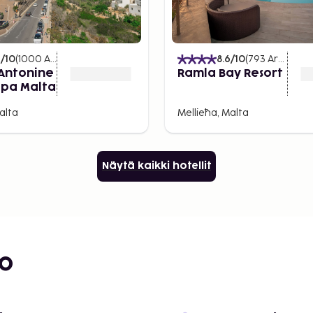
2
/10
(
1000
Arvostelut
)
8.6
/10
(
793
Arvostelut
 Antonine
Ramla Bay Resort
Spa Malta
alta
Mellieħa, Malta
Näytä kaikki hotellit
bo