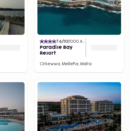
7.6
/10
(
1000
Arvostelut
)
Paradise Bay
Resort
Ċirkewwa, Mellieħa, Malta