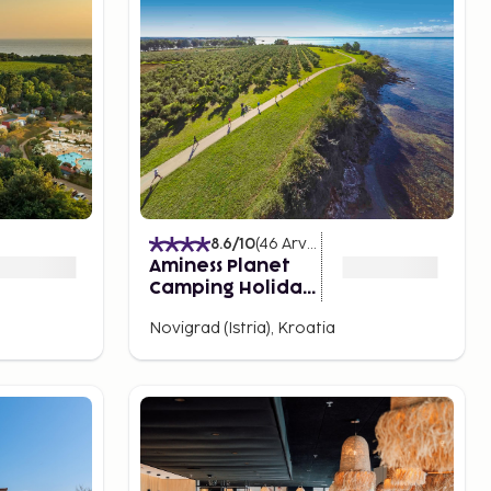
)
8.6
/10
(
46
Arvostelut
)
Aminess Planet
Camping Holiday
Homes Sirena
Novigrad (Istria), Kroatia