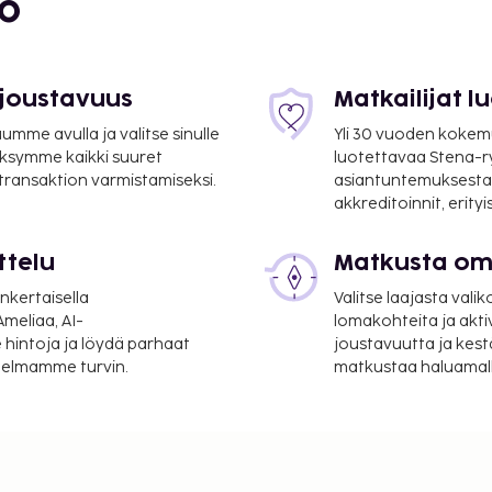
bo
 joustavuus
Matkailijat 
mme avulla ja valitse sinulle
Yli 30 vuoden kokem
ksymme kaikki suuret
luotettavaa Stena-
 transaktion varmistamiseksi.
asiantuntemuksesta
akkreditoinnit, erity
ttelu
Matkusta oma
nkertaisella
Valitse laajasta valik
meliaa, AI-
lomakohteita ja akti
 hintoja ja löydä parhaat
joustavuutta ja kest
itelmamme turvin.
matkustaa haluamalla