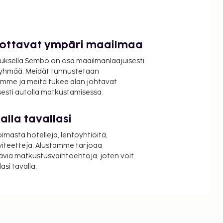
luottavat ympäri maailmaa
uksella Sembo on osa maailmanlaajuisesti
ryhmää. Meidät tunnustetaan
mme ja meitä tukee alan johtavat
isesti autolla matkustamisessa.
lla tavallasi
oimasta hotelleja, lentoyhtiöitä,
viteetteja. Alustamme tarjoaa
äviä matkustusvaihtoehtoja, joten voit
si tavalla.