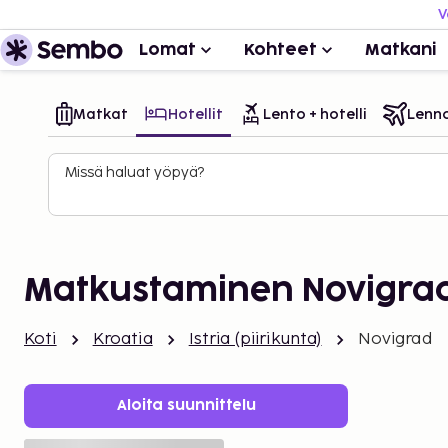
V
Lomat
Kohteet
Matkani
Matkat
Hotellit
Lento + hotelli
Lenn
Missä haluat yöpyä?
Matkustaminen Novigra
Koti
Kroatia
Istria (piirikunta)
Novigrad
Aloita suunnittelu