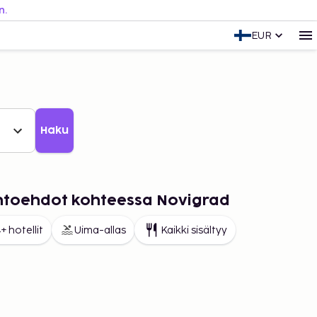
n.
EUR
Haku
aihtoehdot kohteessa Novigrad
+ hotellit
Uima-allas
Kaikki sisältyy