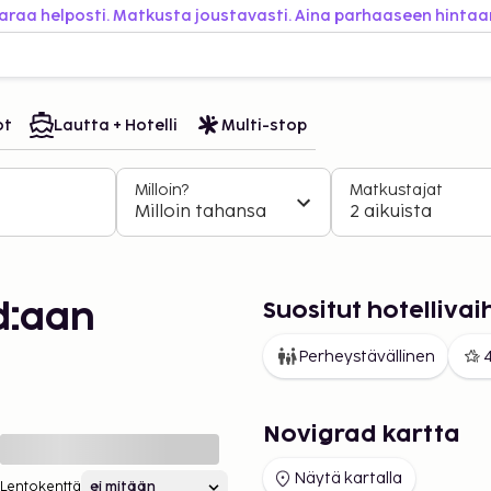
araa helposti. Matkusta joustavasti. Aina parhaaseen hintaa
ot
Lautta + Hotelli
Multi-stop
Milloin?
Matkustajat
Milloin tahansa
2 aikuista
Suositut hotelliv
d:aan
Perheystävällinen
4
Novigrad kartta
Näytä kartalla
Lentokenttä