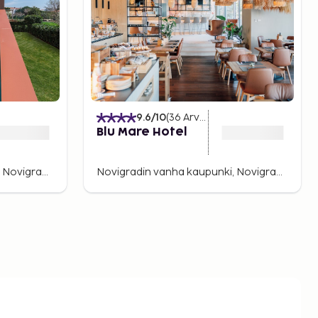
9.6
/10
(
36
Arvostelut
)
Blu Mare Hotel
Novigradin vanha kaupunki, Novigrad, Kroatia
Novigradin vanha kaupunki, Novigrad, Kroatia