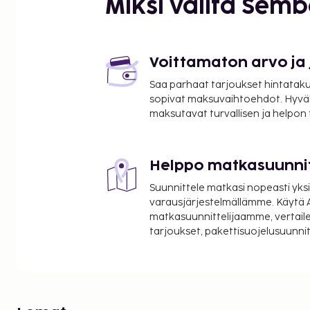
Miksi valita Sem
Voittamaton arvo ja
Saa parhaat tarjoukset hintatakuu
sopivat maksuvaihtoehdot. Hyvä
maksutavat turvallisen ja helpon
Helppo matkasuunni
Suunnittele matkasi nopeasti yksi
varausjärjestelmällämme. Käytä A
matkasuunnittelijaamme, vertaile
tarjoukset, pakettisuojelusuunn