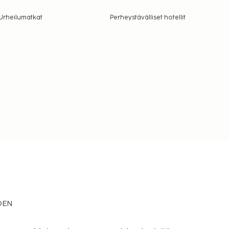
Urheilumatkat
Perheystävälliset hotellit
EDEN