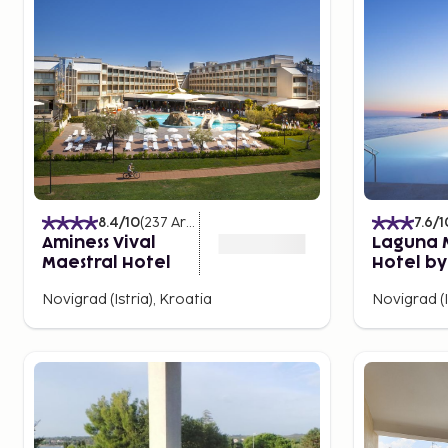
8.4
/10
(
237
Arvostelut
)
7.6
/1
Aminess Vival
Laguna 
Maestral Hotel
Hotel by
Novigrad (Istria), Kroatia
Novigrad (I