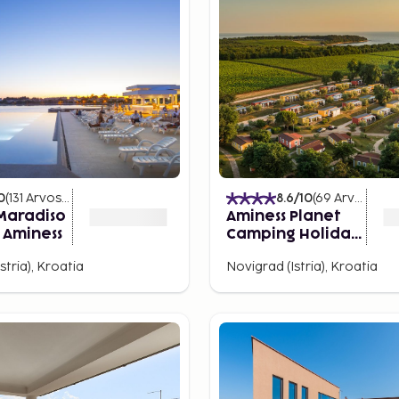
0
(
131
Arvostelut
)
8.6
/10
(
69
Arvostelut
Maradiso
Aminess Planet
 Aminess
Camping Holiday
Homes Maravea
stria), Kroatia
Novigrad (Istria), Kroatia