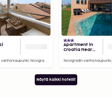
ci
Apartment in
Croatia Near
Stunning Beaches
Novigradin vanha kaupunki, Novigrad, Kroatia
Näytä kaikki hotellit