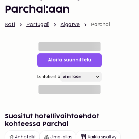
Parchal:aan
Koti
Portugali
Algarve
Parchal
Aloita suunnittelu
Lentokenttä
Suositut hotellivaihtoehdot
kohteessa Parchal
4+ hotellit
Uima-allas
Kaikki sisältyy