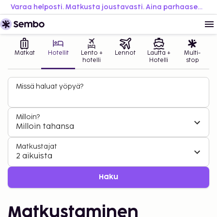
Varaa helposti. Matkusta joustavasti. Aina parhaaseen hintaan.
Matkat
Hotellit
Lento +
Lennot
Lautta +
Multi-
hotelli
Hotelli
stop
Missä haluat yöpyä?
Milloin?
Milloin tahansa
Matkustajat
2 aikuista
Haku
Matkustaminen