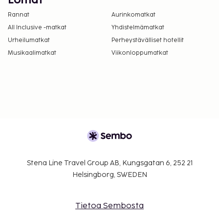
Lomat
Rannat
Aurinkomatkat
All Inclusive -matkat
Yhdistelmämatkat
Urheilumatkat
Perheystävälliset hotellit
Musikaalimatkat
Viikonloppumatkat
Stena Line Travel Group AB, Kungsgatan 6, 252 21
Helsingborg, SWEDEN
Tietoa Sembosta