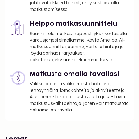
johtavat akkreditoinnit, erityisesti autolla
matkustamisessa.
Helppo matkasuunnittelu
Suunnittele matkasi nopeasti yksinkertaisella
varausjärjestelmällämme. Käytä Ameliaa, AI-
matkasuunnittelijaamme, vertaile hintoja ja
löydä parhaat tarjoukset,
pakettisuojelusuunnitelmamme turvin.
Matkusta omalla tavallasi
Valitse laajasta valikoimasta hotelleja,
lentoyhtiöitä, lomakohteita ja aktiviteetteja.
Alustamme tarjoaa joustavuutta ja kestäviä
matkustusvaihtoehtoja, joten voit matkustaa
haluamallasi tavalla.