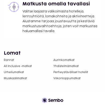
Matkusta omalla tavallasi
Valitse laajasta valikoimasta hotelleja,
lentoyhtiöitä, lomakohteita ja aktiviteetteja.
Alustamme tarjoaa joustavuutta ja kestäviä
matkustusvaihtoehtoja, joten voit matkustaa
haluamallasi tavalla.
Lomat
Rannat
Aurinkomatkat
All Inclusive -matkat
Yhdistelmämatkat
Urheilumatkat
Perheystävälliset hotellit
Musikaalimatkat
Viikonloppumatkat