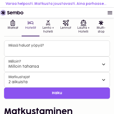
Varaa helposti. Matkusta joustavasti. Aina parhaaseen hintaan.
Matkat
Hotellit
Lento +
Lennot
Lautta +
Multi-
hotelli
Hotelli
stop
Missä haluat yöpyä?
Milloin?
Milloin tahansa
Matkustajat
2 aikuista
Haku
Matkustaminen