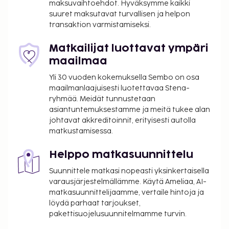
maksuvaihtoehdot. Hyväksymme kaikki
suuret maksutavat turvallisen ja helpon
transaktion varmistamiseksi.
Matkailijat luottavat ympäri
maailmaa
Yli 30 vuoden kokemuksella Sembo on osa
maailmanlaajuisesti luotettavaa Stena-
ryhmää. Meidät tunnustetaan
asiantuntemuksestamme ja meitä tukee alan
johtavat akkreditoinnit, erityisesti autolla
matkustamisessa.
Helppo matkasuunnittelu
Suunnittele matkasi nopeasti yksinkertaisella
varausjärjestelmällämme. Käytä Ameliaa, AI-
matkasuunnittelijaamme, vertaile hintoja ja
löydä parhaat tarjoukset,
pakettisuojelusuunnitelmamme turvin.