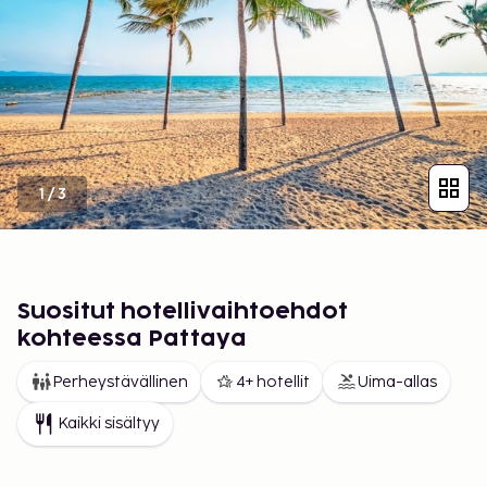
1
/
3
Suositut hotellivaihtoehdot
kohteessa Pattaya
Perheystävällinen
4+ hotellit
Uima-allas
Kaikki sisältyy