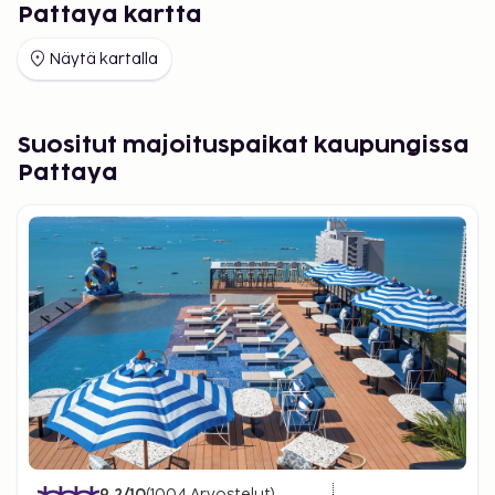
Pattaya kartta
Näytä kartalla
Suositut majoituspaikat kaupungissa
Pattaya
9.2
/10
(
1004
Arvostelut
)