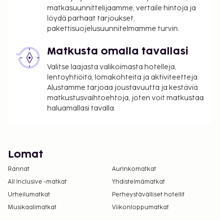
matkasuunnittelijaamme, vertaile hintoja ja
löydä parhaat tarjoukset,
pakettisuojelusuunnitelmamme turvin.
Matkusta omalla tavallasi
Valitse laajasta valikoimasta hotelleja,
lentoyhtiöitä, lomakohteita ja aktiviteetteja.
Alustamme tarjoaa joustavuutta ja kestäviä
matkustusvaihtoehtoja, joten voit matkustaa
haluamallasi tavalla.
Lomat
Rannat
Aurinkomatkat
All Inclusive -matkat
Yhdistelmämatkat
Urheilumatkat
Perheystävälliset hotellit
Musikaalimatkat
Viikonloppumatkat