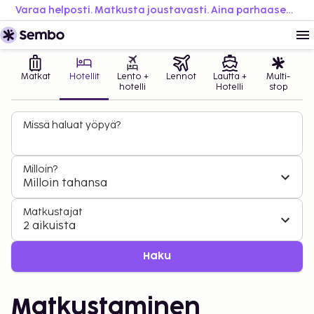
Varaa helposti. Matkusta joustavasti. Aina parhaaseen hintaan.
Matkat
Hotellit
Lento +
Lennot
Lautta +
Multi-
hotelli
Hotelli
stop
Missä haluat yöpyä?
Milloin?
Milloin tahansa
Matkustajat
2 aikuista
Haku
Matkustaminen