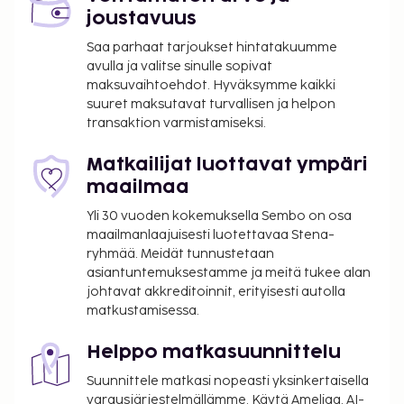
joustavuus
Saa parhaat tarjoukset hintatakuumme
avulla ja valitse sinulle sopivat
maksuvaihtoehdot. Hyväksymme kaikki
suuret maksutavat turvallisen ja helpon
transaktion varmistamiseksi.
Matkailijat luottavat ympäri
maailmaa
Yli 30 vuoden kokemuksella Sembo on osa
maailmanlaajuisesti luotettavaa Stena-
ryhmää. Meidät tunnustetaan
asiantuntemuksestamme ja meitä tukee alan
johtavat akkreditoinnit, erityisesti autolla
matkustamisessa.
Helppo matkasuunnittelu
Suunnittele matkasi nopeasti yksinkertaisella
varausjärjestelmällämme. Käytä Ameliaa, AI-