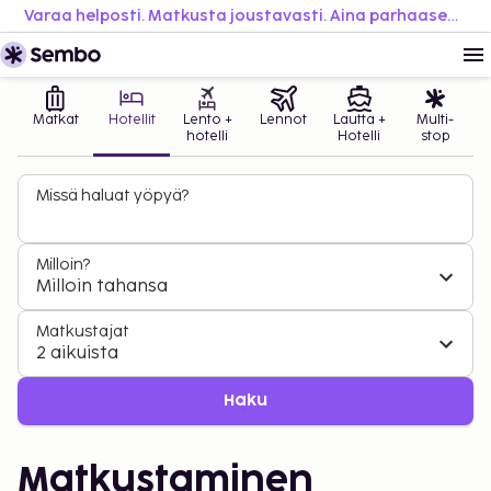
Varaa helposti. Matkusta joustavasti. Aina parhaaseen hintaan.
Matkat
Hotellit
Lento +
Lennot
Lautta +
Multi-
hotelli
Hotelli
stop
Missä haluat yöpyä?
Milloin?
Milloin tahansa
Matkustajat
2 aikuista
Haku
Matkustaminen