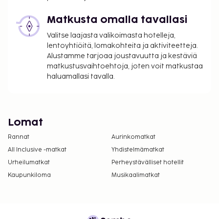
Matkusta omalla tavallasi
Valitse laajasta valikoimasta hotelleja,
lentoyhtiöitä, lomakohteita ja aktiviteetteja.
Alustamme tarjoaa joustavuutta ja kestäviä
matkustusvaihtoehtoja, joten voit matkustaa
haluamallasi tavalla.
Lomat
Rannat
Aurinkomatkat
All Inclusive -matkat
Yhdistelmämatkat
Urheilumatkat
Perheystävälliset hotellit
Kaupunkiloma
Musikaalimatkat