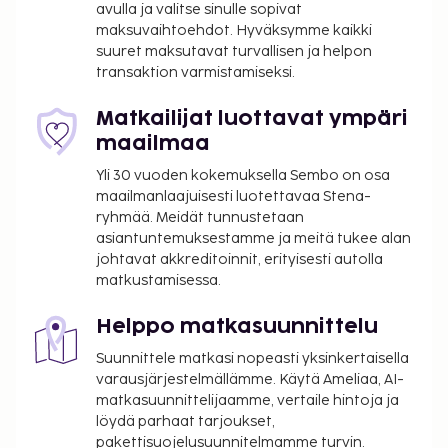
avulla ja valitse sinulle sopivat
maksuvaihtoehdot. Hyväksymme kaikki
suuret maksutavat turvallisen ja helpon
transaktion varmistamiseksi.
Matkailijat luottavat ympäri
maailmaa
Yli 30 vuoden kokemuksella Sembo on osa
maailmanlaajuisesti luotettavaa Stena-
ryhmää. Meidät tunnustetaan
asiantuntemuksestamme ja meitä tukee alan
johtavat akkreditoinnit, erityisesti autolla
matkustamisessa.
Helppo matkasuunnittelu
Suunnittele matkasi nopeasti yksinkertaisella
varausjärjestelmällämme. Käytä Ameliaa, AI-
matkasuunnittelijaamme, vertaile hintoja ja
löydä parhaat tarjoukset,
pakettisuojelusuunnitelmamme turvin.