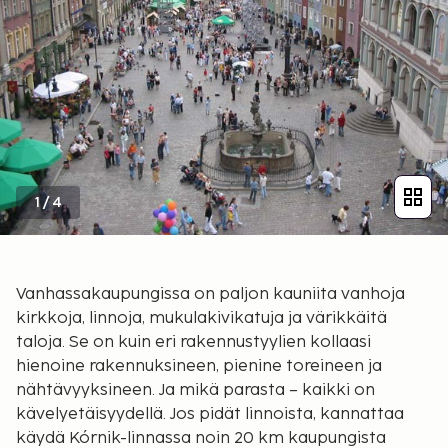
1
/
4
Vanhassakaupungissa on paljon kauniita vanhoja
kirkkoja, linnoja, mukulakivikatuja ja värikkäitä
taloja. Se on kuin eri rakennustyylien kollaasi
hienoine rakennuksineen, pienine toreineen ja
nähtävyyksineen. Ja mikä parasta – kaikki on
kävelyetäisyydellä. Jos pidät linnoista, kannattaa
käydä Kórnik-linnassa noin 20 km kaupungista