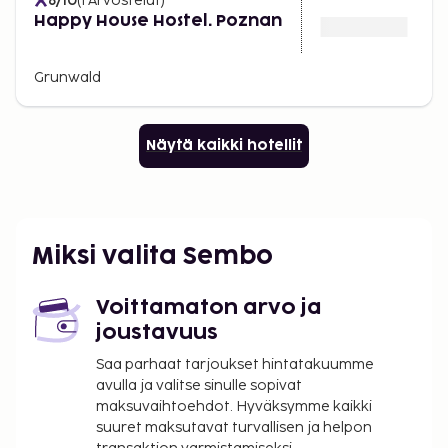
8
/10
(
1
Arvostelut
)
Happy House Hostel. Poznan
Grunwald
Näytä kaikki hotellit
Miksi valita Sembo
Voittamaton arvo ja
joustavuus
Saa parhaat tarjoukset hintatakuumme
avulla ja valitse sinulle sopivat
maksuvaihtoehdot. Hyväksymme kaikki
suuret maksutavat turvallisen ja helpon