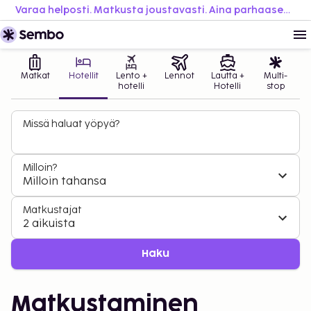
Varaa helposti. Matkusta joustavasti. Aina parhaaseen hintaan.
Matkat
Hotellit
Lento +
Lennot
Lautta +
Multi-
hotelli
Hotelli
stop
Missä haluat yöpyä?
Milloin?
Milloin tahansa
Matkustajat
2 aikuista
Haku
Matkustaminen