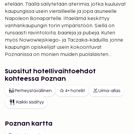
etelään. Täällä säilytetään aterimia, jotka kuuluivat
kaupungissa usein vierailleelle ja jopa asuneelle
Napoleon Bonapartelle. Iltaelämä keskittyy
vanhankaupungin torin ympäristöön. Siellä on
runsaasti ravintoloita, baareja ja pubeja. Kuten
myös Nowowiejskiego- ja Taczaka-kaduilla, jonne
kaupungin opiskelijat usein kokoontuvat.
Poznanissa on monien muiden puolalaisten
kaupunkien tapaan hyvä klassisen musiikin tarjonta;
oma filharmoninen orkesteri, ooppera ja tunnettu
Suositut hotellivaihtoehdot
baletti. Myös ostosmahdollisuudet ovat hyvät:
kohteessa Poznan
kaupungissa on mm. kauppakeskukseksi
kunnostettu entinen olutpanimo, Stary Browar
Perheystävällinen
4+ hotellit
Uima-allas
Shopping Mall, jossa on yli 200 liikettä.
Kaikki sisältyy
Vanhassakaupungissa on monia kauppoja, jossa on
tarjolla paikallisia ja maahantuota tuotteita, ja
hintataso on monissa tapauksissa alhaisempi kuin
Poznan kartta
kotimaassa.