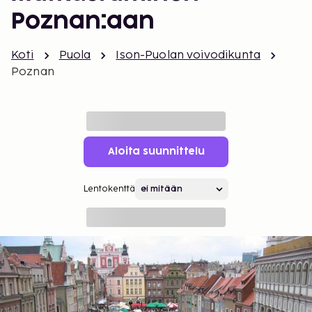
Poznan:aan
Koti
Puola
Ison-Puolan voivodikunta
Poznan
Aloita suunnittelu
Lentokenttä