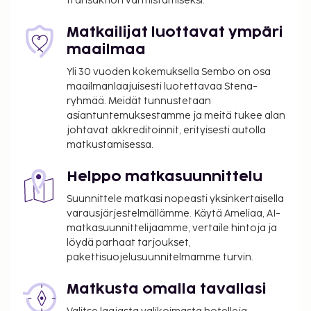
transaktion varmistamiseksi.
Matkailijat luottavat ympäri
maailmaa
Yli 30 vuoden kokemuksella Sembo on osa
maailmanlaajuisesti luotettavaa Stena-
ryhmää. Meidät tunnustetaan
asiantuntemuksestamme ja meitä tukee alan
johtavat akkreditoinnit, erityisesti autolla
matkustamisessa.
Helppo matkasuunnittelu
Suunnittele matkasi nopeasti yksinkertaisella
varausjärjestelmällämme. Käytä Ameliaa, AI-
matkasuunnittelijaamme, vertaile hintoja ja
löydä parhaat tarjoukset,
pakettisuojelusuunnitelmamme turvin.
Matkusta omalla tavallasi