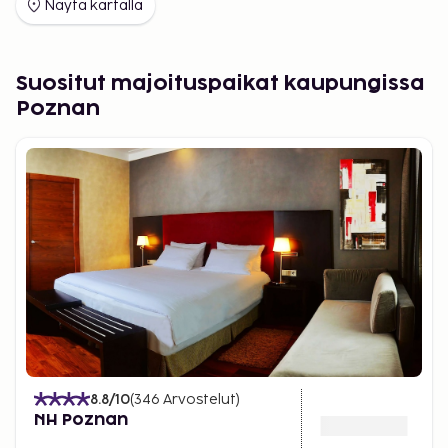
Näytä kartalla
Suositut majoituspaikat kaupungissa
Poznan
8.8
/10
(
346
Arvostelut
)
NH Poznan