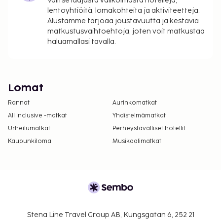
Valitse laajasta valikoimasta hotelleja,
lentoyhtiöitä, lomakohteita ja aktiviteetteja.
Alustamme tarjoaa joustavuutta ja kestäviä
matkustusvaihtoehtoja, joten voit matkustaa
haluamallasi tavalla.
Lomat
Rannat
Aurinkomatkat
All Inclusive -matkat
Yhdistelmämatkat
Urheilumatkat
Perheystävälliset hotellit
Kaupunkiloma
Musikaalimatkat
Stena Line Travel Group AB, Kungsgatan 6, 252 21