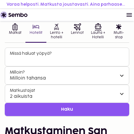
Varaa helposti. Matkusta joustavasti. Aina parhaaseen hintaan.
Matkat
Hotellit
Lento +
Lennot
Lautta +
Multi-
hotelli
Hotelli
stop
Missä haluat yöpyä?
Milloin?
Milloin tahansa
Matkustajat
2 aikuista
Haku
Matkustaminen San