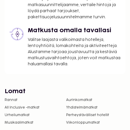
matkasuunnittelijaamme, vertaile hintoja ja
löydä parhaat tarjoukset,
pakettisuojelusuunnitelmamme turvin.
Matkusta omalla tavallasi
Valitse laajasta valikoimasta hotelleja,
lentoyhtiöitä, lomakohteita ja aktiviteetteja.
Alustamme tarjoaa joustavuutta ja kestäviä
matkustusvaihtoehtoja, joten voit matkustaa
haluamallasi tavalla.
Lomat
Rannat
Aurinkomatkat
All Inclusive -matkat
Yhdistelmämatkat
Urheilumatkat
Perheystävälliset hotellit
Musikaalimatkat
Viikonloppumatkat