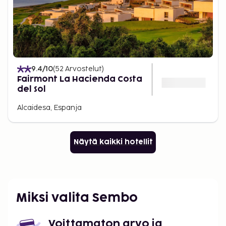
9.4
/10
(
52
Arvostelut
)
Fairmont La Hacienda Costa
del Sol
Alcaidesa, Espanja
Näytä kaikki hotellit
Miksi valita Sembo
Voittamaton arvo ja