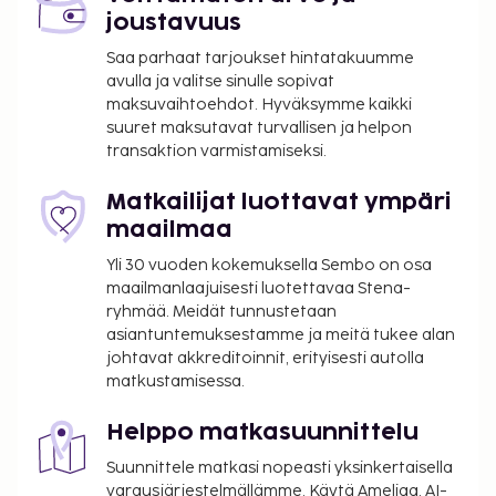
joustavuus
Saa parhaat tarjoukset hintatakuumme
avulla ja valitse sinulle sopivat
maksuvaihtoehdot. Hyväksymme kaikki
suuret maksutavat turvallisen ja helpon
transaktion varmistamiseksi.
Matkailijat luottavat ympäri
maailmaa
Yli 30 vuoden kokemuksella Sembo on osa
maailmanlaajuisesti luotettavaa Stena-
ryhmää. Meidät tunnustetaan
asiantuntemuksestamme ja meitä tukee alan
johtavat akkreditoinnit, erityisesti autolla
matkustamisessa.
Helppo matkasuunnittelu
Suunnittele matkasi nopeasti yksinkertaisella
varausjärjestelmällämme. Käytä Ameliaa, AI-