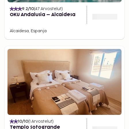
9.2
/10
(
47
Arvostelut
)
OKU Andalusia – Alcaidesa
Alcaidesa, Espanja
10
/10
(
1
Arvostelut
)
Templo Sotogrande