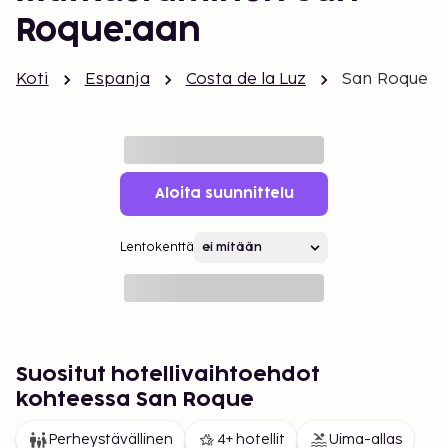
Roque:aan
Koti
Espanja
Costa de la Luz
San Roque
Aloita suunnittelu
Lentokenttä
Suositut hotellivaihtoehdot
kohteessa San Roque
Perheystävällinen
4+ hotellit
Uima-allas